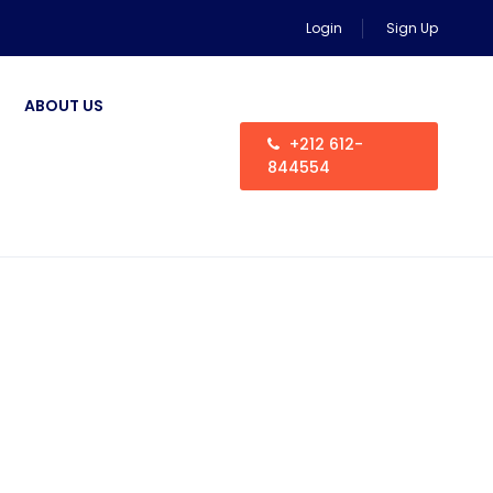
Login
Sign Up
ABOUT US
+212 612-
844554