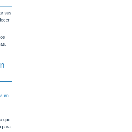
ar sus
lecer
tos
ias,
en
e
as en
no que
o para