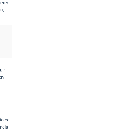
uerer
o,
uir
on
ta de
ancia