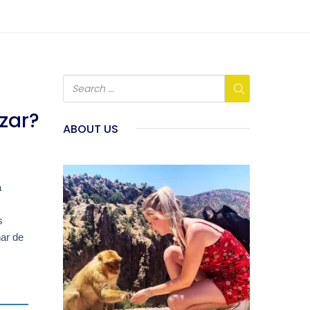
zar?
ABOUT US
a
s
nar de