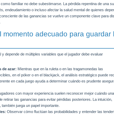
nal como familiar no debe subestimarse. La pérdida repentina de una 
s, endeudamiento o incluso afectar la salud mental de quienes dep
y consciente de las ganancias se vuelve un componente clave para dis
.
el momento adecuado para guardar 
l y depende de múltiples variables que el jugador debe evaluar
s de azar:
Mientras que en la ruleta o en las tragamonedas las
bles, en el póker o en el blackjack, el análisis estratégico puede red
nherente en cada juego ayuda a determinar cuándo es prudente asegur
ugadores con mayor experiencia suelen reconocer mejor cuándo una
 retirar las ganancias para evitar pérdidas posteriores. La intuición,
s, también juega un papel importante.
des:
Observar cómo fluctúan las probabilidades y entender las tende