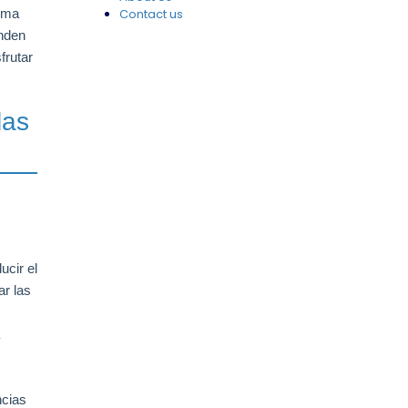
suma
Contact us
enden
frutar
las
ucir el
ar las
ncias