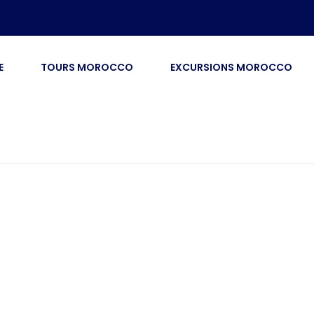
E
TOURS MOROCCO
EXCURSIONS MOROCCO