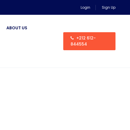
Login
Sign Up
ABOUT US
+212 612-
844554