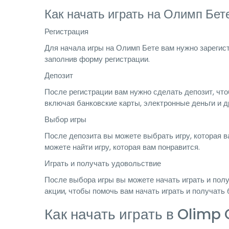
Как начать играть на Олимп Бет
Регистрация
Для начала игры на Олимп Бете вам нужно зарегист
заполнив форму регистрации.
Депозит
После регистрации вам нужно сделать депозит, что
включая банковские карты, электронные деньги и д
Выбор игры
После депозита вы можете выбрать игру, которая в
можете найти игру, которая вам понравится.
Играть и получать удовольствие
После выбора игры вы можете начать играть и пол
акции, чтобы помочь вам начать играть и получать
Как начать играть в Olimp