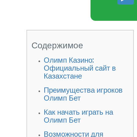
Содержимое
Олимп Казино:
Официальный сайт в
Казахстане
Преимущества игроков
Олимп Бет
Как начать играть на
Олимп Бет
Возможности для