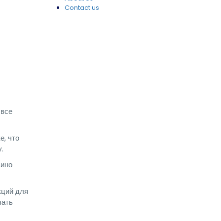
Contact us
 все
е, что
.
зино
кций для
чать