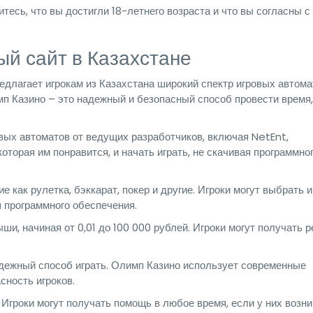
тесь, что вы достигли 18-летнего возраста и что вы согласны с
й сайт в Казахстане
длагает игрокам из Казахстана широкий спектр игровых автома
мп Казино – это надежный и безопасный способ провести время
вых автоматов от ведущих разработчиков, включая NetEnt,
которая им понравится, и начать играть, не скачивая программно
 как рулетка, бэккарат, покер и другие. Игроки могут выбрать и
ая программного обеспечения.
и, начиная от 0,01 до 100 000 рублей. Игроки могут получать 
адежный способ играть. Олимп Казино использует современные
сность игроков.
Игроки могут получать помощь в любое время, если у них возни