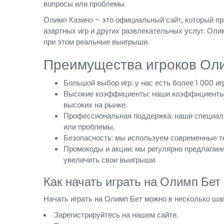
вопросы или проблемы.
Олимп Казино – это официальный сайт, который пре
азартных игр и других развлекательных услуг. Оли
при этом реальные выигрыши.
Преимущества игроков Ол
Большой выбор игр: у нас есть более 1 000 иг
Высокие коэффициенты: наши коэффициенты 
высоких на рынке.
Профессиональная поддержка: наши специали
или проблемы.
Безопасность: мы используем современные т
Промокоды и акции: мы регулярно предлагае
увеличить свои выигрыши.
Как начать играть на Олимп Бет
Начать играть на Олимп Бет можно в несколько шаг
Зарегистрируйтесь на нашем сайте.