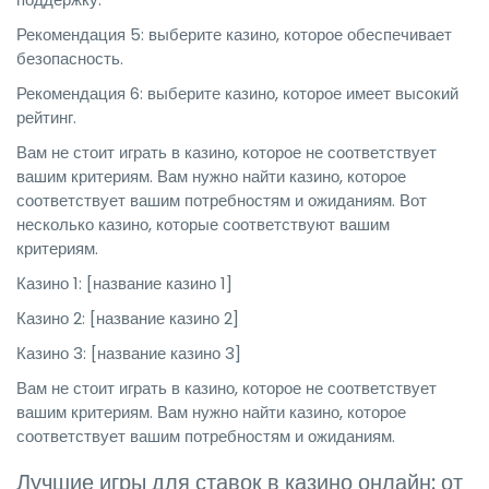
Рекомендация 5: выберите казино, которое обеспечивает
безопасность.
Рекомендация 6: выберите казино, которое имеет высокий
рейтинг.
Вам не стоит играть в казино, которое не соответствует
вашим критериям. Вам нужно найти казино, которое
соответствует вашим потребностям и ожиданиям. Вот
несколько казино, которые соответствуют вашим
критериям.
Казино 1: [название казино 1]
Казино 2: [название казино 2]
Казино 3: [название казино 3]
Вам не стоит играть в казино, которое не соответствует
вашим критериям. Вам нужно найти казино, которое
соответствует вашим потребностям и ожиданиям.
Лучшие игры для ставок в казино онлайн: от