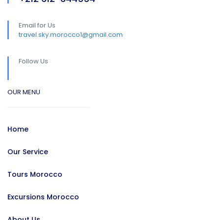
Email for Us
travel.sky.morocco1@gmail.com
Follow Us
OUR MENU
Home
Our Service
Tours Morocco
Excursions Morocco
About Us