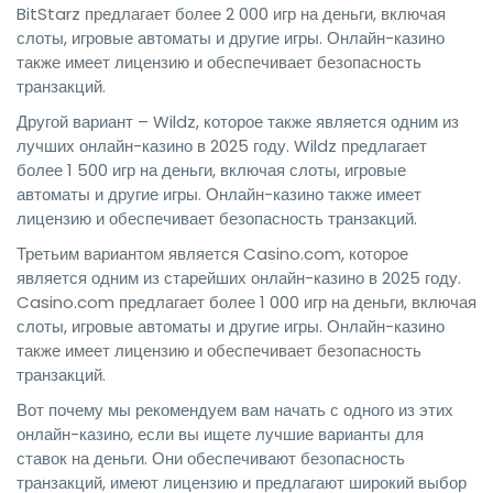
BitStarz предлагает более 2 000 игр на деньги, включая
слоты, игровые автоматы и другие игры. Онлайн-казино
также имеет лицензию и обеспечивает безопасность
транзакций.
Другой вариант – Wildz, которое также является одним из
лучших онлайн-казино в 2025 году. Wildz предлагает
более 1 500 игр на деньги, включая слоты, игровые
автоматы и другие игры. Онлайн-казино также имеет
лицензию и обеспечивает безопасность транзакций.
Третьим вариантом является Casino.com, которое
является одним из старейших онлайн-казино в 2025 году.
Casino.com предлагает более 1 000 игр на деньги, включая
слоты, игровые автоматы и другие игры. Онлайн-казино
также имеет лицензию и обеспечивает безопасность
транзакций.
Вот почему мы рекомендуем вам начать с одного из этих
онлайн-казино, если вы ищете лучшие варианты для
ставок на деньги. Они обеспечивают безопасность
транзакций, имеют лицензию и предлагают широкий выбор