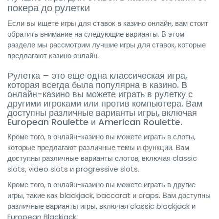
покера до рулетки
Если вы ищете игры для ставок в казино онлайн, вам стоит
обратить внимание на следующие варианты. В этом
разделе мы рассмотрим лучшие игры для ставок, которые
предлагают казино онлайн.
Рулетка – это еще одна классическая игра,
которая всегда была популярна в казино. В
онлайн-казино вы можете играть в рулетку с
другими игроками или против компьютера. Вам
доступны различные варианты игры, включая
European Roulette и American Roulette.
Кроме того, в онлайн-казино вы можете играть в слоты,
которые предлагают различные темы и функции. Вам
доступны различные варианты слотов, включая classic
slots, video slots и progressive slots.
Кроме того, в онлайн-казино вы можете играть в другие
игры, такие как blackjack, baccarat и craps. Вам доступны
различные варианты игры, включая classic blackjack и
European Blackjack.