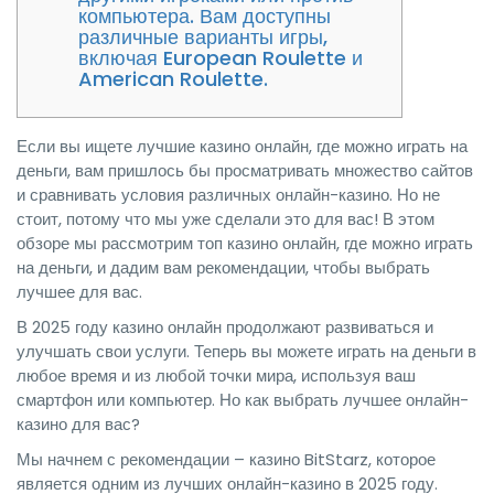
компьютера. Вам доступны
различные варианты игры,
включая European Roulette и
American Roulette.
Если вы ищете лучшие казино онлайн, где можно играть на
деньги, вам пришлось бы просматривать множество сайтов
и сравнивать условия различных онлайн-казино. Но не
стоит, потому что мы уже сделали это для вас! В этом
обзоре мы рассмотрим топ казино онлайн, где можно играть
на деньги, и дадим вам рекомендации, чтобы выбрать
лучшее для вас.
В 2025 году казино онлайн продолжают развиваться и
улучшать свои услуги. Теперь вы можете играть на деньги в
любое время и из любой точки мира, используя ваш
смартфон или компьютер. Но как выбрать лучшее онлайн-
казино для вас?
Мы начнем с рекомендации – казино BitStarz, которое
является одним из лучших онлайн-казино в 2025 году.