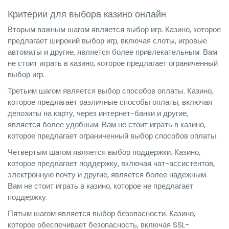
Критерии для выбора казино онлайн
Вторым важным шагом является выбор игр. Казино, которое
предлагает широкий выбор игр, включая слоты, игровые
автоматы и другие, является более привлекательным. Вам
не стоит играть в казино, которое предлагает ограниченный
выбор игр.
Третьим шагом является выбор способов оплаты. Казино,
которое предлагает различные способы оплаты, включая
депозиты на карту, через интернет-банки и другие,
является более удобным. Вам не стоит играть в казино,
которое предлагает ограниченный выбор способов оплаты.
Четвертым шагом является выбор поддержки. Казино,
которое предлагает поддержку, включая чат-ассистентов,
электронную почту и другие, является более надежным.
Вам не стоит играть в казино, которое не предлагает
поддержку.
Пятым шагом является выбор безопасности. Казино,
которое обеспечивает безопасность, включая SSL-