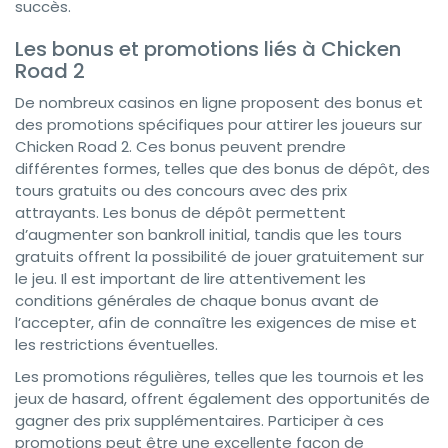
succès.
Les bonus et promotions liés à Chicken
Road 2
De nombreux casinos en ligne proposent des bonus et
des promotions spécifiques pour attirer les joueurs sur
Chicken Road 2. Ces bonus peuvent prendre
différentes formes, telles que des bonus de dépôt, des
tours gratuits ou des concours avec des prix
attrayants. Les bonus de dépôt permettent
d’augmenter son bankroll initial, tandis que les tours
gratuits offrent la possibilité de jouer gratuitement sur
le jeu. Il est important de lire attentivement les
conditions générales de chaque bonus avant de
l’accepter, afin de connaître les exigences de mise et
les restrictions éventuelles.
Les promotions régulières, telles que les tournois et les
jeux de hasard, offrent également des opportunités de
gagner des prix supplémentaires. Participer à ces
promotions peut être une excellente façon de