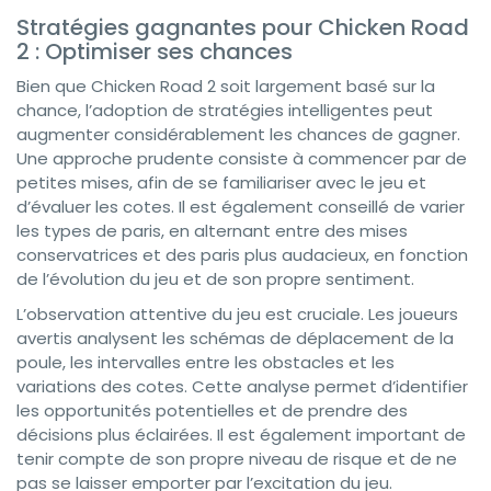
Stratégies gagnantes pour Chicken Road
2 : Optimiser ses chances
Bien que Chicken Road 2 soit largement basé sur la
chance, l’adoption de stratégies intelligentes peut
augmenter considérablement les chances de gagner.
Une approche prudente consiste à commencer par de
petites mises, afin de se familiariser avec le jeu et
d’évaluer les cotes. Il est également conseillé de varier
les types de paris, en alternant entre des mises
conservatrices et des paris plus audacieux, en fonction
de l’évolution du jeu et de son propre sentiment.
L’observation attentive du jeu est cruciale. Les joueurs
avertis analysent les schémas de déplacement de la
poule, les intervalles entre les obstacles et les
variations des cotes. Cette analyse permet d’identifier
les opportunités potentielles et de prendre des
décisions plus éclairées. Il est également important de
tenir compte de son propre niveau de risque et de ne
pas se laisser emporter par l’excitation du jeu.