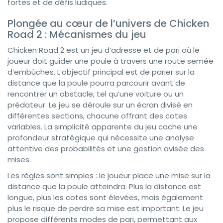
fortes et de défis ludiques.
Plongée au cœur de l’univers de Chicken
Road 2 : Mécanismes du jeu
Chicken Road 2 est un jeu d’adresse et de pari où le
joueur doit guider une poule à travers une route semée
d’embûches. L’objectif principal est de parier sur la
distance que la poule pourra parcourir avant de
rencontrer un obstacle, tel qu’une voiture ou un
prédateur. Le jeu se déroule sur un écran divisé en
différentes sections, chacune offrant des cotes
variables. La simplicité apparente du jeu cache une
profondeur stratégique qui nécessite une analyse
attentive des probabilités et une gestion avisée des
mises.
Les règles sont simples : le joueur place une mise sur la
distance que la poule atteindra. Plus la distance est
longue, plus les cotes sont élevées, mais également
plus le risque de perdre sa mise est important. Le jeu
propose différents modes de pari, permettant aux