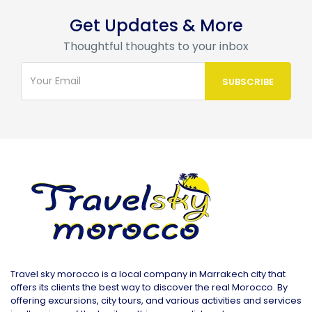
Get Updates & More
Thoughtful thoughts to your inbox
Travel sky morocco is a local company in Marrakech city that
offers its clients the best way to discover the real Morocco. By
offering excursions, city tours, and various activities and services