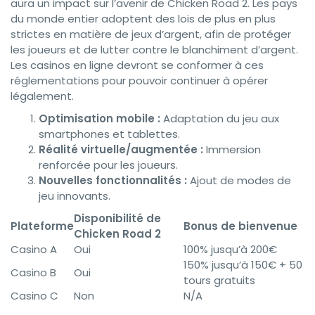
aura un impact sur l’avenir de Chicken Road 2. Les pays
du monde entier adoptent des lois de plus en plus
strictes en matière de jeux d’argent, afin de protéger
les joueurs et de lutter contre le blanchiment d’argent.
Les casinos en ligne devront se conformer à ces
réglementations pour pouvoir continuer à opérer
légalement.
Optimisation mobile :
Adaptation du jeu aux
smartphones et tablettes.
Réalité virtuelle/augmentée :
Immersion
renforcée pour les joueurs.
Nouvelles fonctionnalités :
Ajout de modes de
jeu innovants.
Disponibilité de
Plateforme
Bonus de bienvenue
Chicken Road 2
Casino A
Oui
100% jusqu’à 200€
150% jusqu’à 150€ + 50
Casino B
Oui
tours gratuits
Casino C
Non
N/A