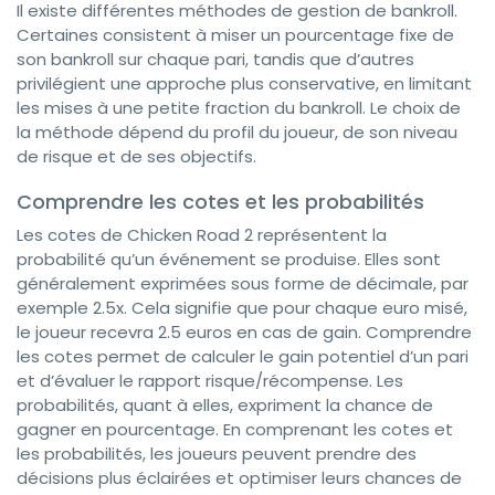
Il existe différentes méthodes de gestion de bankroll.
Certaines consistent à miser un pourcentage fixe de
son bankroll sur chaque pari, tandis que d’autres
privilégient une approche plus conservative, en limitant
les mises à une petite fraction du bankroll. Le choix de
la méthode dépend du profil du joueur, de son niveau
de risque et de ses objectifs.
Comprendre les cotes et les probabilités
Les cotes de Chicken Road 2 représentent la
probabilité qu’un événement se produise. Elles sont
généralement exprimées sous forme de décimale, par
exemple 2.5x. Cela signifie que pour chaque euro misé,
le joueur recevra 2.5 euros en cas de gain. Comprendre
les cotes permet de calculer le gain potentiel d’un pari
et d’évaluer le rapport risque/récompense. Les
probabilités, quant à elles, expriment la chance de
gagner en pourcentage. En comprenant les cotes et
les probabilités, les joueurs peuvent prendre des
décisions plus éclairées et optimiser leurs chances de