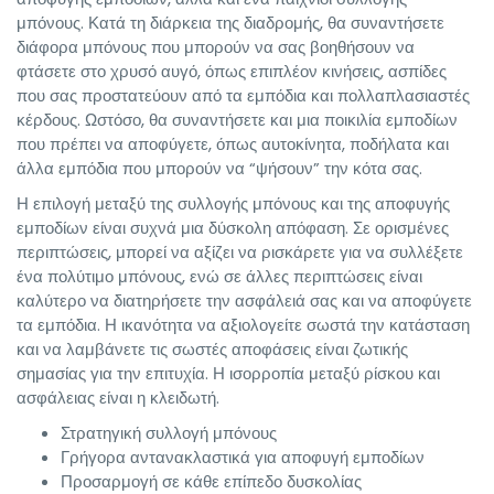
μπόνους. Κατά τη διάρκεια της διαδρομής, θα συναντήσετε
διάφορα μπόνους που μπορούν να σας βοηθήσουν να
φτάσετε στο χρυσό αυγό, όπως επιπλέον κινήσεις, ασπίδες
που σας προστατεύουν από τα εμπόδια και πολλαπλασιαστές
κέρδους. Ωστόσο, θα συναντήσετε και μια ποικιλία εμποδίων
που πρέπει να αποφύγετε, όπως αυτοκίνητα, ποδήλατα και
άλλα εμπόδια που μπορούν να “ψήσουν” την κότα σας.
Η επιλογή μεταξύ της συλλογής μπόνους και της αποφυγής
εμποδίων είναι συχνά μια δύσκολη απόφαση. Σε ορισμένες
περιπτώσεις, μπορεί να αξίζει να ρισκάρετε για να συλλέξετε
ένα πολύτιμο μπόνους, ενώ σε άλλες περιπτώσεις είναι
καλύτερο να διατηρήσετε την ασφάλειά σας και να αποφύγετε
τα εμπόδια. Η ικανότητα να αξιολογείτε σωστά την κατάσταση
και να λαμβάνετε τις σωστές αποφάσεις είναι ζωτικής
σημασίας για την επιτυχία. Η ισορροπία μεταξύ ρίσκου και
ασφάλειας είναι η κλειδωτή.
Στρατηγική συλλογή μπόνους
Γρήγορα αντανακλαστικά για αποφυγή εμποδίων
Προσαρμογή σε κάθε επίπεδο δυσκολίας