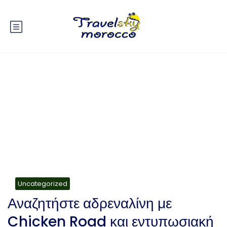
Blog
Uncategorized
Αναζητήστε αδρεναλίνη με
Chicken Road και εντυπωσιακή