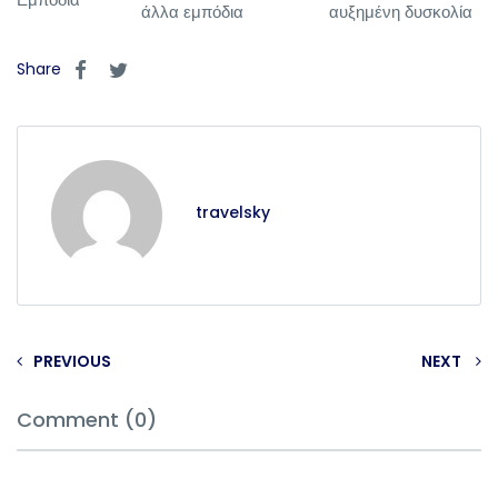
άλλα εμπόδια
αυξημένη δυσκολία
Share
travelsky
PREVIOUS
NEXT
Comment (0)