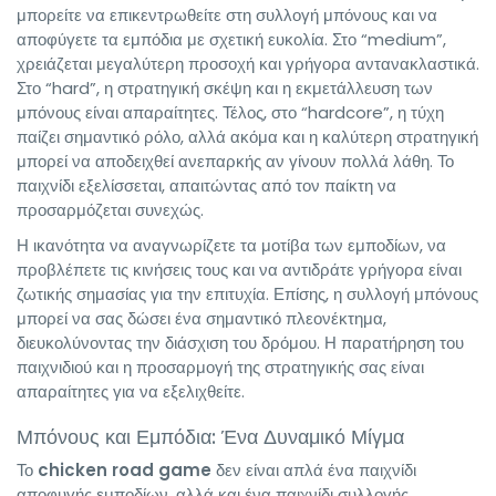
μπορείτε να επικεντρωθείτε στη συλλογή μπόνους και να
αποφύγετε τα εμπόδια με σχετική ευκολία. Στο “medium”,
χρειάζεται μεγαλύτερη προσοχή και γρήγορα αντανακλαστικά.
Στο “hard”, η στρατηγική σκέψη και η εκμετάλλευση των
μπόνους είναι απαραίτητες. Τέλος, στο “hardcore”, η τύχη
παίζει σημαντικό ρόλο, αλλά ακόμα και η καλύτερη στρατηγική
μπορεί να αποδειχθεί ανεπαρκής αν γίνουν πολλά λάθη. Το
παιχνίδι εξελίσσεται, απαιτώντας από τον παίκτη να
προσαρμόζεται συνεχώς.
Η ικανότητα να αναγνωρίζετε τα μοτίβα των εμποδίων, να
προβλέπετε τις κινήσεις τους και να αντιδράτε γρήγορα είναι
ζωτικής σημασίας για την επιτυχία. Επίσης, η συλλογή μπόνους
μπορεί να σας δώσει ένα σημαντικό πλεονέκτημα,
διευκολύνοντας την διάσχιση του δρόμου. Η παρατήρηση του
παιχνιδιού και η προσαρμογή της στρατηγικής σας είναι
απαραίτητες για να εξελιχθείτε.
Μπόνους και Εμπόδια: Ένα Δυναμικό Μίγμα
Το
chicken road game
δεν είναι απλά ένα παιχνίδι
αποφυγής εμποδίων, αλλά και ένα παιχνίδι συλλογής