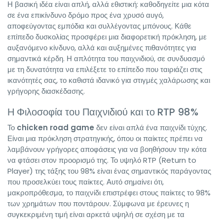
Η βασική ιδέα είναι απλή, αλλά εθιστική: καθοδηγείτε μια κότα
σε ένα επικίνδυνο δρόμο προς ένα χρυσό αυγό,
αποφεύγοντας εμπόδια και συλλέγοντας μπόνους. Κάθε
επίπεδο δυσκολίας προσφέρει μια διαφορετική πρόκληση, με
αυξανόμενο κίνδυνο, αλλά και αυξημένες πιθανότητες για
σημαντικά κέρδη. Η απλότητα του παιχνιδιού, σε συνδυασμό
με τη δυνατότητα να επιλέξετε το επίπεδο που ταιριάζει στις
ικανότητές σας, το καθιστά ιδανικό για στιγμές χαλάρωσης και
γρήγορης διασκέδασης.
Η Φιλοσοφία του Παιχνιδιού και το RTP 98%
Το
chicken road game
δεν είναι απλά ένα παιχνίδι τύχης.
Είναι μια πρόκληση στρατηγικής, όπου οι παίκτες πρέπει να
λαμβάνουν γρήγορες αποφάσεις για να βοηθήσουν την κότα
να φτάσει στον προορισμό της. Το υψηλό RTP (Return to
Player) της τάξης του 98% είναι ένας σημαντικός παράγοντας
που προσελκύει τους παίκτες. Αυτό σημαίνει ότι,
μακροπρόθεσμα, το παιχνίδι επιστρέφει στους παίκτες το 98%
των χρημάτων που ποντάρουν. Σύμφωνα με έρευνες η
συγκεκριμένη τιμή είναι αρκετά υψηλή σε σχέση με τα