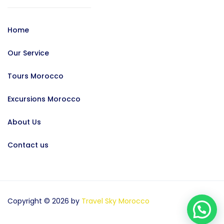
Home
Our Service
Tours Morocco
Excursions Morocco
About Us
Contact us
Copyright © 2026 by
Travel Sky Morocco