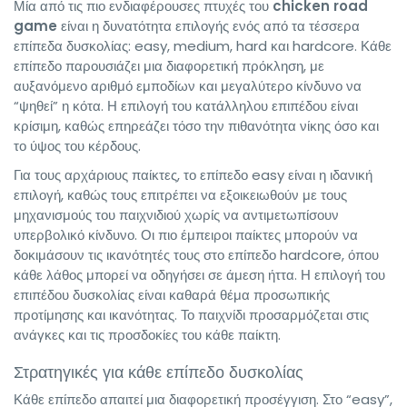
Μία από τις πιο ενδιαφέρουσες πτυχές του
chicken road
game
είναι η δυνατότητα επιλογής ενός από τα τέσσερα
επίπεδα δυσκολίας: easy, medium, hard και hardcore. Κάθε
επίπεδο παρουσιάζει μια διαφορετική πρόκληση, με
αυξανόμενο αριθμό εμποδίων και μεγαλύτερο κίνδυνο να
“ψηθεί” η κότα. Η επιλογή του κατάλληλου επιπέδου είναι
κρίσιμη, καθώς επηρεάζει τόσο την πιθανότητα νίκης όσο και
το ύψος του κέρδους.
Για τους αρχάριους παίκτες, το επίπεδο easy είναι η ιδανική
επιλογή, καθώς τους επιτρέπει να εξοικειωθούν με τους
μηχανισμούς του παιχνιδιού χωρίς να αντιμετωπίσουν
υπερβολικό κίνδυνο. Οι πιο έμπειροι παίκτες μπορούν να
δοκιμάσουν τις ικανότητές τους στο επίπεδο hardcore, όπου
κάθε λάθος μπορεί να οδηγήσει σε άμεση ήττα. Η επιλογή του
επιπέδου δυσκολίας είναι καθαρά θέμα προσωπικής
προτίμησης και ικανότητας. Το παιχνίδι προσαρμόζεται στις
ανάγκες και τις προσδοκίες του κάθε παίκτη.
Στρατηγικές για κάθε επίπεδο δυσκολίας
Κάθε επίπεδο απαιτεί μια διαφορετική προσέγγιση. Στο “easy”,