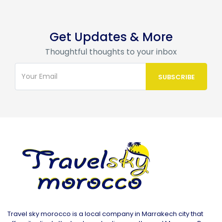
Get Updates & More
Thoughtful thoughts to your inbox
Travel sky morocco is a local company in Marrakech city that