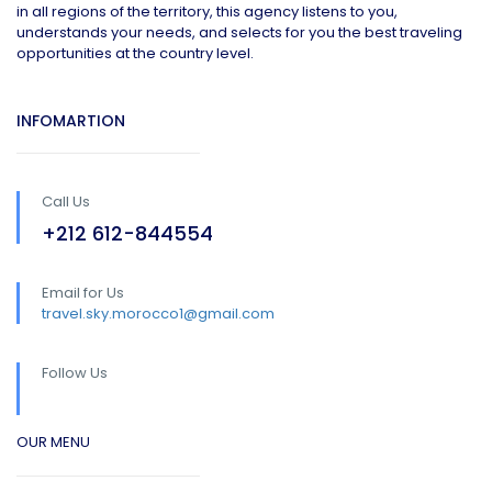
in all regions of the territory, this agency listens to you,
understands your needs, and selects for you the best traveling
opportunities at the country level.
INFOMARTION
Call Us
+212 612-844554
Email for Us
travel.sky.morocco1@gmail.com
Follow Us
OUR MENU