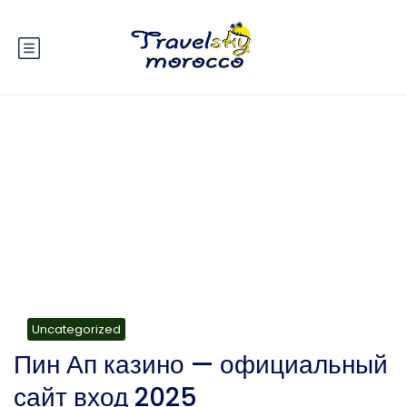
Blog
Uncategorized
Пин Ап казино — официальный
сайт вход 2025