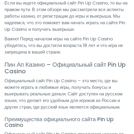
Если вы ищете официальный сайт Pin Up Casino, то вы на
правом пути. В этом обзоре мы рассмотрели все аспекты
работы казино, от регистрации до игры и выигрыша. Мы
надеемся, что это поможет вам начать играть на сайте Pin
Up Casino и получать выигрыши.
Важно! Перед началом игры на сайте Pin Up Casino
убедитесь, что вы достигли возраста 18 лет и что игра не
запрещена в вашей стране.
Пин Ап Казино – Официальный сайт Pin Up
Casino
Официальный сайт Pin Up Casino – это место, где вы
можете играть в любимые игры, получать бонусы и
выигрывать реальные деньги. Сайт доступен на русском
языке, что делает его удобным для игроков из России и
других стран, где русский язык является официальным.
Преимущества официального сайта Pin Up
Casino
Официальный сайт Pin Up Casino предлагает несколько