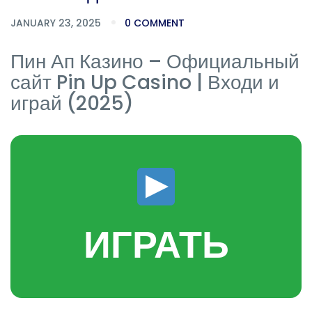
JANUARY 23, 2025
0 COMMENT
Пин Ап Казино – Официальный
сайт Pin Up Casino | Входи и
играй (2025)
ИГРАТЬ