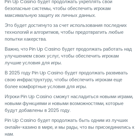
Pin Up Casino будет продолжать укреплять свои
безопасные системы, чтобы обеспечить игрокам
максимальную защиту их личных данных.
Это будет достигнуто за счет использования последних
технологий и алгоритмов, чтобы предотвратить любые
попытки хакерства.
Важно, что Pin Up Casino будет продолжать работать над
улучшением своих услуг, чтобы обеспечить игрокам
лучшие условия для игры.
В 2025 году Pin Up Casino будет продолжать развивать
свою инфраструктуру, чтобы обеспечить игрокам еще
более комфортные условия для игры.
Игроки Pin Up Casino сможут насладиться новыми играми,
новыми функциями и новыми возможностями, которые
будут добавлены в 2025 году.
Pin Up Casino будет продолжать быть одним из лучших
онлайн-казино в мире, и мы рады, что вы присоединились к
нам.