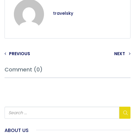
travelsky
PREVIOUS
NEXT
Comment (0)
ABOUT US