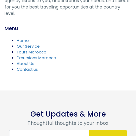
agency listens to you, understands your needs, and selects
for you the best traveling opportunities at the country
level.
Menu
Home
Our Service
Tours Morocco
Excursions Morocco
About Us
Contact us
Get Updates & More
Thoughtful thoughts to your inbox