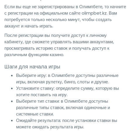
Если вы еще не зарегистрированы в Олимпбете, то начните
с регистрации на официальном сайте olimpbet.kz. Вам
потребуется только несколько минут, чтобы создать
аккаунт и начать играть.
После регистрации вы получите доступ к личному
кабинету, где сможете управлять вашими аккаунтами,
просматривать историю ставок и получать доступ к
различным функциям казино.
Шаги для начала игры
Выберите игру: в Олимпбете доступны различные
игры, включая рулетку, бинго, слоты и другие.
Установите ставку: определите сумму, которую вы
хотите поставить на игру.
Выберите тип ставки: в Олимпбете доступны
различные типы ставок, включая одиночные и
системные ставки.
Ожидайте результата: после установки ставки вы
можете ожидать результата игры.