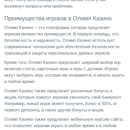
возникнут вопросы или проблемы.
Преимущества игроков в Олимп Казино
Олимп Казино – это платформа, которая предлагает
игрокам множество преимуществ. В первую очередь, это
безопасность и надежность. Олимп Казино использует
современные технологии для обеспечения безопасности
транзакций и защиты персональных данных игроков.
Кроме того, Олимп Казино предлагает широкий выбор игр,
включая слоты, карточные игры и игры с долями. Игроки
могут выбрать игру, которая им понравится, и начать играть
в любое время.
Олимп Казино также предлагает различные бонусы и
акции, которые помогут игрокам увеличить свой банкролл.
Например, новый игрок может получить бонус в 100% от
первого депозита, а также другие бонусы и акции.
Олимп Казино также предлагает мобильную версию сайта,
что позволяет игрокам играть в любое время и в любом