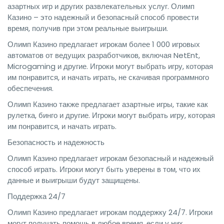
азартных игр и других развлекательных услуг. Олимп
Казино – это надежный и безопасный способ провести
время, получив при этом реальные выигрыши.
Олимп Казино предлагает игрокам более 1 000 игровых
автоматов от ведущих разработчиков, включая NetEnt,
Microgaming и другие. Игроки могут выбрать игру, которая
им понравится, и начать играть, не скачивая программного
обеспечения.
Олимп Казино также предлагает азартные игры, такие как
рулетка, бинго и другие. Игроки могут выбрать игру, которая
им понравится, и начать играть.
Безопасность и надежность
Олимп Казино предлагает игрокам безопасный и надежный
способ играть. Игроки могут быть уверены в том, что их
данные и выигрыши будут защищены.
Поддержка 24/7
Олимп Казино предлагает игрокам поддержку 24/7. Игроки
могут получать помощь в любое время, если у них