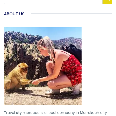
ABOUT US
Travel sky morocco is a local company in Marrakech city