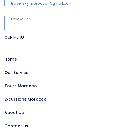
travel.sky.morocco1@gmail.com
Follow Us
OUR MENU
Home
Our Service
Tours Morocco
Excursions Morocco
About Us
Contact us