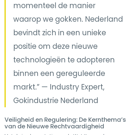
momenteel de manier
waarop we gokken. Nederland
bevindt zich in een unieke
positie om deze nieuwe
technologieën te adopteren
binnen een gereguleerde
markt.” — Industry Expert,
Gokindustrie Nederland
Veiligheid en Regulering: De Kernthema’s
van de Nieuwe Rechtvaardigheid