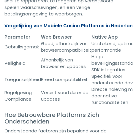
snel te rapporteren, te reageren op verantwoord
spelen waarschuwingen, en een veilige
betalingsomgeving te waarborgen.
Vergelijking van Mobiele Casino Platforms in Nederla
Parameter
Web Browser
Native App
Goed, afhankelijk van
Uitstekend, optim
Gebruiksgemak
browsercompatibiliteit
performantie
Hoge
Afhankelijk van
Veiligheid
beveiligingsstand
browser en updates
SDK integraties
Specifiek voor
Toegankelijkheid
Breed compatibiliteit
ondersteunde dev
Directe naleving m
Regelgeving
Vereist voortdurende
door native
Compliance
updates
functionaliteiten
Hoe Betrouwbare Platforms Zich
Onderscheiden
Onderstaande factoren zijn bepalend voor de