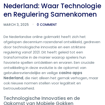
Nederland: Waar Technologie
en Regulering Samenkomen
MARCH 3, 2025
0 COMMENT
De Nederlandse online gokmarkt heeft zich het
afgelopen decennium razendsnel ontwikkeld, gedreven
door technologische innovatie en een striktere
regulering vanaf 2021. Dit heeft geleid tot een
transformatie in de manier waarop spelers hun
favoriete spellen ontdekken en ervaren. Een cruciale
ontwikkeling in deze evolutie is de opkomst van
gebruikersvriendelijke en veilige
casino apps
Nederland
, die niet alleen het gemak verhogen, maar
ook nieuwe normen stellen voor legaliteit en
betrouwbaarheid.
Technologische Innovaties en de
Opkomst van Mobiele Gokken