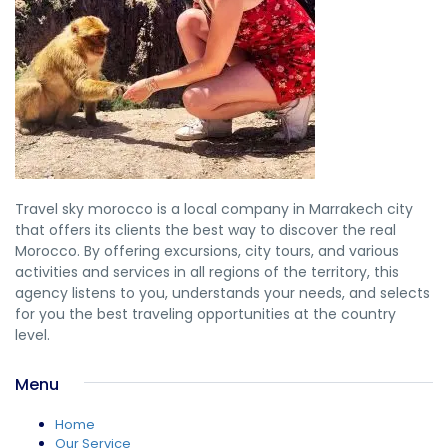
Travel sky morocco is a local company in Marrakech city
that offers its clients the best way to discover the real
Morocco. By offering excursions, city tours, and various
activities and services in all regions of the territory, this
agency listens to you, understands your needs, and selects
for you the best traveling opportunities at the country
level.
Menu
Home
Our Service