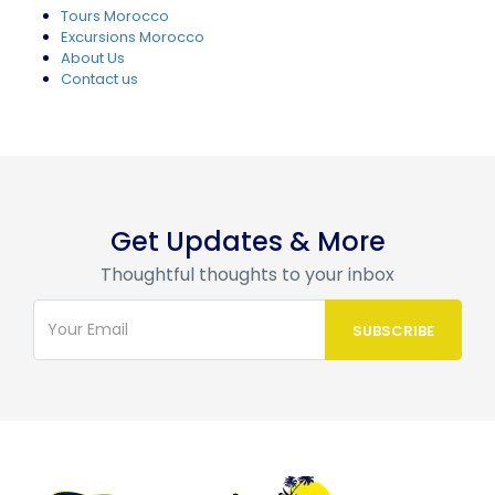
Tours Morocco
Excursions Morocco
About Us
Contact us
Get Updates & More
Thoughtful thoughts to your inbox