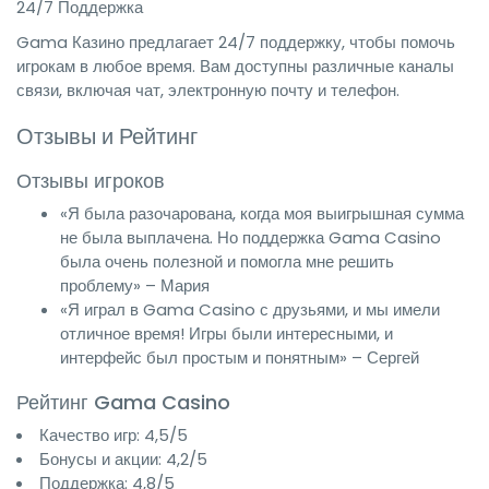
24/7 Поддержка
Gama Казино предлагает 24/7 поддержку, чтобы помочь
игрокам в любое время. Вам доступны различные каналы
связи, включая чат, электронную почту и телефон.
Отзывы и Рейтинг
Отзывы игроков
«Я была разочарована, когда моя выигрышная сумма
не была выплачена. Но поддержка Gama Casino
была очень полезной и помогла мне решить
проблему» – Мария
«Я играл в Gama Casino с друзьями, и мы имели
отличное время! Игры были интересными, и
интерфейс был простым и понятным» – Сергей
Рейтинг Gama Casino
Качество игр: 4,5/5
Бонусы и акции: 4,2/5
Поддержка: 4,8/5