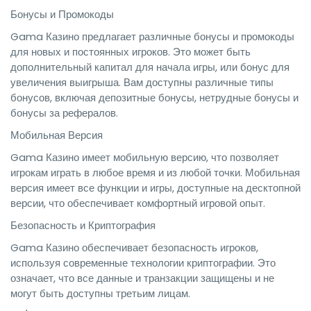
Бонусы и Промокоды
Gama Казино предлагает различные бонусы и промокоды
для новых и постоянных игроков. Это может быть
дополнительный капитал для начала игры, или бонус для
увеличения выигрыша. Вам доступны различные типы
бонусов, включая депозитные бонусы, нетрудные бонусы и
бонусы за рефералов.
Мобильная Версия
Gama Казино имеет мобильную версию, что позволяет
игрокам играть в любое время и из любой точки. Мобильная
версия имеет все функции и игры, доступные на десктопной
версии, что обеспечивает комфортный игровой опыт.
Безопасность и Криптография
Gama Казино обеспечивает безопасность игроков,
используя современные технологии криптографии. Это
означает, что все данные и транзакции защищены и не
могут быть доступны третьим лицам.