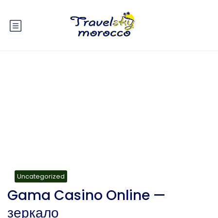
Blog
Uncategorized
Gama Casino Online —
зеркало