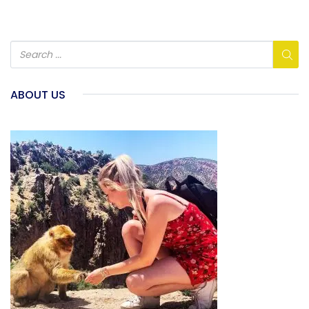
ABOUT US