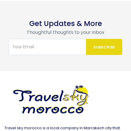
Get Updates & More
Thoughtful thoughts to your inbox
Travel sky morocco is a local company in Marrakech city that