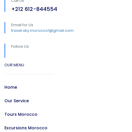
Call Us
+212 612-844554
Email for Us
travel.sky.morocco1@gmail.com
Follow Us
OUR MENU
Home
Our Service
Tours Morocco
Excursions Morocco