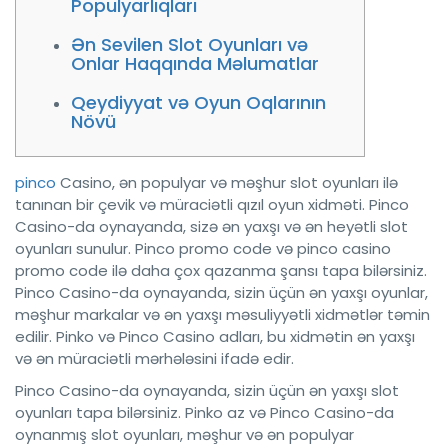
Populyarlıqları
Ən Sevilen Slot Oyunları və
Onlar Haqqında Məlumatlar
Qeydiyyat və Oyun Oqlarının
Növü
pinco
Casino, ən populyar və məşhur slot oyunları ilə
tanınan bir çevik və müraciətli qızıl oyun xidməti. Pinco
Casino-da oynayanda, sizə ən yaxşı və ən heyətli slot
oyunları sunulur. Pinco promo code və pinco casino
promo code ilə daha çox qazanma şansı tapa bilərsiniz.
Pinco Casino-da oynayanda, sizin üçün ən yaxşı oyunlar,
məşhur markalar və ən yaxşı məsuliyyətli xidmətlər təmin
edilir. Pinko və Pinco Casino adları, bu xidmətin ən yaxşı
və ən müraciətli mərhələsini ifadə edir.
Pinco Casino-da oynayanda, sizin üçün ən yaxşı slot
oyunları tapa bilərsiniz. Pinko az və Pinco Casino-da
oynanmış slot oyunları, məşhur və ən populyar