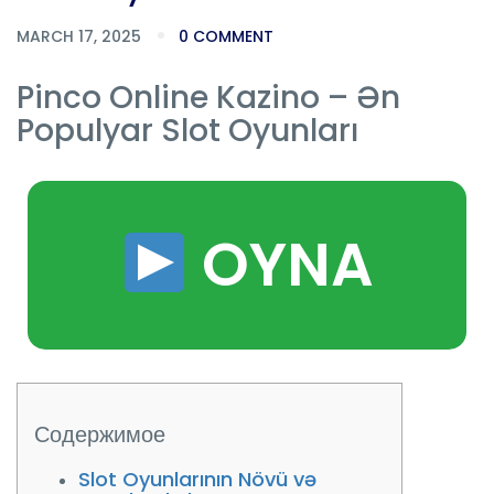
MARCH 17, 2025
0 COMMENT
Pinco Online Kazino – Ən
Populyar Slot Oyunları
OYNA
Содержимое
Slot Oyunlarının Növü və