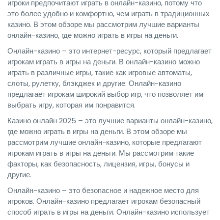
игроки предпочитают играть в онлайн-казино, потому что
это более удобно и комфортно, чем играть в традиционных
казино. В этом обзоре мы рассмотрим лучшие варианты
онлайн-казино, где можно играть в игры на деньги.
Онлайн-казино – это интернет-ресурс, который предлагает
игрокам играть в игры на деньги. В онлайн-казино можно
играть в различные игры, такие как игровые автоматы,
слоты, рулетку, блэкджек и другие. Онлайн-казино
предлагает игрокам широкий выбор игр, что позволяет им
выбрать игру, которая им понравится.
Казино онлайн 2025 – это лучшие варианты онлайн-казино,
где можно играть в игры на деньги. В этом обзоре мы
рассмотрим лучшие онлайн-казино, которые предлагают
игрокам играть в игры на деньги. Мы рассмотрим такие
факторы, как безопасность, лицензия, игры, бонусы и
другие.
Онлайн-казино – это безопасное и надежное место для
игроков. Онлайн-казино предлагает игрокам безопасный
способ играть в игры на деньги. Онлайн-казино использует