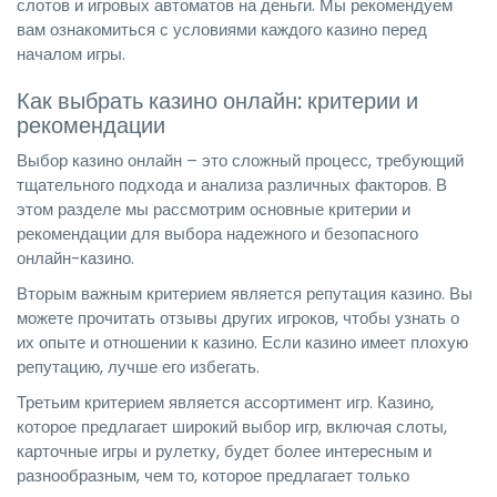
слотов и игровых автоматов на деньги. Мы рекомендуем
вам ознакомиться с условиями каждого казино перед
началом игры.
Как выбрать казино онлайн: критерии и
рекомендации
Выбор казино онлайн – это сложный процесс, требующий
тщательного подхода и анализа различных факторов. В
этом разделе мы рассмотрим основные критерии и
рекомендации для выбора надежного и безопасного
онлайн-казино.
Вторым важным критерием является репутация казино. Вы
можете прочитать отзывы других игроков, чтобы узнать о
их опыте и отношении к казино. Если казино имеет плохую
репутацию, лучше его избегать.
Третьим критерием является ассортимент игр. Казино,
которое предлагает широкий выбор игр, включая слоты,
карточные игры и рулетку, будет более интересным и
разнообразным, чем то, которое предлагает только