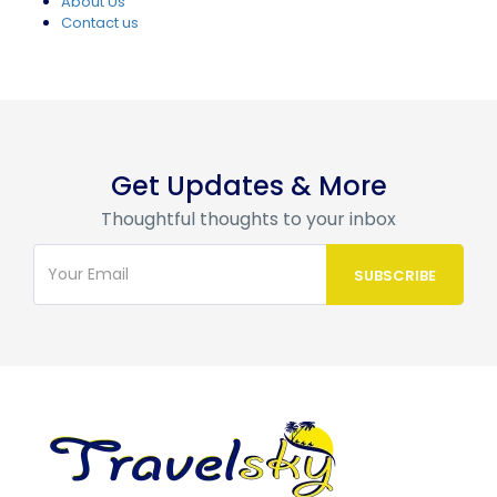
About Us
Contact us
Get Updates & More
Thoughtful thoughts to your inbox