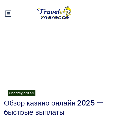
Blog
Uncategorized
Обзор казино онлайн 2025 —
быстрые выплаты