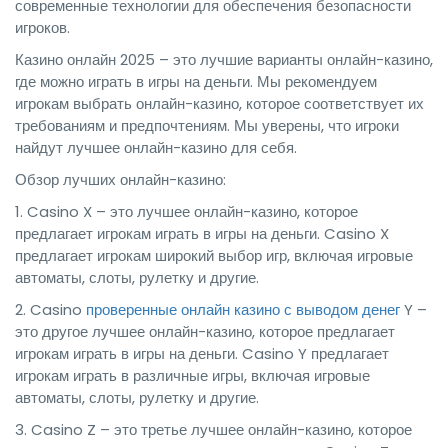
современные технологии для обеспечения безопасности
игроков.
Казино онлайн 2025 – это лучшие варианты онлайн-казино,
где можно играть в игры на деньги. Мы рекомендуем
игрокам выбрать онлайн-казино, которое соответствует их
требованиям и предпочтениям. Мы уверены, что игроки
найдут лучшее онлайн-казино для себя.
Обзор лучших онлайн-казино:
1. Casino X – это лучшее онлайн-казино, которое
предлагает игрокам играть в игры на деньги. Casino X
предлагает игрокам широкий выбор игр, включая игровые
автоматы, слоты, рулетку и другие.
2. Casino
проверенные онлайн казино с выводом денег
Y –
это другое лучшее онлайн-казино, которое предлагает
игрокам играть в игры на деньги. Casino Y предлагает
игрокам играть в различные игры, включая игровые
автоматы, слоты, рулетку и другие.
3. Casino Z – это третье лучшее онлайн-казино, которое