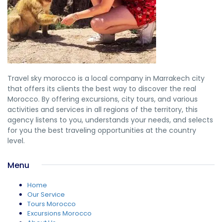
Travel sky morocco is a local company in Marrakech city
that offers its clients the best way to discover the real
Morocco. By offering excursions, city tours, and various
activities and services in all regions of the territory, this
agency listens to you, understands your needs, and selects
for you the best traveling opportunities at the country
level.
Menu
Home
Our Service
Tours Morocco
Excursions Morocco