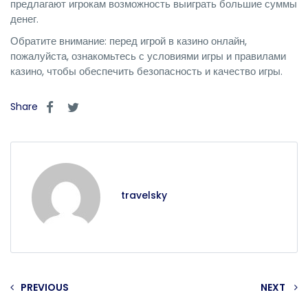
предлагают игрокам возможность выиграть большие суммы
денег.
Обратите внимание: перед игрой в казино онлайн,
пожалуйста, ознакомьтесь с условиями игры и правилами
казино, чтобы обеспечить безопасность и качество игры.
Share
travelsky
PREVIOUS
NEXT