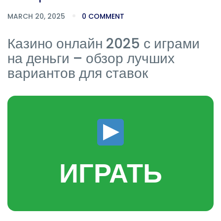
MARCH 20, 2025
0 COMMENT
Казино онлайн 2025 с играми
на деньги – обзор лучших
вариантов для ставок
ИГРАТЬ