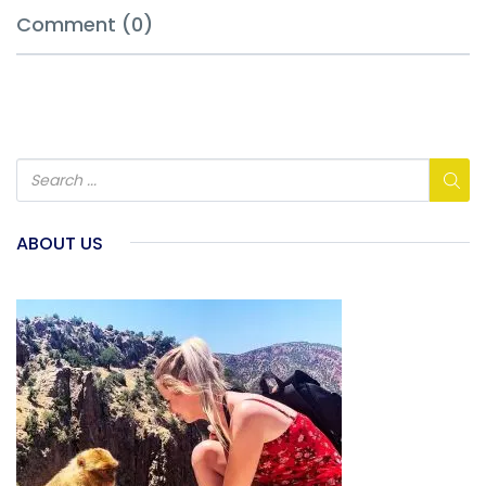
Comment (0)
ABOUT US