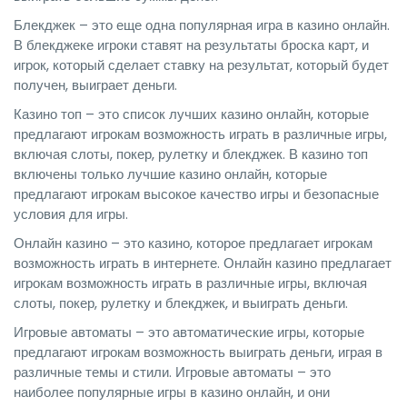
Блекджек – это еще одна популярная игра в казино онлайн.
В блекджеке игроки ставят на результаты броска карт, и
игрок, который сделает ставку на результат, который будет
получен, выиграет деньги.
Казино топ – это список лучших казино онлайн, которые
предлагают игрокам возможность играть в различные игры,
включая слоты, покер, рулетку и блекджек. В казино топ
включены только лучшие казино онлайн, которые
предлагают игрокам высокое качество игры и безопасные
условия для игры.
Онлайн казино – это казино, которое предлагает игрокам
возможность играть в интернете. Онлайн казино предлагает
игрокам возможность играть в различные игры, включая
слоты, покер, рулетку и блекджек, и выиграть деньги.
Игровые автоматы – это автоматические игры, которые
предлагают игрокам возможность выиграть деньги, играя в
различные темы и стили. Игровые автоматы – это
наиболее популярные игры в казино онлайн, и они