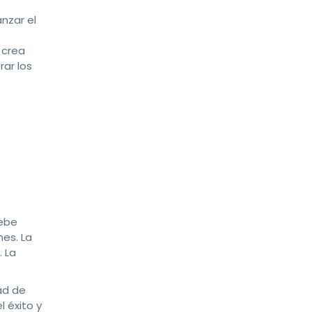
anzar el
 crea
ar los
debe
nes. La
. La
ad de
l éxito y