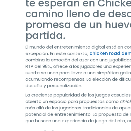
te esperan en Chick
camino lleno de desaf
promesa de un huevo
partida.
El mundo del entretenimiento digital está en con
excepción. En este contexto,
chicken road de
combina la emoción del azar con una jugabilidad
RTP del 98%, ofrece a los jugadores una experien
suerte se unen para llevar a una simpática gall
acumulando recompensas. La elección de dificult
desafío y personalización.
La creciente popularidad de los juegos casuales
abierto un espacio para propuestas como
chic
más allá de los jugadores tradicionales de apues
potencial de entretenimiento. La propuesta de 
que buscan una experiencia de juego distinta, co