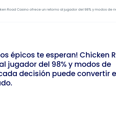
cken Road Casino ofrece un retorno al jugador del 98% y modos de r
ios épicos te esperan! Chicken 
 al jugador del 98% y modos de
cada decisión puede convertir e
ado.