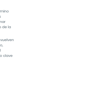
amino
s
omar
 de la
 vuelven
o,
l
o clave