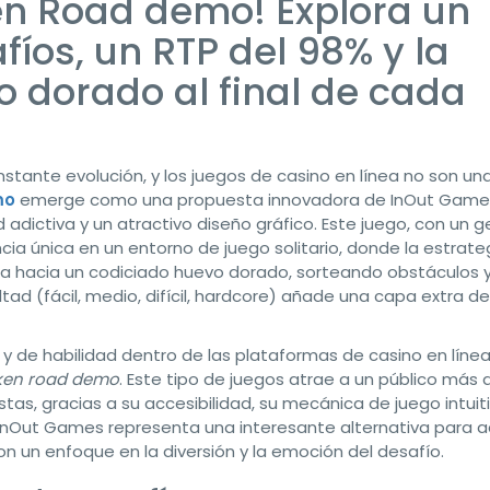
en Road demo! Explora un
íos, un RTP del 98% y la
 dorado al final de cada
stante evolución, y los juegos de casino en línea no son un
mo
emerge como una propuesta innovadora de InOut Game
 adictiva y un atractivo diseño gráfico. Este juego, con un 
cia única en un entorno de juego solitario, donde la estrateg
ina hacia un codiciado huevo dorado, sorteando obstáculos 
ad (fácil, medio, difícil, hardcore) añade una capa extra de
 y de habilidad dentro de las plataformas de casino en líne
ken road demo
. Este tipo de juegos atrae a un público más 
tas, gracias a su accesibilidad, su mecánica de juego intuiti
InOut Games representa una interesante alternativa para a
n un enfoque en la diversión y la emoción del desafío.