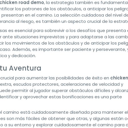
chicken road demo
, la estrategia también es fundamenta
tificar los patrones de los obstáculos, a anticipar los peligr
presentan en el camino. La selección cuidadosa del nivel d
lerancia al riesgo, es también un aspecto crucial de la estrat
sas es esencial para sobrevivir a los desafíos que presenta e
r ante situaciones imprevistas y para adaptarse a las cam
r los movimientos de los obstáculos y de anticipar los peli
fracaso. Además, es importante ser paciente y perseverante,
ica y dedicación.
 tu Aventura
 crucial para aumentar las posibilidades de éxito en
chicken
s extra, escudos protectores, aceleraciones de velocidad y
ede permitir al jugador superar obstáculos difíciles y alcanz
entificar y aprovechar estas bonificaciones es una parte
go del camino está cuidadosamente diseñada para mantener e
es son más fáciles de obtener que otras, y algunas están o
nto a su entorno y explorar cuidadosamente el camino para d