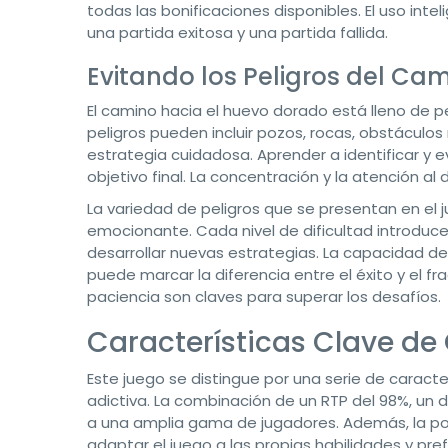
todas las bonificaciones disponibles. El uso int
una partida exitosa y una partida fallida.
Evitando los Peligros del Ca
El camino hacia el huevo dorado está lleno de pe
peligros pueden incluir pozos, rocas, obstáculos
estrategia cuidadosa. Aprender a identificar y e
objetivo final. La concentración y la atención al
La variedad de peligros que se presentan en el 
emocionante. Cada nivel de dificultad introduce 
desarrollar nuevas estrategias. La capacidad de 
puede marcar la diferencia entre el éxito y el f
paciencia son claves para superar los desafíos.
Características Clave d
Este juego se distingue por una serie de caracte
adictiva. La combinación de un RTP del 98%, un di
a una amplia gama de jugadores. Además, la posi
adaptar el juego a las propias habilidades y pre