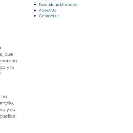
Excursions Morocco
About Us
Contact us
a
s, que
generoso
ia y la
y
a ha
amplio,
va y su
quellos