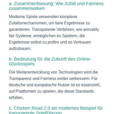
a. Zusammenfassung: Wie Zufall und Fairness
zusammenwirken
Moderne Spiele verwenden komplexe
Zufallsmechanismen, um faire Ergebnisse zu
garantieren. Transparente Verfahren, wie provably
fair Systeme, ermöglichen es Spielern, die
Ergebnisse selbst zu prüfen und so Vertrauen
aufzubauen.
b. Bedeutung für die Zukunft des Online-
Glücksspiels
Die Weiterentwicklung von Technologien wird die
Transparenz und Fairness weiter verbessern. Für
deutsche und europäische Nutzer ist es essenziell,
auf Plattformen zu spielen, die diese Standards
erfüllen.
c. Chicken Road 2.0 als modernes Beispiel für
transparente Spielführung