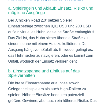
a. Spielregeln und Ablauf: Einsatz, Risiko und
mögliche Ausgänge
Bei „Chicken Road 2.0“ setzen Spieler
Einsatzbeträge zwischen 0,01 USD und 200 USD
auf ein virtuelles Huhn, das eine Straße entlangläuft.
Das Ziel ist, das Huhn sicher über die Straße zu
steuern, ohne mit einem Auto zu kollidieren. Der
Ausgang hängt vom Zufall ab: Entweder gelingt es,
das Huhn sicher zu navigieren, oder es kommt zum
Unfall, wodurch der Einsatz verloren geht.
b. Einsatzspanne und Einfluss auf das
Spielverhalten
Die breite Einsatzspanne erlaubt es sowohl
Gelegenheitsspielern als auch High-Rollern zu
spielen. Höhere Einsätze bedeuten potenziell
größere Gewinne, aber auch ein höheres Risiko. Das