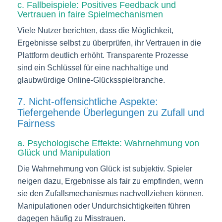
c. Fallbeispiele: Positives Feedback und
Vertrauen in faire Spielmechanismen
Viele Nutzer berichten, dass die Möglichkeit,
Ergebnisse selbst zu überprüfen, ihr Vertrauen in die
Plattform deutlich erhöht. Transparente Prozesse
sind ein Schlüssel für eine nachhaltige und
glaubwürdige Online-Glücksspielbranche.
7. Nicht-offensichtliche Aspekte:
Tiefergehende Überlegungen zu Zufall und
Fairness
a. Psychologische Effekte: Wahrnehmung von
Glück und Manipulation
Die Wahrnehmung von Glück ist subjektiv. Spieler
neigen dazu, Ergebnisse als fair zu empfinden, wenn
sie den Zufallsmechanismus nachvollziehen können.
Manipulationen oder Undurchsichtigkeiten führen
dagegen häufig zu Misstrauen.