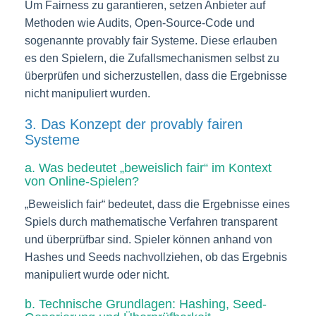
Um Fairness zu garantieren, setzen Anbieter auf
Methoden wie Audits, Open-Source-Code und
sogenannte provably fair Systeme. Diese erlauben
es den Spielern, die Zufallsmechanismen selbst zu
überprüfen und sicherzustellen, dass die Ergebnisse
nicht manipuliert wurden.
3. Das Konzept der provably fairen
Systeme
a. Was bedeutet „beweislich fair“ im Kontext
von Online-Spielen?
„Beweislich fair“ bedeutet, dass die Ergebnisse eines
Spiels durch mathematische Verfahren transparent
und überprüfbar sind. Spieler können anhand von
Hashes und Seeds nachvollziehen, ob das Ergebnis
manipuliert wurde oder nicht.
b. Technische Grundlagen: Hashing, Seed-