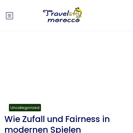
Blog
Uncategorized
Wie Zufall und Fairness in
modernen Spielen