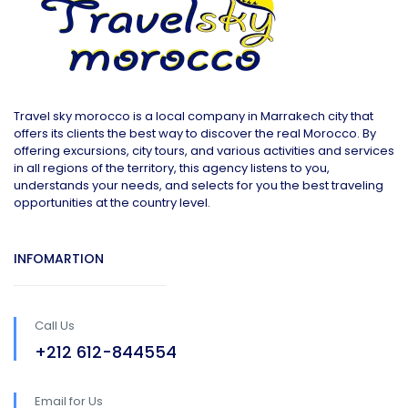
Travel sky morocco is a local company in Marrakech city that
offers its clients the best way to discover the real Morocco. By
offering excursions, city tours, and various activities and services
in all regions of the territory, this agency listens to you,
understands your needs, and selects for you the best traveling
opportunities at the country level.
INFOMARTION
Call Us
+212 612-844554
Email for Us