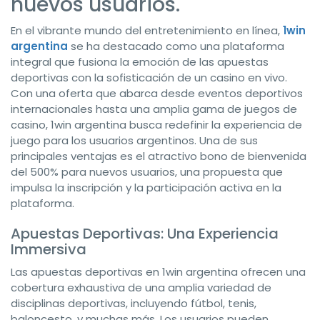
nuevos usuarios.
En el vibrante mundo del entretenimiento en línea,
1win
argentina
se ha destacado como una plataforma
integral que fusiona la emoción de las apuestas
deportivas con la sofisticación de un casino en vivo.
Con una oferta que abarca desde eventos deportivos
internacionales hasta una amplia gama de juegos de
casino, 1win argentina busca redefinir la experiencia de
juego para los usuarios argentinos. Una de sus
principales ventajas es el atractivo bono de bienvenida
del 500% para nuevos usuarios, una propuesta que
impulsa la inscripción y la participación activa en la
plataforma.
Apuestas Deportivas: Una Experiencia
Immersiva
Las apuestas deportivas en 1win argentina ofrecen una
cobertura exhaustiva de una amplia variedad de
disciplinas deportivas, incluyendo fútbol, tenis,
baloncesto, y muchas más. Los usuarios pueden