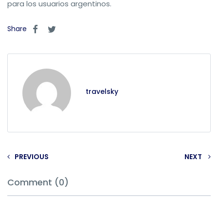
para los usuarios argentinos.
Share
travelsky
PREVIOUS
NEXT
Comment (0)