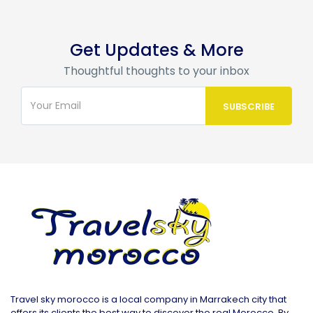
Get Updates & More
Thoughtful thoughts to your inbox
Travel sky morocco is a local company in Marrakech city that
offers its clients the best way to discover the real Morocco. By