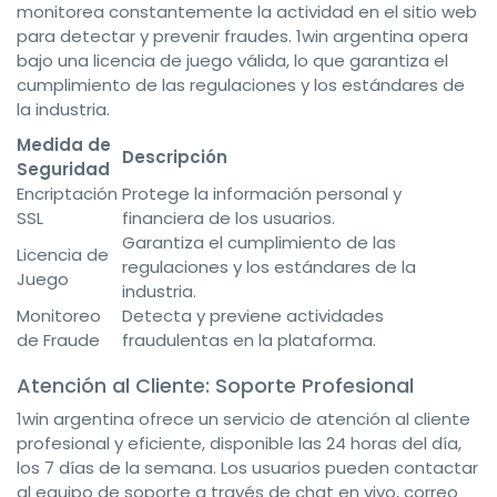
monitorea constantemente la actividad en el sitio web
para detectar y prevenir fraudes. 1win argentina opera
bajo una licencia de juego válida, lo que garantiza el
cumplimiento de las regulaciones y los estándares de
la industria.
Medida de
Descripción
Seguridad
Encriptación
Protege la información personal y
SSL
financiera de los usuarios.
Garantiza el cumplimiento de las
Licencia de
regulaciones y los estándares de la
Juego
industria.
Monitoreo
Detecta y previene actividades
de Fraude
fraudulentas en la plataforma.
Atención al Cliente: Soporte Profesional
1win argentina ofrece un servicio de atención al cliente
profesional y eficiente, disponible las 24 horas del día,
los 7 días de la semana. Los usuarios pueden contactar
al equipo de soporte a través de chat en vivo, correo