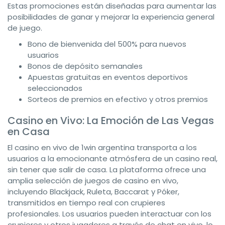
Estas promociones están diseñadas para aumentar las
posibilidades de ganar y mejorar la experiencia general
de juego.
Bono de bienvenida del 500% para nuevos
usuarios
Bonos de depósito semanales
Apuestas gratuitas en eventos deportivos
seleccionados
Sorteos de premios en efectivo y otros premios
Casino en Vivo: La Emoción de Las Vegas
en Casa
El casino en vivo de 1win argentina transporta a los
usuarios a la emocionante atmósfera de un casino real,
sin tener que salir de casa. La plataforma ofrece una
amplia selección de juegos de casino en vivo,
incluyendo Blackjack, Ruleta, Baccarat y Póker,
transmitidos en tiempo real con crupieres
profesionales. Los usuarios pueden interactuar con los
crupieres y otros jugadores a través de chat en vivo, lo