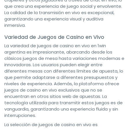
que crea una experiencia de juego social y envolvente.
La calidad de la transmisión en vivo es excepcional,
garantizando una experiencia visual y auditiva
inmersiva.
Variedad de Juegos de Casino en Vivo
La variedad de juegos de casino en vivo en 1win
argentina es impresionante, abarcando desde los
clásicos juegos de mesa hasta variaciones modernas e
innovadoras. Los usuarios pueden elegir entre
diferentes mesas con diferentes límites de apuesta, lo
que permite adaptarse a diferentes presupuestos y
niveles de experiencia. Además, la plataforma ofrece
juegos de casino en vivo exclusivos que no se
encuentran en otros sitios web de apuestas. La
tecnología utilizada para transmitir estos juegos es de
vanguardia, garantizando una experiencia fluida y sin
interrupciones.
La selección de juegos de casino en vivo es