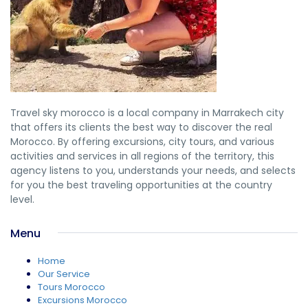
Travel sky morocco is a local company in Marrakech city
that offers its clients the best way to discover the real
Morocco. By offering excursions, city tours, and various
activities and services in all regions of the territory, this
agency listens to you, understands your needs, and selects
for you the best traveling opportunities at the country
level.
Menu
Home
Our Service
Tours Morocco
Excursions Morocco