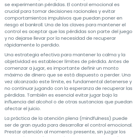
se experimentan pérdidas. El control emocional es
crucial para tomar decisiones racionales y evitar
comportamientos impulsivos que puedan poner en
riesgo el bankroll. Una de las claves para mantener el
control es aceptar que las pérdidas son parte del juego
y no dejarse llevar por la necesidad de recuperar
rápidamente lo perdido.
Una estrategia efectiva para mantener la calma y la
objetividad es establecer límites de pérdida. Antes de
comenzar a jugar, es importante definir un monto
máximo de dinero que se está dispuesto a perder. Una
vez alcanzado este límite, es fundamental detenerse y
no continuar jugando con la esperanza de recuperar las
pérdidas. También es esencial evitar jugar bajo la
influencia del alcohol o de otras sustancias que puedan
afectar el juicio.
La práctica de la atención plena (mindfulness) puede
ser de gran ayuda para desarrollar el control emocional.
Prestar atención al momento presente, sin juzgar los