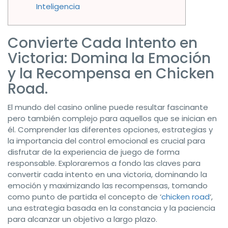
Inteligencia
Convierte Cada Intento en
Victoria: Domina la Emoción
y la Recompensa en Chicken
Road.
El mundo del casino online puede resultar fascinante
pero también complejo para aquellos que se inician en
él. Comprender las diferentes opciones, estrategias y
la importancia del control emocional es crucial para
disfrutar de la experiencia de juego de forma
responsable. Exploraremos a fondo las claves para
convertir cada intento en una victoria, dominando la
emoción y maximizando las recompensas, tomando
como punto de partida el concepto de ‘
chicken road
‘,
una estrategia basada en la constancia y la paciencia
para alcanzar un objetivo a largo plazo.