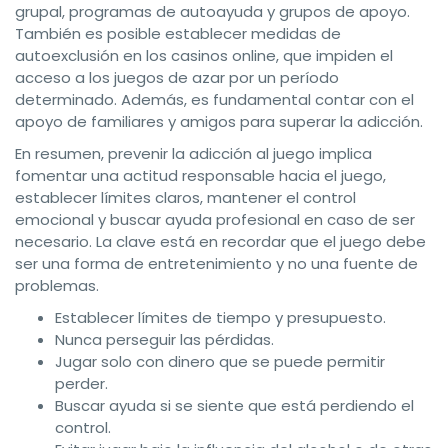
grupal, programas de autoayuda y grupos de apoyo.
También es posible establecer medidas de
autoexclusión en los casinos online, que impiden el
acceso a los juegos de azar por un período
determinado. Además, es fundamental contar con el
apoyo de familiares y amigos para superar la adicción.
En resumen, prevenir la adicción al juego implica
fomentar una actitud responsable hacia el juego,
establecer límites claros, mantener el control
emocional y buscar ayuda profesional en caso de ser
necesario. La clave está en recordar que el juego debe
ser una forma de entretenimiento y no una fuente de
problemas.
Establecer límites de tiempo y presupuesto.
Nunca perseguir las pérdidas.
Jugar solo con dinero que se puede permitir
perder.
Buscar ayuda si se siente que está perdiendo el
control.