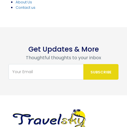
About Us
Contact us
Get Updates & More
Thoughtful thoughts to your inbox