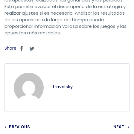
Esto permite evaluar el desempeño de la estrategia y
realizar ajustes si es necesario. Analizar los resultados
de las apuestas a lo largo del tiempo puede
proporcionar información valiosa sobre los juegos y las
apuestas más rentables.
Share
travelsky
PREVIOUS
NEXT