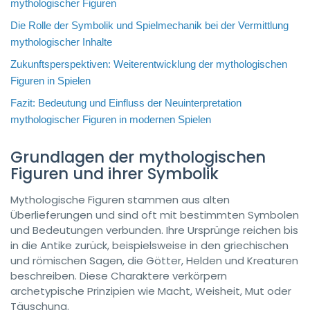
mythologischer Figuren
Die Rolle der Symbolik und Spielmechanik bei der Vermittlung
mythologischer Inhalte
Zukunftsperspektiven: Weiterentwicklung der mythologischen
Figuren in Spielen
Fazit: Bedeutung und Einfluss der Neuinterpretation
mythologischer Figuren in modernen Spielen
Grundlagen der mythologischen
Figuren und ihrer Symbolik
Mythologische Figuren stammen aus alten
Überlieferungen und sind oft mit bestimmten Symbolen
und Bedeutungen verbunden. Ihre Ursprünge reichen bis
in die Antike zurück, beispielsweise in den griechischen
und römischen Sagen, die Götter, Helden und Kreaturen
beschreiben. Diese Charaktere verkörpern
archetypische Prinzipien wie Macht, Weisheit, Mut oder
Täuschung.