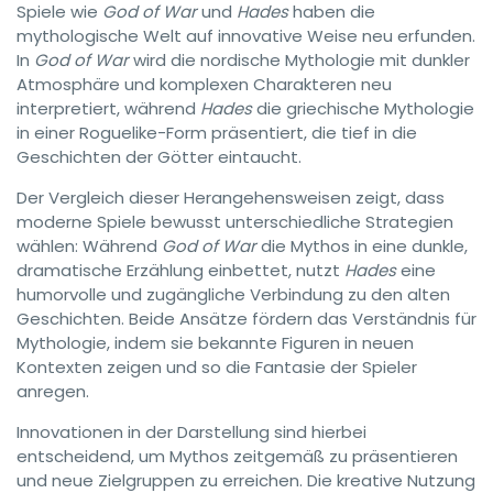
Spiele wie
God of War
und
Hades
haben die
mythologische Welt auf innovative Weise neu erfunden.
In
God of War
wird die nordische Mythologie mit dunkler
Atmosphäre und komplexen Charakteren neu
interpretiert, während
Hades
die griechische Mythologie
in einer Roguelike-Form präsentiert, die tief in die
Geschichten der Götter eintaucht.
Der Vergleich dieser Herangehensweisen zeigt, dass
moderne Spiele bewusst unterschiedliche Strategien
wählen: Während
God of War
die Mythos in eine dunkle,
dramatische Erzählung einbettet, nutzt
Hades
eine
humorvolle und zugängliche Verbindung zu den alten
Geschichten. Beide Ansätze fördern das Verständnis für
Mythologie, indem sie bekannte Figuren in neuen
Kontexten zeigen und so die Fantasie der Spieler
anregen.
Innovationen in der Darstellung sind hierbei
entscheidend, um Mythos zeitgemäß zu präsentieren
und neue Zielgruppen zu erreichen. Die kreative Nutzung