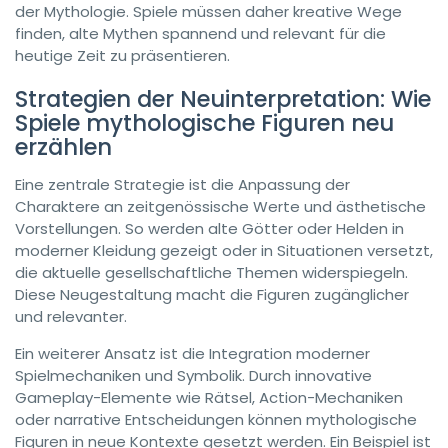
der Mythologie. Spiele müssen daher kreative Wege
finden, alte Mythen spannend und relevant für die
heutige Zeit zu präsentieren.
Strategien der Neuinterpretation: Wie
Spiele mythologische Figuren neu
erzählen
Eine zentrale Strategie ist die Anpassung der
Charaktere an zeitgenössische Werte und ästhetische
Vorstellungen. So werden alte Götter oder Helden in
moderner Kleidung gezeigt oder in Situationen versetzt,
die aktuelle gesellschaftliche Themen widerspiegeln.
Diese Neugestaltung macht die Figuren zugänglicher
und relevanter.
Ein weiterer Ansatz ist die Integration moderner
Spielmechaniken und Symbolik. Durch innovative
Gameplay-Elemente wie Rätsel, Action-Mechaniken
oder narrative Entscheidungen können mythologische
Figuren in neue Kontexte gesetzt werden. Ein Beispiel ist