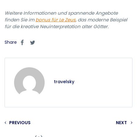
Weitere Informationen und spannende Angebote
finden Sie im
bonus für Le Zeus
, das moderne Beispiel
für die kreative Neuinterpretation alter Götter.
Share
travelsky
PREVIOUS
NEXT