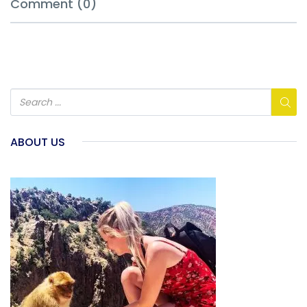
Comment (0)
ABOUT US