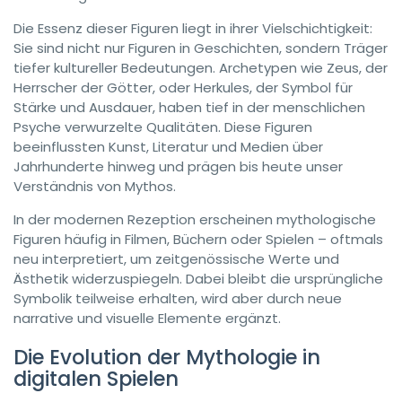
Die Essenz dieser Figuren liegt in ihrer Vielschichtigkeit:
Sie sind nicht nur Figuren in Geschichten, sondern Träger
tiefer kultureller Bedeutungen. Archetypen wie Zeus, der
Herrscher der Götter, oder Herkules, der Symbol für
Stärke und Ausdauer, haben tief in der menschlichen
Psyche verwurzelte Qualitäten. Diese Figuren
beeinflussten Kunst, Literatur und Medien über
Jahrhunderte hinweg und prägen bis heute unser
Verständnis von Mythos.
In der modernen Rezeption erscheinen mythologische
Figuren häufig in Filmen, Büchern oder Spielen – oftmals
neu interpretiert, um zeitgenössische Werte und
Ästhetik widerzuspiegeln. Dabei bleibt die ursprüngliche
Symbolik teilweise erhalten, wird aber durch neue
narrative und visuelle Elemente ergänzt.
Die Evolution der Mythologie in
digitalen Spielen