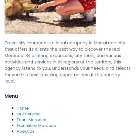
Travel sky morocco is a local company in Marrakech city
that offers its clients the best way to discover the real
Morocco. By offering excursions, city tours, and various
activities and services in all regions of the territory, this
agency listens to you, understands your needs, and selects
for you the best traveling opportunities at the country
level.
Menu
Home
Our Service
Tours Morocco
Excursions Morocco
About Us