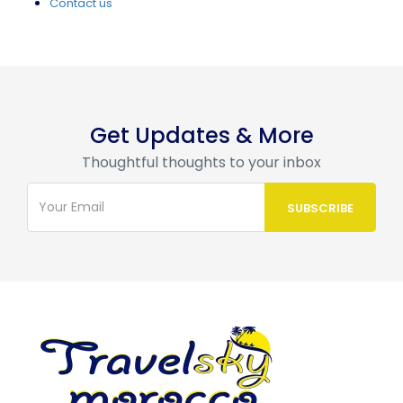
Contact us
Get Updates & More
Thoughtful thoughts to your inbox