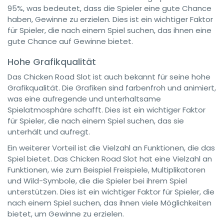
95%, was bedeutet, dass die Spieler eine gute Chance
haben, Gewinne zu erzielen. Dies ist ein wichtiger Faktor
für Spieler, die nach einem Spiel suchen, das ihnen eine
gute Chance auf Gewinne bietet.
Hohe Grafikqualität
Das Chicken Road Slot ist auch bekannt für seine hohe
Grafikqualität. Die Grafiken sind farbenfroh und animiert,
was eine aufregende und unterhaltsame
Spielatmosphäre schafft. Dies ist ein wichtiger Faktor
für Spieler, die nach einem Spiel suchen, das sie
unterhält und aufregt.
Ein weiterer Vorteil ist die Vielzahl an Funktionen, die das
Spiel bietet. Das Chicken Road Slot hat eine Vielzahl an
Funktionen, wie zum Beispiel Freispiele, Multiplikatoren
und Wild-Symbole, die die Spieler bei ihrem Spiel
unterstützen. Dies ist ein wichtiger Faktor für Spieler, die
nach einem Spiel suchen, das ihnen viele Möglichkeiten
bietet, um Gewinne zu erzielen.