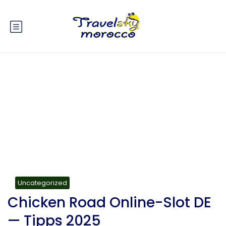
Blog
Uncategorized
Chicken Road Online-Slot DE
— Tipps 2025