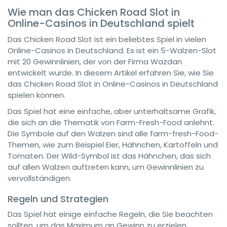
Wie man das Chicken Road Slot in
Online-Casinos in Deutschland spielt
Das Chicken Road Slot ist ein beliebtes Spiel in vielen
Online-Casinos in Deutschland. Es ist ein 5-Walzen-Slot
mit 20 Gewinnlinien, der von der Firma Wazdan
entwickelt wurde. In diesem Artikel erfahren Sie, wie Sie
das Chicken Road Slot in Online-Casinos in Deutschland
spielen können.
Das Spiel hat eine einfache, aber unterhaltsame Grafik,
die sich an die Thematik von Farm-Fresh-Food anlehnt.
Die Symbole auf den Walzen sind alle farm-fresh-Food-
Themen, wie zum Beispiel Eier, Hähnchen, Kartoffeln und
Tomaten. Der Wild-Symbol ist das Hähnchen, das sich
auf allen Walzen auftreten kann, um Gewinnlinien zu
vervollständigen.
Regeln und Strategien
Das Spiel hat einige einfache Regeln, die Sie beachten
sollten, um das Maximum an Gewinn zu erzielen.