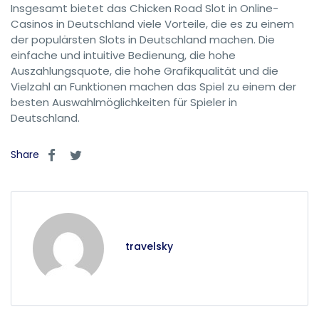
Insgesamt bietet das Chicken Road Slot in Online-
Casinos in Deutschland viele Vorteile, die es zu einem
der populärsten Slots in Deutschland machen. Die
einfache und intuitive Bedienung, die hohe
Auszahlungsquote, die hohe Grafikqualität und die
Vielzahl an Funktionen machen das Spiel zu einem der
besten Auswahlmöglichkeiten für Spieler in
Deutschland.
Share
travelsky