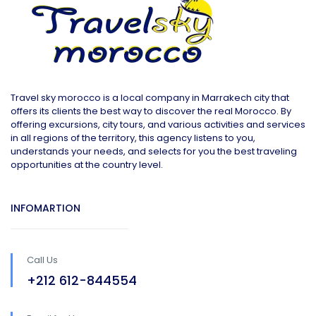
Travel sky morocco is a local company in Marrakech city that
offers its clients the best way to discover the real Morocco. By
offering excursions, city tours, and various activities and services
in all regions of the territory, this agency listens to you,
understands your needs, and selects for you the best traveling
opportunities at the country level.
INFOMARTION
Call Us
+212 612-844554