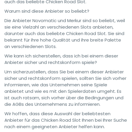
auch das beliebte Chicken Road Slot.
Warum sind diese Anbieter so beliebt?
Die Anbieter Novomatic und Merkur sind so beliebt, weil
sie eine Vielzahl an verschiedenen Slots anbieten,
darunter auch das beliebte Chicken Road Slot. Sie sind
bekannt für ihre hohe Qualität und ihre breite Palette
an verschiedenen Slots.
Wie kann ich sicherstellen, dass ich bei einem dieser
Anbieter sicher und rechtskonform spiele?
Um sicherzustellen, dass Sie bei einem dieser Anbieter
sicher und rechtskonform spielen, sollten Sie sich vorher
informieren, wie das Unternehmen seine Spiele
anbietet und wie es mit den Spielerdaten umgeht. Es
ist auch ratsam, sich vorher über die Bedingungen und
die AGBs des Unternehmens zu informieren.
Wir hoffen, dass diese Auswahl der beliebtesten
Anbieter für das Chicken Road Slot Ihnen bei Ihrer Suche
nach einem geeigneten Anbieter helfen kann.