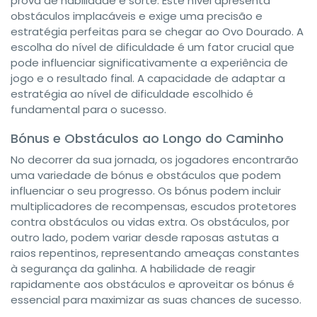
prova de habilidade e sorte. Este nível apresenta
obstáculos implacáveis e exige uma precisão e
estratégia perfeitas para se chegar ao Ovo Dourado. A
escolha do nível de dificuldade é um fator crucial que
pode influenciar significativamente a experiência de
jogo e o resultado final. A capacidade de adaptar a
estratégia ao nível de dificuldade escolhido é
fundamental para o sucesso.
Bónus e Obstáculos ao Longo do Caminho
No decorrer da sua jornada, os jogadores encontrarão
uma variedade de bónus e obstáculos que podem
influenciar o seu progresso. Os bónus podem incluir
multiplicadores de recompensas, escudos protetores
contra obstáculos ou vidas extra. Os obstáculos, por
outro lado, podem variar desde raposas astutas a
raios repentinos, representando ameaças constantes
à segurança da galinha. A habilidade de reagir
rapidamente aos obstáculos e aproveitar os bónus é
essencial para maximizar as suas chances de sucesso.