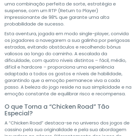
uma combinação perfeita de sorte, estratégia e
suspense, com um RTP (Return to Player)
impressionante de 98% que garante uma alta
probabilidade de sucesso.
Esta aventura, jogada em modo single-player, convida
os jogadores a navegarem a sua galinha por perigosas
estradas, evitando obstáculos e recolhendo bónus
valiosos ao longo do caminho. A escalada da
dificuldade, com quatro níveis distintos – fácil, médio,
difícil e hardcore – proporciona uma experiência
adaptada a todos os gostos e níveis de habilidade,
garantindo que a emoção permanece viva a cada
passo. A beleza do jogo reside na sua simplicidade e na
emoção constante de equilibrar risco e recompensa.
O que Torna a “Chicken Road” Tão
Especial?
A “Chicken Road” destaca-se no universo dos jogos de
cassino pela sua originalidade e pela sua abordagem