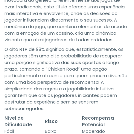
inovadora ao género. Diferentemente dos jogos de
azar tradicionais, este título oferece uma experiência
mais interativa e envolvente, onde as decisões do
jogador influenciam diretamente o seu sucesso. A
mecânica do jogo, que combina elementos de arcade
com a emoção de um cassino, cria uma dinâmica
viciante que atrai jogadores de todas as idades.
O alto RTP de 98% significa que, estatisticamente, os
jogadores têm uma alta probabilidade de recuperar
uma porção significativa das suas apostas a longo
prazo, tornando a “Chicken Road” uma opção
particularmente atraente para quem procura diversão
com uma boa perspetiva de recompensa. A
simplicidade das regras e a jogabilidade intuitiva
garantem que até os jogadores iniciantes podem
desfrutar da experiência sem se sentirem
sobrecarregados.
Nível de
Recompensa
Risco
Dificuldade
Potencial
Fácil
Baixo
Moderado