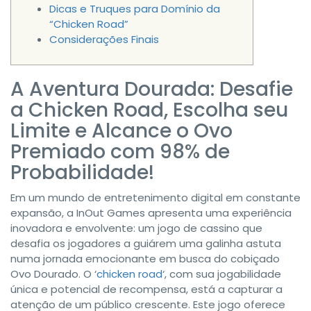
Dicas e Truques para Domínio da
“Chicken Road”
Considerações Finais
A Aventura Dourada: Desafie
a Chicken Road, Escolha seu
Limite e Alcance o Ovo
Premiado com 98% de
Probabilidade!
Em um mundo de entretenimento digital em constante
expansão, a InOut Games apresenta uma experiência
inovadora e envolvente: um jogo de cassino que
desafia os jogadores a guiárem uma galinha astuta
numa jornada emocionante em busca do cobiçado
Ovo Dourado. O ‘
chicken road
‘, com sua jogabilidade
única e potencial de recompensa, está a capturar a
atenção de um público crescente. Este jogo oferece