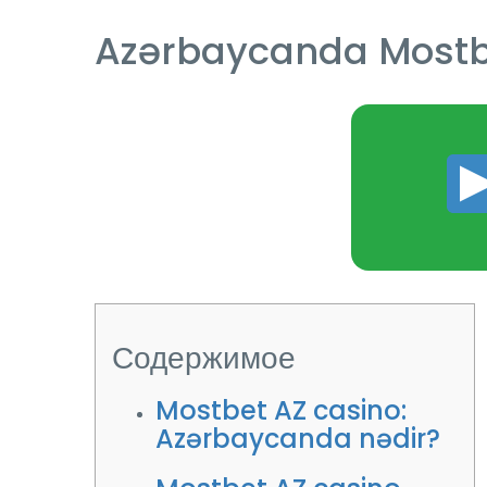
Azərbaycanda Mostb
Содержимое
Mostbet AZ casino:
Azərbaycanda nədir?