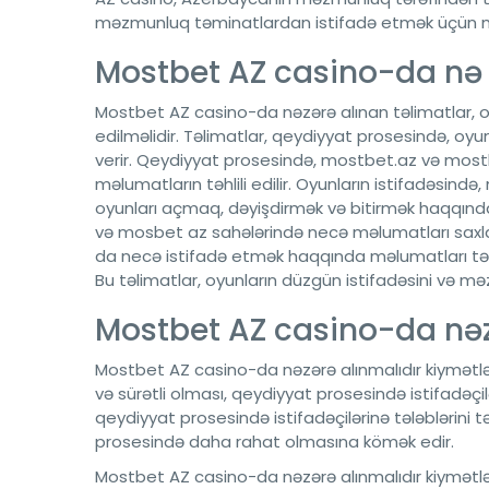
məzmunluq təminatlardan istifadə etmək üçün m
Mostbet AZ casino-da nə t
Mostbet AZ casino-da nəzərə alınan təlimatlar, o
edilməlidir. Təlimatlar, qeydiyyat prosesində, o
verir. Qeydiyyat prosesində, mostbet.az və mostbet
məlumatların təhlili edilir. Oyunların istifadəs
oyunları açmaq, dəyişdirmək və bitirmək haqqınd
və mosbet az sahələrində necə məlumatları saxl
da necə istifadə etmək haqqında məlumatları təhl
Bu təlimatlar, oyunların düzgün istifadəsini və mə
Mostbet AZ casino-da nəz
Mostbet AZ casino-da nəzərə alınmalıdır kiymətl
və sürətli olması, qeydiyyat prosesində istifadəçi
qeydiyyat prosesində istifadəçilərinə tələblərini 
prosesində daha rahat olmasına kömək edir.
Mostbet AZ casino-da nəzərə alınmalıdır kiymətl