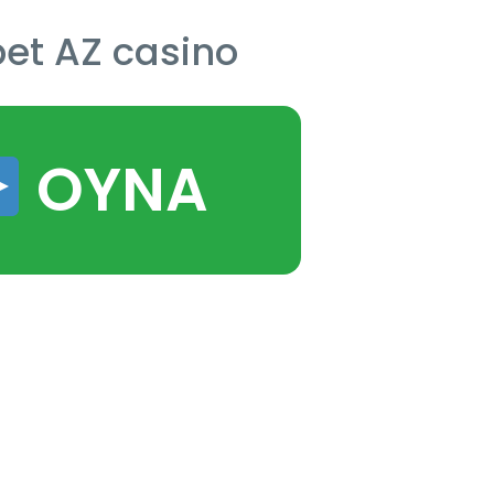
et AZ casino
OYNA