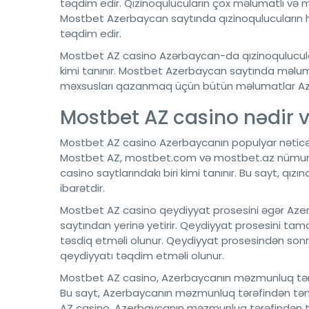
təqdim edir. Qızinoqulucuların çox məlumatlı və
Mostbet Azerbaycan saytında qızinoqulucuların h
təqdim edir.
Mostbet AZ casino Azərbaycan-da qızinoqulucular
kimi tanınır. Mostbet Azerbaycan saytında məluma
məxsusları qazanmaq üçün bütün məlumatlar Azərb
Mostbet AZ casino nədir v
Mostbet AZ casino Azerbaycanın populyar nəticəsi 
Mostbet AZ, mostbet.com və mostbet.az nümunəsi 
casino saytlarındakı biri kimi tanınır. Bu sayt, qı
ibarətdir.
Mostbet AZ casino qeydiyyat prosesini əgər Az
saytından yerinə yetirir. Qeydiyyat prosesini ta
təsdiq etməli olunur. Qeydiyyat prosesindən sonr
qeydiyyatı təqdim etməli olunur.
Mostbet AZ casino, Azerbaycanın məzmunluq tərəf
Bu sayt, Azerbaycanın məzmunluq tərəfindən təm
AZ casino, Azerbaycanın məzmunluq tərəfindən t