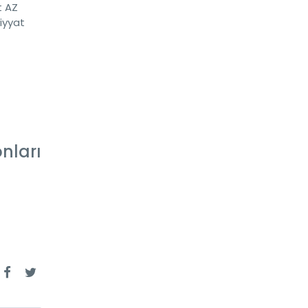
t AZ
diyyat
onları