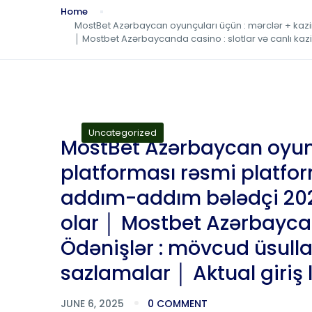
Home
MostBet Azərbaycan oyunçuları üçün : mərclər + kazin
│ Mostbet Azərbaycanda casino : slotlar və canlı kazino
Uncategorized
MostBet Azərbaycan oyunç
platforması rəsmi platfo
addım-addım bələdçi 2025 
olar │ Mostbet Azərbaycand
Ödənişlər : mövcud üsullar
sazlamalar │ Aktual giriş 
JUNE 6, 2025
0 COMMENT