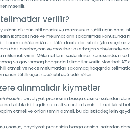
ənimsənilir.
əlimatlar verilir?
yunların düzgün istifadəsini və məzmunun təhlili üçün necə is
yunların istifadəsində və məlumatların saxlanılması konusunda
.com sahələrində nöqtələr daxil edilir, sifatlı şifra seçilmir 
ində, mostbet azerbaycan və mostbet azerbaijan sahələrində ne
a məlumat verilir. Məlumatların saxlanılması konusunda, mos
amaq və qaytarmaq haqqında təlimatlar verilir. Mostbet AZ 
ili etmək və necə məlumatları saxlamaq haqqında təlimatlar v
zmunun təhlili üçün necə istifadə edilməlidir.
ərə alınmalıdır kiymətlər
ərə əsasən, qeydiyyat prosesinin basqa casino-salardan dah
lərinə tələblərini təqdim etməli və onları təmin etməli. Mostbe
təqdim etməli və onları təmin etməli, bu da istifadəçilərin qey
ərə əsasən, qeydiyyat prosesinin basqa casino-salardan dah