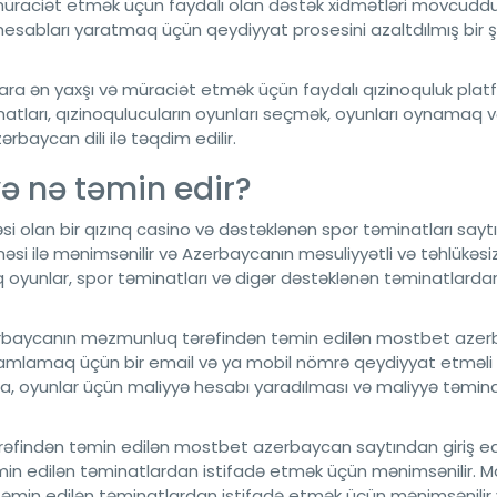
 müraciət etmək üçün faydalı olan dəstək xidmətləri mövcuddu
esabları yaratmaq üçün qeydiyyat prosesini azaltdılmış bir ş
a ən yaxşı və müraciət etmək üçün faydalı qızinoquluk plat
tları, qızinoqulucuların oyunları seçmək, oyunları oynamaq 
aycan dili ilə təqdim edilir.
ə nə təmin edir?
olan bir qızınq casino və dəstəklənən spor təminatları saytıd
ilə mənimsənilir və Azerbaycanın məsuliyyətli və təhlükəsiz
zınq oyunlar, spor təminatları və digər dəstəklənən təminatlarda
erbaycanın məzmunluq tərəfindən təmin edilən mostbet aze
mamlamaq üçün bir email və ya mobil nömrə qeydiyyat etməli 
a, oyunlar üçün maliyyə hesabı yaradılması və maliyyə təmina
indən təmin edilən mostbet azerbaycan saytından giriş edil
in edilən təminatlardan istifadə etmək üçün mənimsənilir. 
əmin edilən təminatlardan istifadə etmək üçün mənimsənilir