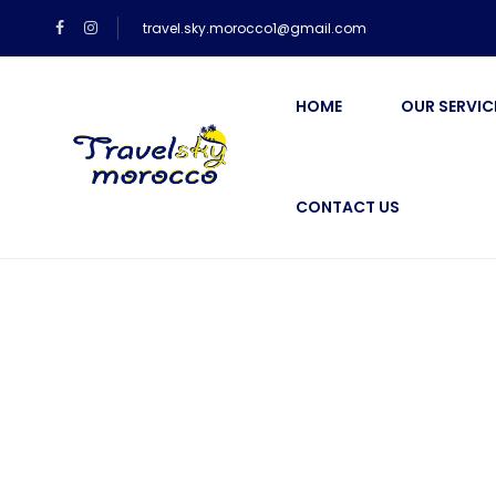
travel.sky.morocco1@gmail.com
HOME
OUR SERVIC
CONTACT US
Blog