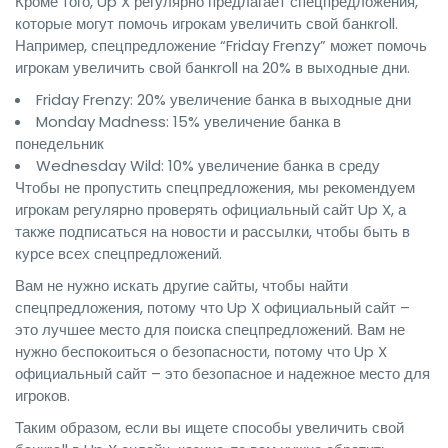
Кроме того, Up X регулярно предлагает спецпредложения,
которые могут помочь игрокам увеличить свой банкroll.
Например, спецпредложение “Friday Frenzy” может помочь
игрокам увеличить свой банкroll на 20% в выходные дни.
Friday Frenzy: 20% увеличение банка в выходные дни
Monday Madness: 15% увеличение банка в
понедельник
Wednesday Wild: 10% увеличение банка в среду
Чтобы не пропустить спецпредложения, мы рекомендуем
игрокам регулярно проверять официальный сайт Up X, а
также подписаться на новости и рассылки, чтобы быть в
курсе всех спецпредложений.
Вам не нужно искать другие сайты, чтобы найти
спецпредложения, потому что Up X официальный сайт –
это лучшее место для поиска спецпредложений. Вам не
нужно беспокоиться о безопасности, потому что Up X
официальный сайт – это безопасное и надежное место для
игроков.
Таким образом, если вы ищете способы увеличить свой