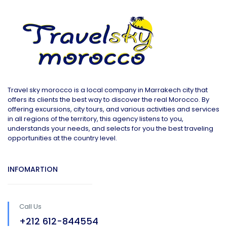
Travel sky morocco is a local company in Marrakech city that
offers its clients the best way to discover the real Morocco. By
offering excursions, city tours, and various activities and services
in all regions of the territory, this agency listens to you,
understands your needs, and selects for you the best traveling
opportunities at the country level.
INFOMARTION
Call Us
+212 612-844554