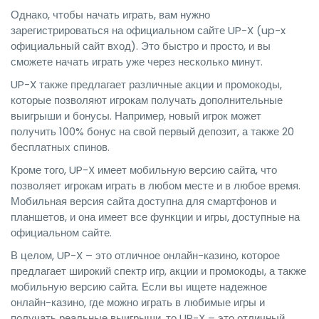
Однако, чтобы начать играть, вам нужно
зарегистрироваться на официальном сайте UP-X (up-x
официальный сайт вход). Это быстро и просто, и вы
сможете начать играть уже через несколько минут.
UP-X также предлагает различные акции и промокоды,
которые позволяют игрокам получать дополнительные
выигрыши и бонусы. Например, новый игрок может
получить 100% бонус на свой первый депозит, а также 20
бесплатных спинов.
Кроме того, UP-X имеет мобильную версию сайта, что
позволяет игрокам играть в любом месте и в любое время.
Мобильная версия сайта доступна для смартфонов и
планшетов, и она имеет все функции и игры, доступные на
официальном сайте.
В целом, UP-X – это отличное онлайн-казино, которое
предлагает широкий спектр игр, акции и промокоды, а также
мобильную версию сайта. Если вы ищете надежное
онлайн-казино, где можно играть в любимые игры и
получать реальные выигрыши, то UP-X – это отличный