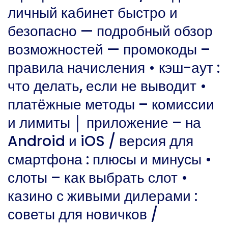
личный кабинет быстро и
безопасно — подробный обзор
возможностей — промокоды –
правила начисления • кэш-аут :
что делать, если не выводит •
платёжные методы – комиссии
и лимиты │ приложение – на
Android и iOS / версия для
смартфона : плюсы и минусы •
слоты – как выбрать слот •
казино с живыми дилерами :
советы для новичков /