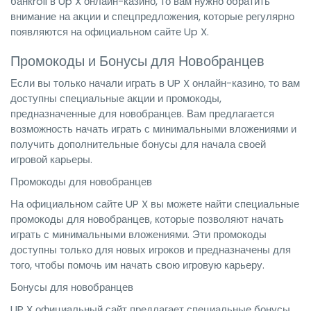
банкroll в Up X онлайн-казино, то вам нужно обратить
внимание на акции и спецпредложения, которые регулярно
появляются на официальном сайте Up X.
Промокоды и Бонусы для Новобранцев
Если вы только начали играть в UP X онлайн-казино, то вам
доступны специальные акции и промокоды,
предназначенные для новобранцев. Вам предлагается
возможность начать играть с минимальными вложениями и
получить дополнительные бонусы для начала своей
игровой карьеры.
Промокоды для новобранцев
На официальном сайте UP X вы можете найти специальные
промокоды для новобранцев, которые позволяют начать
играть с минимальными вложениями. Эти промокоды
доступны только для новых игроков и предназначены для
того, чтобы помочь им начать свою игровую карьеру.
Бонусы для новобранцев
UP X официальный сайт предлагает специальные бонусы