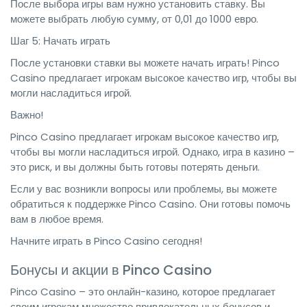
После выбора игры вам нужно установить ставку. Вы
можете выбрать любую сумму, от 0,01 до 1000 евро.
Шаг 5: Начать играть
После установки ставки вы можете начать играть! Pinco
Casino предлагает игрокам высокое качество игр, чтобы вы
могли насладиться игрой.
Важно!
Pinco Casino предлагает игрокам высокое качество игр,
чтобы вы могли насладиться игрой. Однако, игра в казино –
это риск, и вы должны быть готовы потерять деньги.
Если у вас возникли вопросы или проблемы, вы можете
обратиться к поддержке Pinco Casino. Они готовы помочь
вам в любое время.
Начните играть в Pinco Casino сегодня!
Бонусы и акции в Pinco Casino
Pinco Casino – это онлайн-казино, которое предлагает
своим игрокам множество привлекательных бонусов и