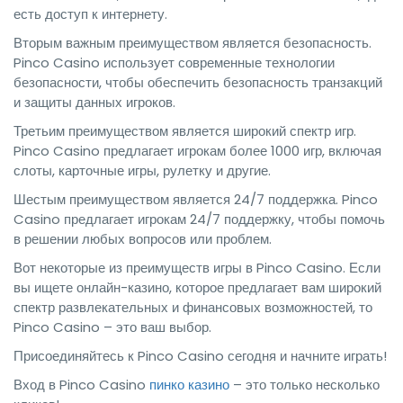
есть доступ к интернету.
Вторым важным преимуществом является безопасность.
Pinco Casino использует современные технологии
безопасности, чтобы обеспечить безопасность транзакций
и защиты данных игроков.
Третьим преимуществом является широкий спектр игр.
Pinco Casino предлагает игрокам более 1000 игр, включая
слоты, карточные игры, рулетку и другие.
Шестым преимуществом является 24/7 поддержка. Pinco
Casino предлагает игрокам 24/7 поддержку, чтобы помочь
в решении любых вопросов или проблем.
Вот некоторые из преимуществ игры в Pinco Casino. Если
вы ищете онлайн-казино, которое предлагает вам широкий
спектр развлекательных и финансовых возможностей, то
Pinco Casino – это ваш выбор.
Присоединяйтесь к Pinco Casino сегодня и начните играть!
Вход в Pinco Casino
пинко казино
– это только несколько