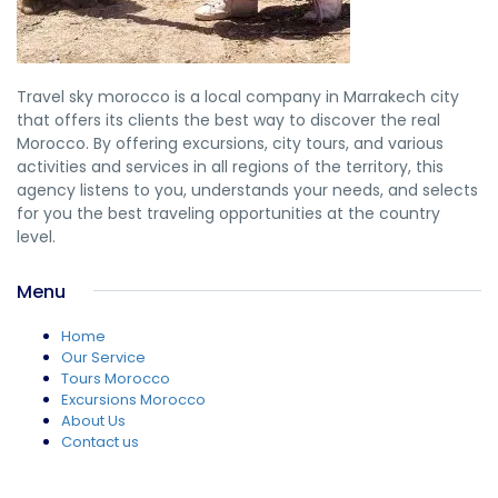
Travel sky morocco is a local company in Marrakech city
that offers its clients the best way to discover the real
Morocco. By offering excursions, city tours, and various
activities and services in all regions of the territory, this
agency listens to you, understands your needs, and selects
for you the best traveling opportunities at the country
level.
Menu
Home
Our Service
Tours Morocco
Excursions Morocco
About Us
Contact us