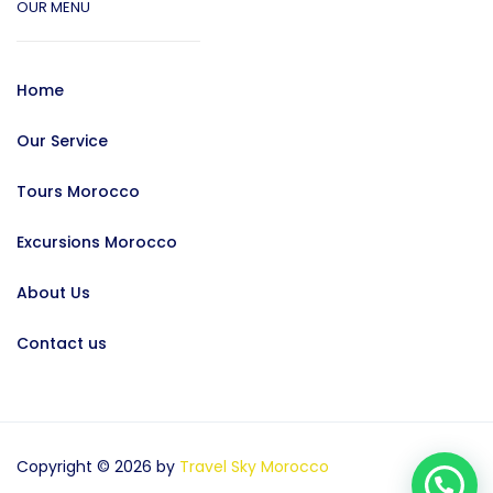
OUR MENU
Home
Our Service
Tours Morocco
Excursions Morocco
About Us
Contact us
Copyright © 2026 by
Travel Sky Morocco