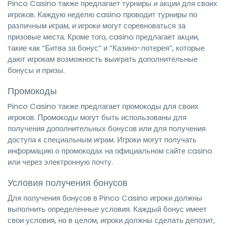
Pinco Casino также предлагает турниры и акции для своих
игроков. Каждую неделю casino проводит турниры по
различным играм, и игроки могут соревноваться за
призовые места. Кроме того, casino предлагает акции,
такие как “Битва за бонус” и “Казино-лотерея”, которые
дают игрокам возможность выиграть дополнительные
бонусы и призы.
Промокоды
Pinco Casino также предлагает промокоды для своих
игроков. Промокоды могут быть использованы для
получения дополнительных бонусов или для получения
доступа к специальным играм. Игроки могут получать
информацию о промокодах на официальном сайте casino
или через электронную почту.
Условия получения бонусов
Для получения бонусов в Pinco Casino игроки должны
выполнить определенные условия. Каждый бонус имеет
свои условия, но в целом, игроки должны сделать депозит,