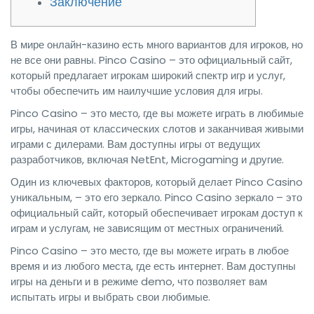
Заключение
В мире онлайн-казино есть много вариантов для игроков, но
не все они равны. Pinco Casino – это официальный сайт,
который предлагает игрокам широкий спектр игр и услуг,
чтобы обеспечить им наилучшие условия для игры.
Pinco Casino – это место, где вы можете играть в любимые
игры, начиная от классических слотов и заканчивая живыми
играми с дилерами. Вам доступны игры от ведущих
разработчиков, включая NetEnt, Microgaming и другие.
Один из ключевых факторов, который делает Pinco Casino
уникальным, – это его зеркало. Pinco Casino зеркало – это
официальный сайт, который обеспечивает игрокам доступ к
играм и услугам, не зависящим от местных ограничений.
Pinco Casino – это место, где вы можете играть в любое
время и из любого места, где есть интернет. Вам доступны
игры на деньги и в режиме demo, что позволяет вам
испытать игры и выбрать свои любимые.