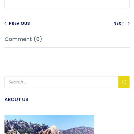
PREVIOUS
NEXT
Comment (0)
ABOUT US