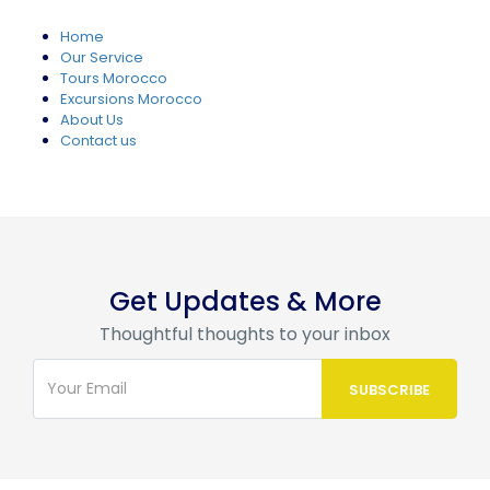
Home
Our Service
Tours Morocco
Excursions Morocco
About Us
Contact us
Get Updates & More
Thoughtful thoughts to your inbox