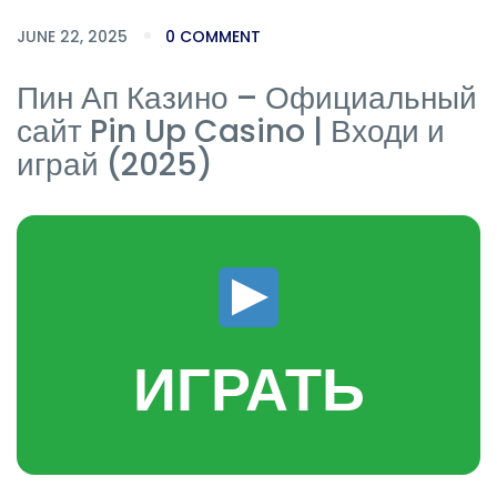
JUNE 22, 2025
0 COMMENT
Пин Ап Казино – Официальный
сайт Pin Up Casino | Входи и
играй (2025)
ИГРАТЬ