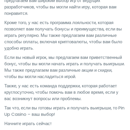
предлагаем вам широкий выбор игр от ведущих
разработчиков, чтобы вы могли найти игру, которая вам
понравится.
Кроме того, у нас есть программа лояльности, которая
позволяет вам получать бонусы и преимущества, если вы
играть регулярно. Мы также предлагаем вам различные
способы оплаты, включая криптовалюты, чтобы вам было
удобно играть.
Если вы новый игрок, мы предлагаем вам приветственный
бонус, чтобы вы могли начать играть и получать выигрыши.
Мы также предлагаем вам различные акции и скидки,
чтобы вы могли насладиться игрой.
Также, у нас есть команда поддержки, которая работает
круглосуточно, чтобы помочь вам в любое время, если у
вас возникнут вопросы или проблемы.
Так что, если вы готовы играть и получать выигрыши, то Pin
Up Casino – ваш выбор!
Начните играть сейчас!