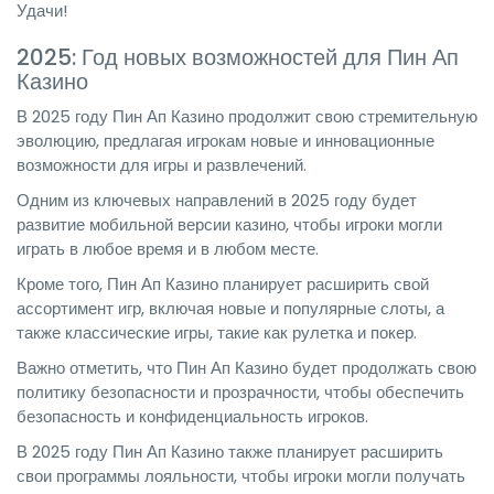
Удачи!
2025: Год новых возможностей для Пин Ап
Казино
В 2025 году Пин Ап Казино продолжит свою стремительную
эволюцию, предлагая игрокам новые и инновационные
возможности для игры и развлечений.
Одним из ключевых направлений в 2025 году будет
развитие мобильной версии казино, чтобы игроки могли
играть в любое время и в любом месте.
Кроме того, Пин Ап Казино планирует расширить свой
ассортимент игр, включая новые и популярные слоты, а
также классические игры, такие как рулетка и покер.
Важно отметить, что Пин Ап Казино будет продолжать свою
политику безопасности и прозрачности, чтобы обеспечить
безопасность и конфиденциальность игроков.
В 2025 году Пин Ап Казино также планирует расширить
свои программы лояльности, чтобы игроки могли получать