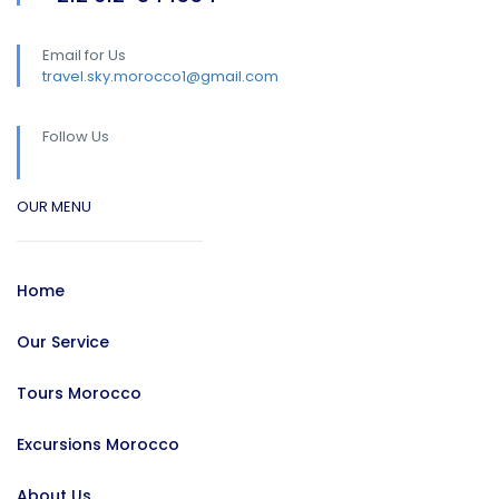
Email for Us
travel.sky.morocco1@gmail.com
Follow Us
OUR MENU
Home
Our Service
Tours Morocco
Excursions Morocco
About Us