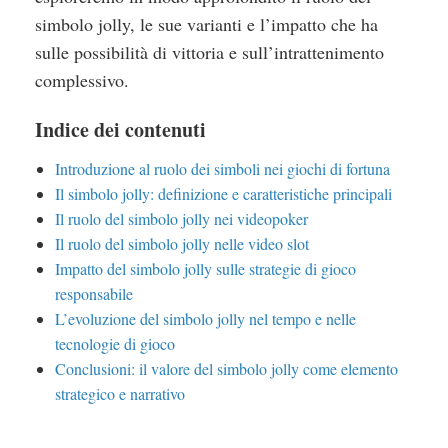
simbolo jolly, le sue varianti e l’impatto che ha
sulle possibilità di vittoria e sull’intrattenimento
complessivo.
Indice dei contenuti
Introduzione al ruolo dei simboli nei giochi di fortuna
Il simbolo jolly: definizione e caratteristiche principali
Il ruolo del simbolo jolly nei videopoker
Il ruolo del simbolo jolly nelle video slot
Impatto del simbolo jolly sulle strategie di gioco
responsabile
L’evoluzione del simbolo jolly nel tempo e nelle
tecnologie di gioco
Conclusioni: il valore del simbolo jolly come elemento
strategico e narrativo