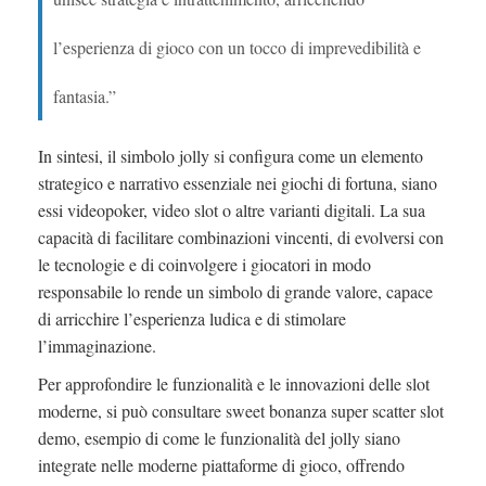
l’esperienza di gioco con un tocco di imprevedibilità e
fantasia.”
In sintesi, il simbolo jolly si configura come un elemento
strategico e narrativo essenziale nei giochi di fortuna, siano
essi videopoker, video slot o altre varianti digitali. La sua
capacità di facilitare combinazioni vincenti, di evolversi con
le tecnologie e di coinvolgere i giocatori in modo
responsabile lo rende un simbolo di grande valore, capace
di arricchire l’esperienza ludica e di stimolare
l’immaginazione.
Per approfondire le funzionalità e le innovazioni delle slot
moderne, si può consultare sweet bonanza super scatter slot
demo, esempio di come le funzionalità del jolly siano
integrate nelle moderne piattaforme di gioco, offrendo