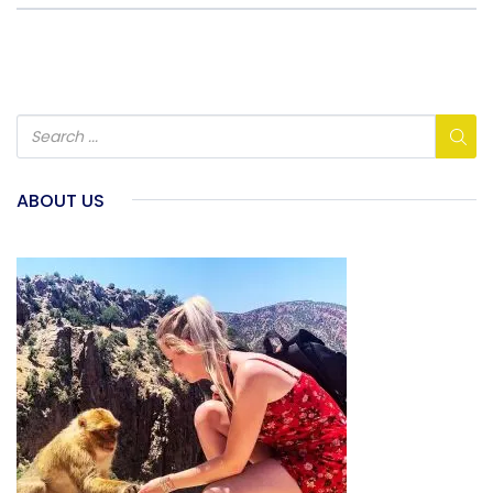
ABOUT US