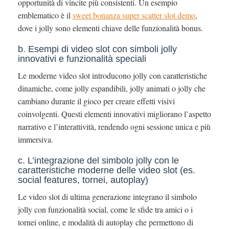
opportunità di vincite più consistenti. Un esempio
emblematico è il
sweet bonanza super scatter slot demo
,
dove i jolly sono elementi chiave delle funzionalità bonus.
b. Esempi di video slot con simboli jolly
innovativi e funzionalità speciali
Le moderne video slot introducono jolly con caratteristiche
dinamiche, come jolly espandibili, jolly animati o jolly che
cambiano durante il gioco per creare effetti visivi
coinvolgenti. Questi elementi innovativi migliorano l’aspetto
narrativo e l’interattività, rendendo ogni sessione unica e più
immersiva.
c. L’integrazione del simbolo jolly con le
caratteristiche moderne delle video slot (es.
social features, tornei, autoplay)
Le video slot di ultima generazione integrano il simbolo
jolly con funzionalità social, come le sfide tra amici o i
tornei online, e modalità di autoplay che permettono di