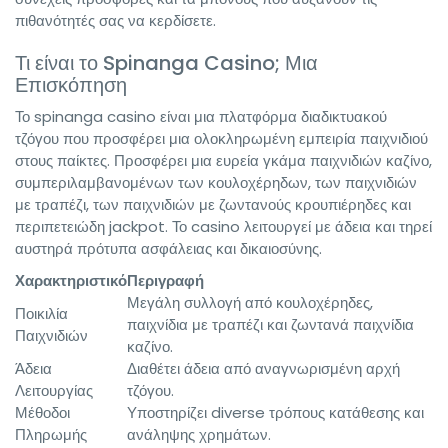
πιθανότητές σας να κερδίσετε.
Τι είναι το Spinanga Casino; Μια
Επισκόπηση
Το spinanga casino είναι μια πλατφόρμα διαδικτυακού
τζόγου που προσφέρει μια ολοκληρωμένη εμπειρία παιχνιδιού
στους παίκτες. Προσφέρει μια ευρεία γκάμα παιχνιδιών καζίνο,
συμπεριλαμβανομένων των κουλοχέρηδων, των παιχνιδιών
με τραπέζι, των παιχνιδιών με ζωντανούς κρουπιέρηδες και
περιπετειώδη jackpot. Το casino λειτουργεί με άδεια και τηρεί
αυστηρά πρότυπα ασφάλειας και δικαιοσύνης.
Χαρακτηριστικό
Περιγραφή
Μεγάλη συλλογή από κουλοχέρηδες,
Ποικιλία
παιχνίδια με τραπέζι και ζωντανά παιχνίδια
Παιχνιδιών
καζίνο.
Άδεια
Διαθέτει άδεια από αναγνωρισμένη αρχή
Λειτουργίας
τζόγου.
Μέθοδοι
Υποστηρίζει diverse τρόπους κατάθεσης και
Πληρωμής
ανάληψης χρημάτων.