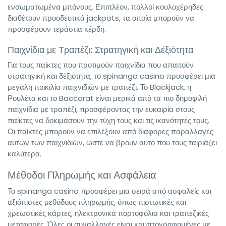
ενσωματωμένα μπόνους. Επιπλέον, πολλοί κουλοχέρηδες
διαθέτουν προοδευτικά jackpots, τα οποία μπορούν να
προσφέρουν τεράστια κέρδη.
Παιχνίδια με Τραπέζι: Στρατηγική και Δέξιότητα
Για τους παίκτες που προτιμούν παιχνίδια που απαιτούν
στρατηγική και δέξιότητα, το spinanga casino προσφέρει μια
μεγάλη ποικιλία παιχνιδιών με τραπέζι. Το Blackjack, η
Ρουλέτα και το Baccarat είναι μερικά από τα πιο δημοφιλή
παιχνίδια με τραπέζι, προσφέροντας την ευκαιρία στους
παίκτες να δοκιμάσουν την τύχη τους και τις ικανότητές τους.
Οι παίκτες μπορούν να επιλέξουν από διάφορες παραλλαγές
αυτών των παιχνιδιών, ώστε να βρουν αυτό που τους ταιριάζει
καλύτερα.
Μέθοδοι Πληρωμής και Ασφάλεια
Το spinanga casino προσφέρει μια σειρά από ασφαλείς και
αξιόπιστες μεθόδους πληρωμής, όπως πιστωτικές και
χρεωστικές κάρτες, ηλεκτρονικά πορτοφόλια και τραπεζικές
μεταφορές. Όλες οι συναλλαγές είναι κρυπτογραφημένες με