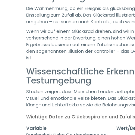
Die Wahrnehmung, ob ein Ereignis als glücksbrin
Einstellung zum Zufall ab. Das Glücksrad illustri
umgehen – sie suchen nach Kontrolle, auch wen
Wenn wir auf einem Glücksrad drehen, sind wir i
vorherrschend in der Erwartung, einen hohen We
Ergebnisse basieren auf einem Zufallsmechanismu
den sogenannten „Illusion der Kontrolle“ – das Ge
ist.
Wissenschaftliche Erkenn
Testumgebung
Studien zeigen, dass Menschen tendenziell optim
visuell und emotionale Reize bieten. Das Glücksr
Klang- und Lichteffekte sowie die Belohnungsvis
Wichtige Daten zu Glücksspiralen und Zufal
Variable
Wert/Be
Durchschnittliche Gewinnchance bei