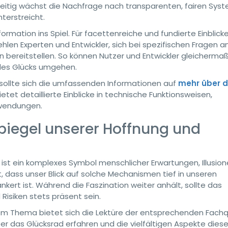
zeitig wächst die Nachfrage nach transparenten, fairen Sys
terstreicht.
mation ins Spiel. Für facettenreiche und fundierte Einblicke
en Experten und Entwickler, sich bei spezifischen Fragen a
 bereitstellen. So können Nutzer und Entwickler gleicherma
 des Glücks umgehen.
sollte sich die umfassenden Informationen auf
mehr über 
etet detaillierte Einblicke in technische Funktionsweisen,
nwendungen.
Spiegel unserer Hoffnung und
s ist ein komplexes Symbol menschlicher Erwartungen, Illusio
, dass unser Blick auf solche Mechanismen tief in unseren
ert ist. Während die Faszination weiter anhält, sollte das
Risiken stets präsent sein.
em Thema bietet sich die Lektüre der entsprechenden Fachq
r das Glücksrad erfahren und die vielfältigen Aspekte dies