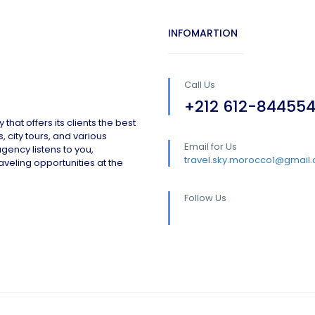
INFOMARTION
Call Us
+212 612-84455
hat offers its clients the best
 city tours, and various
Email for Us
 agency listens to you,
travel.sky.morocco1@gmail
aveling opportunities at the
Follow Us