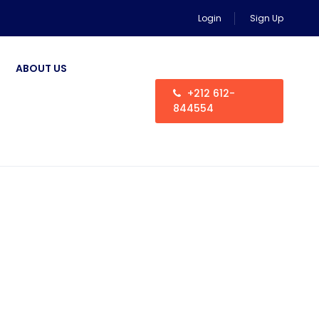
Login
Sign Up
ABOUT US
+212 612-
844554