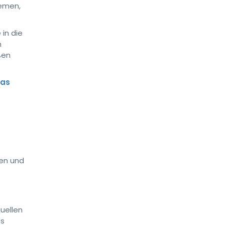
temen,
 in die
n
ßen
das
nen und
uellen
es