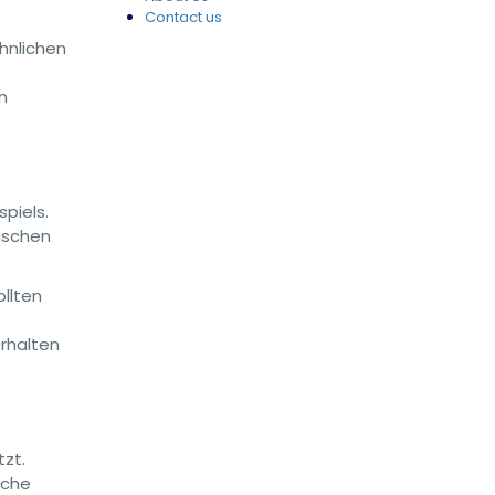
Contact us
hnlichen
n
piels.
wischen
llten
erhalten
tzt.
sche