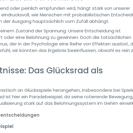
gend oder peinlich empfunden wird, hängt stark von unserer
ert eindrucksvoll, wie Menschen mit probabilistischen Entsche
n der Ausgang hauptsächlich vom Zufall abhängt.
n einem Zustand der Spannung: Unsere Entscheidung ist
rt oder eine Belohnung zu gewinnen. Doch die tatsächlichen
s, der in der Psychologie eine Reihe von Effekten auslöst, 
fühl, wir könnten das Ergebnis beeinflussen, obwohl es rein z
tnisse: Das Glücksrad als
istisch an Glücksspiele herangehen, insbesondere bei Spiele
ad ist hier ein Paradebeispiel, da seine rotierende Bewegung,
ualisierung stark auf das Belohnungssystem im Gehirn einwir
lsentscheidungen
ispiel