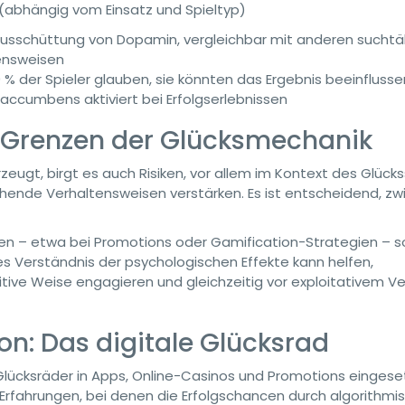
 (abhängig vom Einsatz und Spieltyp)
Ausschüttung von Dopamin, vergleichbar mit anderen suchtä
ensweisen
0 % der Spieler glauben, sie könnten das Ergebnis beeinflusse
accumbens aktiviert bei Erfolgserlebnissen
e Grenzen der Glücksmechanik
t, birgt es auch Risiken, vor allem im Kontext des Glückss
achende Verhaltensweisen verstärken. Es ist entscheidend, z
 – etwa bei Promotions oder Gamification-Strategien – so
es Verständnis der psychologischen Effekte kann helfen,
itive Weise engagieren und gleichzeitig vor exploitativem V
on: Das digitale Glücksrad
Glücksräder in Apps, Online-Casinos und Promotions eingese
Erfahrungen, bei denen die Erfolgschancen durch algorithmi