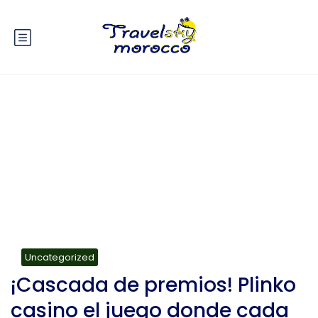
Blog
Uncategorized
¡Cascada de premios! Plinko
casino el juego donde cada