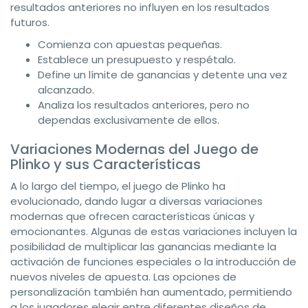
resultados anteriores no influyen en los resultados
futuros.
Comienza con apuestas pequeñas.
Establece un presupuesto y respétalo.
Define un límite de ganancias y detente una vez
alcanzado.
Analiza los resultados anteriores, pero no
dependas exclusivamente de ellos.
Variaciones Modernas del Juego de
Plinko y sus Características
A lo largo del tiempo, el juego de Plinko ha
evolucionado, dando lugar a diversas variaciones
modernas que ofrecen características únicas y
emocionantes. Algunas de estas variaciones incluyen la
posibilidad de multiplicar las ganancias mediante la
activación de funciones especiales o la introducción de
nuevos niveles de apuesta. Las opciones de
personalización también han aumentado, permitiendo
a los jugadores elegir entre diferentes diseños de