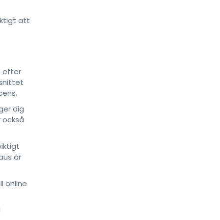
ktigt att
e efter
snittet
cens.
ger dig
r också
iktigt
aus är
l online
d