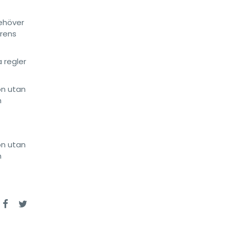
behöver
arens
a regler
on utan
h
on utan
h