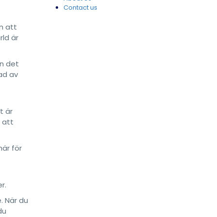
Contact us
n att
rld är
en det
ad av
t är
 att
här för
r.
. När du
du