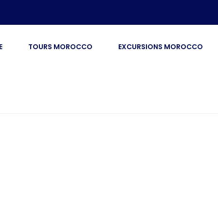
E
TOURS MOROCCO
EXCURSIONS MOROCCO