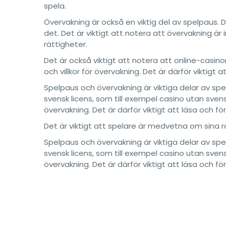
spela.
Övervakning är också en viktig del av spelpaus. 
det. Det är viktigt att notera att övervakning ä
rättigheter.
Det är också viktigt att notera att online-casinon
och villkor för övervakning. Det är därför viktigt 
Spelpaus och övervakning är viktiga delar av spel
svensk licens, som till exempel casino utan svensk 
övervakning. Det är därför viktigt att läsa och fö
Det är viktigt att spelare är medvetna om sina rä
Spelpaus och övervakning är viktiga delar av spel
svensk licens, som till exempel casino utan svensk 
övervakning. Det är därför viktigt att läsa och fö