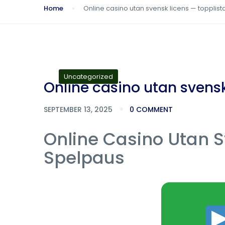
Home
Online casino utan svensk licens — topplist
Uncategorized
Online casino utan svensk
SEPTEMBER 13, 2025
0 COMMENT
Online Casino Utan S
Spelpaus