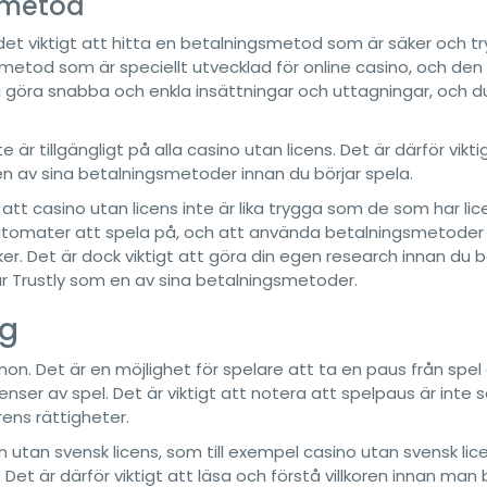
gsmetod
 det viktigt att hitta en betalningsmetod som är säker och tr
gsmetod som är speciellt utvecklad för online casino, och den
du göra snabba och enkla insättningar och uttagningar, och d
 är tillgängligt på alla casino utan licens. Det är därför vikti
en av sina betalningsmetoder innan du börjar spela.
tt casino utan licens inte är lika trygga som de som har lic
lautomater att spela på, och att använda betalningsmetode
ker. Det är dock viktigt att göra din egen research innan du b
ar Trustly som en av sina betalningsmetoder.
ng
inon. Det är en möjlighet för spelare att ta en paus från spel
nser av spel. Det är viktigt att notera att spelpaus är int
rens rättigheter.
n utan svensk licens, som till exempel casino utan svensk lic
s. Det är därför viktigt att läsa och förstå villkoren innan man 