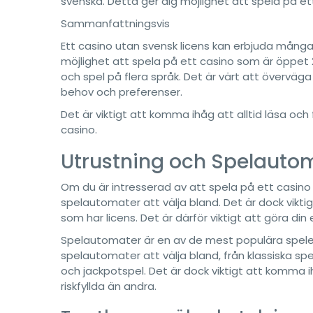
svenska. Detta ger dig möjlighet att spela på et
Sammanfattningsvis
Ett casino utan svensk licens kan erbjuda många f
möjlighet att spela på ett casino som är öppet 
och spel på flera språk. Det är värt att överväg
behov och preferenser.
Det är viktigt att komma ihåg att alltid läsa och 
casino.
Utrustning och Spelauto
Om du är intresserad av att spela på ett casino 
spelautomater att välja bland. Det är dock vikti
som har licens. Det är därför viktigt att göra din
Spelautomater är en av de mest populära spelen 
spelautomater att välja bland, från klassiska sp
och jackpotspel. Det är dock viktigt att komma ih
riskfyllda än andra.