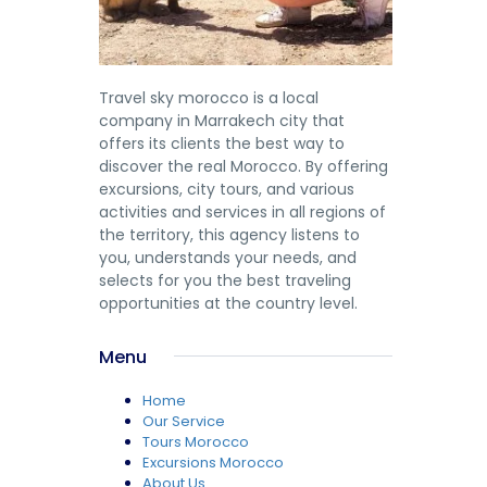
Travel sky morocco is a local
company in Marrakech city that
offers its clients the best way to
discover the real Morocco. By offering
excursions, city tours, and various
activities and services in all regions of
the territory, this agency listens to
you, understands your needs, and
selects for you the best traveling
opportunities at the country level.
Menu
Home
Our Service
Tours Morocco
Excursions Morocco
About Us