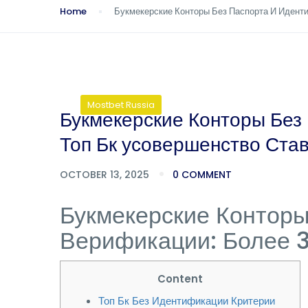
Home
Букмекерские Конторы Без Паспорта И Иденти
Mostbet Russia
Букмекерские Конторы Без
Топ Бк усовершенство Ста
OCTOBER 13, 2025
0 COMMENT
Букмекерские Конторы
Верификации: Более 3
Content
Топ Бк Без Идентификации Критерии