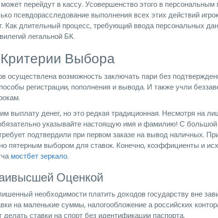
у может перейдут в кассу. Усовершенство этого в персональным
лько псевдорасследование выполнения всех этих действий игро
т. Как длительный процесс, требующий ввода персональных да
вилегий легальной БК.
 Критерии Выбора
в осуществлена возможность заключать пари без подтвержден
особы регистрации, пополнения и вывода. И также учли безза
рокам.
ним выплату денег, но это редкая традиционная. Несмотря на л
и обязательно указывайте настоящую имя и фамилию! С большой
требует подтвердили при первом заказе на вывод наличных. Пр
ьно пятерным выбором для ставок. Конечно, коэффициенты и ис
тча
мостбет зеркало
.
Наивысшей Оценкой
лишенный необходимости платить доходов государству вне зав
авки на маленькие суммы, налогообложение а российских контор
т делать ставки на спорт без идентификации паспорта.