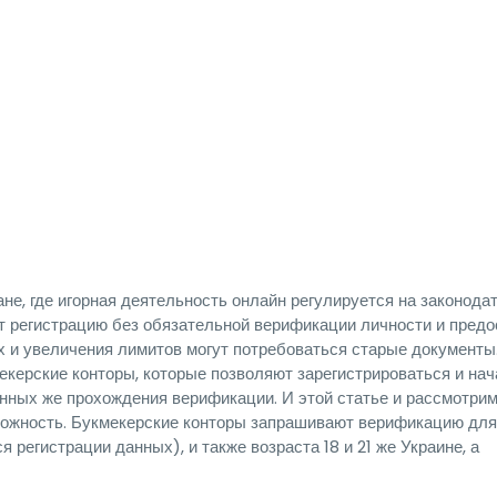
не, где игорная деятельность онлайн регулируется на законода
ют регистрацию без обязательной верификации личности и пред
 и увеличения лимитов могут потребоваться старые документы
екерские конторы, которые позволяют зарегистрироваться и нач
нных же прохождения верификации. И этой статье и рассмотри
зможность. Букмекерские конторы запрашивают верификацию для
регистрации данных), и также возраста 18 и 21 же Украине, а