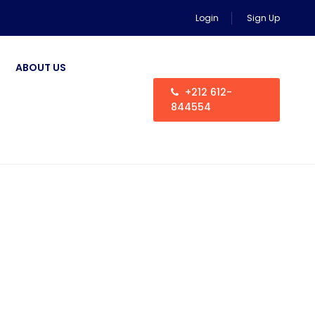
Login
Sign Up
ABOUT US
+212 612-
844554