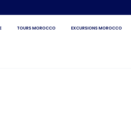
E
TOURS MOROCCO
EXCURSIONS MOROCCO