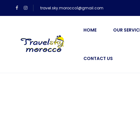
travel.sky.morocco1@gmail.com
HOME
OUR SERVIC
CONTACT US
Blog