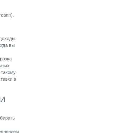
тсапп).
 доходы.
огда вы
орозка
льных
 такому
тавки в
 И
ыбирать
олнением