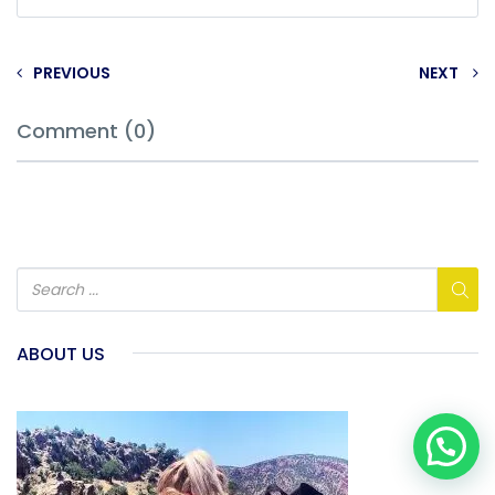
PREVIOUS
NEXT
Comment (0)
ABOUT US