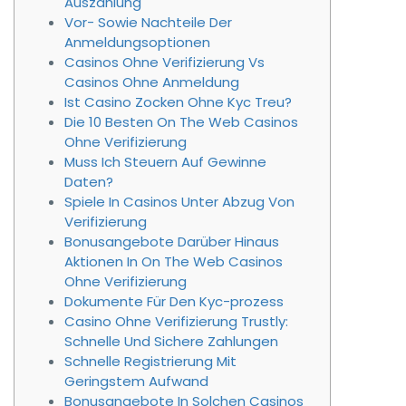
Auszahlung
Vor- Sowie Nachteile Der
Anmeldungsoptionen
Casinos Ohne Verifizierung Vs
Casinos Ohne Anmeldung
Ist Casino Zocken Ohne Kyc Treu?
Die 10 Besten On The Web Casinos
Ohne Verifizierung
Muss Ich Steuern Auf Gewinne
Daten?
Spiele In Casinos Unter Abzug Von
Verifizierung
Bonusangebote Darüber Hinaus
Aktionen In On The Web Casinos
Ohne Verifizierung
Dokumente Für Den Kyc-prozess
Casino Ohne Verifizierung Trustly:
Schnelle Und Sichere Zahlungen
Schnelle Registrierung Mit
Geringstem Aufwand
Bonusangebote In Solchen Casinos