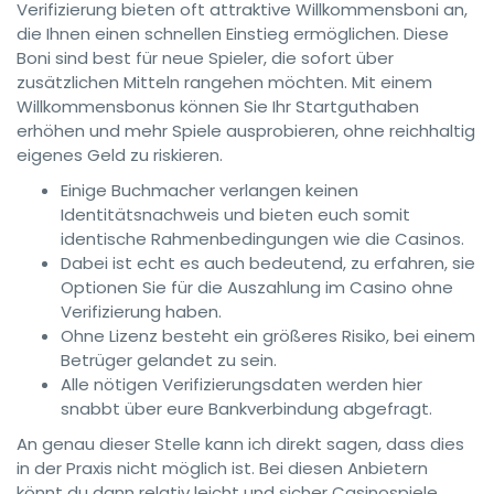
Verifizierung bieten oft attraktive Willkommensboni an,
die Ihnen einen schnellen Einstieg ermöglichen. Diese
Boni sind best für neue Spieler, die sofort über
zusätzlichen Mitteln rangehen möchten. Mit einem
Willkommensbonus können Sie Ihr Startguthaben
erhöhen und mehr Spiele ausprobieren, ohne reichhaltig
eigenes Geld zu riskieren.
Einige Buchmacher verlangen keinen
Identitätsnachweis und bieten euch somit
identische Rahmenbedingungen wie die Casinos.
Dabei ist echt es auch bedeutend, zu erfahren, sie
Optionen Sie für die Auszahlung im Casino ohne
Verifizierung haben.
Ohne Lizenz besteht ein größeres Risiko, bei einem
Betrüger gelandet zu sein.
Alle nötigen Verifizierungsdaten werden hier
snabbt über eure Bankverbindung abgefragt.
An genau dieser Stelle kann ich direkt sagen, dass dies
in der Praxis nicht möglich ist. Bei diesen Anbietern
könnt du dann relativ leicht und sicher Casinospiele