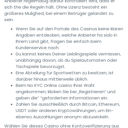
Anbieter regelmäßig darauf kontrolliert wird, dass er
sich the die Regeln hält. Ohne Lizenz besteht ein
größeres Mulighed, bei einem Betrüger gelandet zu
sein.
Wenn Sie auf den Portale des Casinos keine klaren
Angaben entdecken, welche Anbieter ha sido in
Ihrem Land gibt, fragen Sie einfach beim
Kundenservice nach.
Du kannst keines Deiner Lieblingsspiele vermissen,
unabhängig davon, ob du Spielautomaten oder
Tischspiele bevorzugst.
Eine Abteilung für Sportwetten zu besitzen, ist
darüber hinaus mittlerweile üblich.
Beim No KYC Online casino Ihrer Wahl
angekommen, klicken Sie bei „Registrieren“ und
geben die” “geforderten Informationen ein.
Zahlen Sie ausschließlich durch Bitcoin, Ethereum,
USDT oder anderen Kryptowährungen, um Ein-
ebenso Auszahlungen anonym abzuwickeln.
Wählen Sie dieses Casino ohne Kontoverifizierung aus