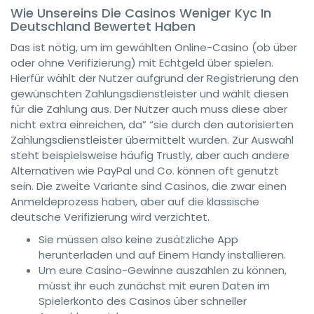
Wie Unsereins Die Casinos Weniger Kyc In
Deutschland Bewertet Haben
Das ist nötig, um im gewählten Online-Casino (ob über
oder ohne Verifizierung) mit Echtgeld über spielen.
Hierfür wählt der Nutzer aufgrund der Registrierung den
gewünschten Zahlungsdienstleister und wählt diesen
für die Zahlung aus. Der Nutzer auch muss diese aber
nicht extra einreichen, da” “sie durch den autorisierten
Zahlungsdienstleister übermittelt wurden. Zur Auswahl
steht beispielsweise häufig Trustly, aber auch andere
Alternativen wie PayPal und Co. können oft genutzt
sein. Die zweite Variante sind Casinos, die zwar einen
Anmeldeprozess haben, aber auf die klassische
deutsche Verifizierung wird verzichtet.
Sie müssen also keine zusätzliche App
herunterladen und auf Einem Handy installieren.
Um eure Casino-Gewinne auszahlen zu können,
müsst ihr euch zunächst mit euren Daten im
Spielerkonto des Casinos über schneller