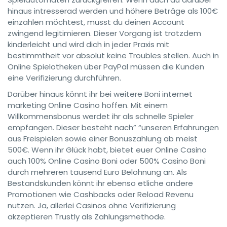
hinaus intresserad werden und höhere Beträge als 100€
einzahlen möchtest, musst du deinen Account
zwingend legitimieren. Dieser Vorgang ist trotzdem
kinderleicht und wird dich in jeder Praxis mit
bestimmtheit vor absolut keine Troubles stellen. Auch in
Online Spielotheken über PayPal müssen die Kunden
eine Verifizierung durchführen.
Darüber hinaus könnt ihr bei weitere Boni internet
marketing Online Casino hoffen. Mit einem
Willkommensbonus werdet ihr als schnelle Spieler
empfangen. Dieser besteht nach” “unseren Erfahrungen
aus Freispielen sowie einer Bonuszahlung ab meist
500€. Wenn ihr Glück habt, bietet euer Online Casino
auch 100% Online Casino Boni oder 500% Casino Boni
durch mehreren tausend Euro Belohnung an. Als
Bestandskunden könnt ihr ebenso etliche andere
Promotionen wie Cashbacks oder Reload Revenu
nutzen. Ja, allerlei Casinos ohne Verifizierung
akzeptieren Trustly als Zahlungsmethode.