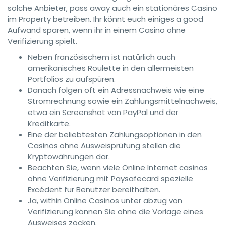
solche Anbieter, pass away auch ein stationäres Casino
im Property betreiben. Ihr könnt euch einiges a good
Aufwand sparen, wenn ihr in einem Casino ohne
Verifizierung spielt.
Neben französischem ist natürlich auch
amerikanisches Roulette in den allermeisten
Portfolios zu aufspüren.
Danach folgen oft ein Adressnachweis wie eine
Stromrechnung sowie ein Zahlungsmittelnachweis,
etwa ein Screenshot von PayPal und der
Kreditkarte.
Eine der beliebtesten Zahlungsoptionen in den
Casinos ohne Ausweisprüfung stellen die
Kryptowährungen dar.
Beachten Sie, wenn viele Online Internet casinos
ohne Verifizierung mit Paysafecard spezielle
Excédent für Benutzer bereithalten.
Ja, within Online Casinos unter abzug von
Verifizierung können Sie ohne die Vorlage eines
Ausweises zocken.