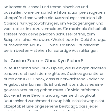
So kannst du schnell und fremd einzahlen und
auszahlen, ohne persönliche Information preiszugeben.
Überprüfe diese woche die Auszahlungsrichtlinien kklk
Casinos für Kryptowährungen, um Verzögerungen und
versteckte Limits zu vermeiden. Für maximale Sicherheit
solltest man deine privaten Schlüssel offline, zum
Beispiel in einer Hardware-Wallet oder im Cold Storage,
aufbewahren. No-KYC-Online-Casinos – zumindest
perish besten – stehen für sofortige Auszahlungen.
Ist Casino Zocken Ohne Kyc Sicher?
In Deutschland sind Glücksspiele, wie in einigen anderen
Ländern, erst nach dem eighteen. Casinos garantieren
durch den KYC-Check, dass nur erwachsene Zocker ihr
Angebot sinn können. Es ist unbestritten, dass es eine
gewisse Steuerung geben muss. Für viele erfahrene
Zocker ist eine Bevormundung, wie sie throughout
Deutschland zunehmend Einzug hält, schlichtweg nicht
akzeptabel. Eine angesehene bestätigt, dass jeder