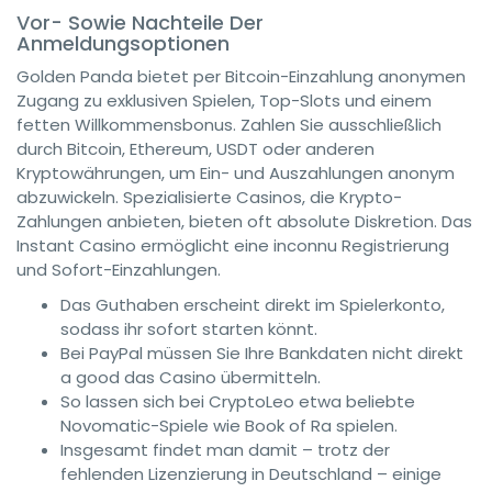
Vor- Sowie Nachteile Der
Anmeldungsoptionen
Golden Panda bietet per Bitcoin-Einzahlung anonymen
Zugang zu exklusiven Spielen, Top-Slots und einem
fetten Willkommensbonus. Zahlen Sie ausschließlich
durch Bitcoin, Ethereum, USDT oder anderen
Kryptowährungen, um Ein- und Auszahlungen anonym
abzuwickeln. Spezialisierte Casinos, die Krypto-
Zahlungen anbieten, bieten oft absolute Diskretion. Das
Instant Casino ermöglicht eine inconnu Registrierung
und Sofort-Einzahlungen.
Das Guthaben erscheint direkt im Spielerkonto,
sodass ihr sofort starten könnt.
Bei PayPal müssen Sie Ihre Bankdaten nicht direkt
a good das Casino übermitteln.
So lassen sich bei CryptoLeo etwa beliebte
Novomatic-Spiele wie Book of Ra spielen.
Insgesamt findet man damit – trotz der
fehlenden Lizenzierung in Deutschland – einige