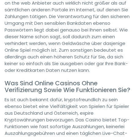
on the web Anbieter auch wirklich nicht größer als auf
sämtlichen anderen Portale im Internet, auf denen Sie
Zahlungen tätigen. Die Verantwortung für den sicheren
Umgang mit Den sensiblen Bankdaten ebenso
Passwörtern liegt dabei genauso bei Ihnen selbst. Wie
dieser Name schon sagt, soll dadurch zum einen
verhindert werden, wenn Geldwäsche über dasjenige
Online Spiel möglich ist. Zum sonstigen bedeutet es
allerdings auch einen höheren Schutz für Sie, da sich
keiner so einfach als Sie ausgeben oder gar Ihre Bank-
oder Kreditkarten Daten nutzen kann.
Was Sind Online Casinos Ohne
Verifizierung Sowie Wie Funktionieren Sie?
Es ist auch bekannt dafür, kryptofreundlich zu sein
ebenso bietet eine Vielfältigkeit von Spielen für Spieler
aus Deutschland und Österreich, expire
Kryptowährungen bevorzugen. Das Casino bietet Top-
Funktionen wie fast sofortige Auszahlungen, keinerlei
Auszahlungsgebühren und einen täglichen Live-Chat-