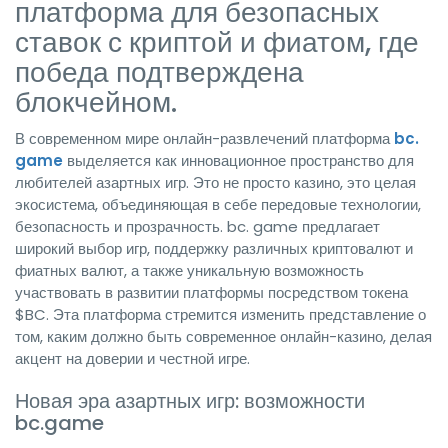
платформа для безопасных
ставок с криптой и фиатом, где
победа подтверждена
блокчейном.
В современном мире онлайн-развлечений платформа
bc.
game
выделяется как инновационное пространство для
любителей азартных игр. Это не просто казино, это целая
экосистема, объединяющая в себе передовые технологии,
безопасность и прозрачность. bc. game предлагает
широкий выбор игр, поддержку различных криптовалют и
фиатных валют, а также уникальную возможность
участвовать в развитии платформы посредством токена
$BC. Эта платформа стремится изменить представление о
том, каким должно быть современное онлайн-казино, делая
акцент на доверии и честной игре.
Новая эра азартных игр: возможности
bc.game