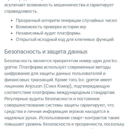
исключает возможность мошенничества и гарантирует
справедливость.
Прозрачный алгоритм генерации случайных чисел.
Возможность проверки истории игр.
Независимый аудит платформы.
Открытый исходный код для ключевых функций.
Безопасность и защита данных
Безопасность является приоритетом номер один для bc.
game. Платформа использует современные методы
шифрования для защиты данных пользователей и
финансовых транзакций. Кроме того, bc. game имеет
лицензию Anjouan (Союз Комор), подтверждающую
соответствие платформы международным стандартам.
Регулярные аудиты безопасности и постоянное
совершенствование системы защиты гарантируют, что
средства и личная информация игроков находятся в
надежных руках. Использование смарт-контрактов также
повышает уровень безопасности и прозрачности, поскольку