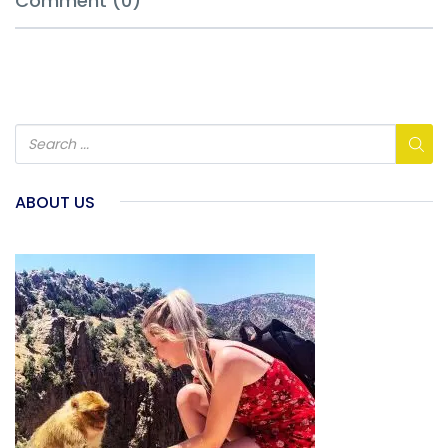
Comment (0)
ABOUT US