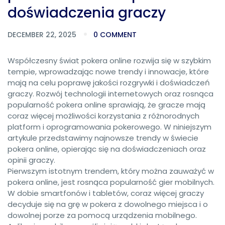
doświadczenia graczy
DECEMBER 22, 2025
0 COMMENT
Współczesny świat pokera online rozwija się w szybkim
tempie, wprowadzając nowe trendy i innowacje, które
mają na celu poprawę jakości rozgrywki i doświadczeń
graczy. Rozwój technologii internetowych oraz rosnąca
popularność pokera online sprawiają, że gracze mają
coraz więcej możliwości korzystania z różnorodnych
platform i oprogramowania pokerowego. W niniejszym
artykule przedstawimy najnowsze trendy w świecie
pokera online, opierając się na doświadczeniach oraz
opinii graczy.
Pierwszym istotnym trendem, który można zauważyć w
pokera online, jest rosnąca popularność gier mobilnych.
W dobie smartfonów i tabletów, coraz więcej graczy
decyduje się na grę w pokera z dowolnego miejsca i o
dowolnej porze za pomocą urządzenia mobilnego.