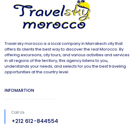
Travel sky morocco is a local company in Marrakech city that
offers its clients the best way to discover the real Morocco. By
offering excursions, city tours, and various activities and services
in all regions of the territory, this agency listens to you,
understands your needs, and selects for you the best traveling
opportunities at the country level.
INFOMARTION
Call Us
+212 612-844554