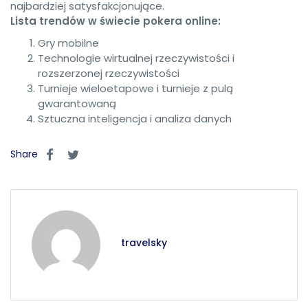
najbardziej satysfakcjonujące.
Lista trendów w świecie pokera online:
Gry mobilne
Technologie wirtualnej rzeczywistości i
rozszerzonej rzeczywistości
Turnieje wieloetapowe i turnieje z pulą
gwarantowaną
Sztuczna inteligencja i analiza danych
Share
travelsky