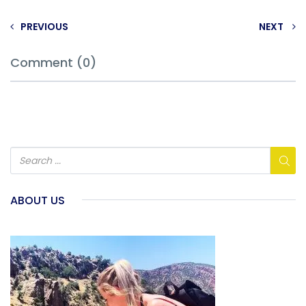
PREVIOUS
NEXT
Comment (0)
ABOUT US