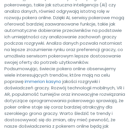
pokerowego, takie jak sztuczna inteligencja (AI) czy
analiza danych, również odgrywają istotną rolę w
rozwoju pokera online. Dzięki AI, serwisy pokerowe mogą
oferować bardziej zaawansowane funkcje, takie jak
automatyczne dobieranie przeciwników na podstawie
ich umiejętności czy analizowanie zachowań graczy
podczas rozgrywki. Analiza danych pozwala natomiast
na lepsze zrozumienie rynku oraz preferencji graczy, co
umożliwia serwisom pokerowym lepsze dostosowanie
swojej oferty do potrzeb użytkowników.
Podsumowując, świecie pokera online obserwujemy
wiele interesujących trendów, które mają na celu
poprawę
immerion kasyno
jakości rozgrywki i
doświadczeń graczy. Rozwój technologii mobilnych, VR i
AR, popularność turniejów oraz innowacyjne rozwiązania
dotyczące oprogramowania pokerowego sprawiają, że
poker online staje się coraz bardziej atrakcyjny dla
szerokiego grona graczy. Warto śledzić te trendy i
dostosowywać się do zmian, aby mieć pewność, że
nasze doświadczenia z pokerem online będą jak