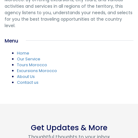
activities and services in all regions of the territory, this
agency listens to you, understands your needs, and selects
for you the best traveling opportunities at the country
level.
Menu
Home
Our Service
Tours Morocco
Excursions Morocco
About Us
Contact us
Get Updates & More
Thoughtful thoughts to your inbox