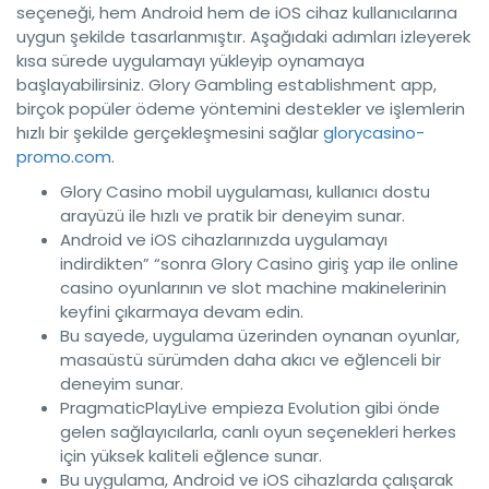
seçeneği, hem Android hem de iOS cihaz kullanıcılarına
uygun şekilde tasarlanmıştır. Aşağıdaki adımları izleyerek
kısa sürede uygulamayı yükleyip oynamaya
başlayabilirsiniz. Glory Gambling establishment app,
birçok popüler ödeme yöntemini destekler ve işlemlerin
hızlı bir şekilde gerçekleşmesini sağlar
glorycasino-
promo.com
.
Glory Casino mobil uygulaması, kullanıcı dostu
arayüzü ile hızlı ve pratik bir deneyim sunar.
Android ve iOS cihazlarınızda uygulamayı
indirdikten” “sonra Glory Casino giriş yap ile online
casino oyunlarının ve slot machine makinelerinin
keyfini çıkarmaya devam edin.
Bu sayede, uygulama üzerinden oynanan oyunlar,
masaüstü sürümden daha akıcı ve eğlenceli bir
deneyim sunar.
PragmaticPlayLive empieza Evolution gibi önde
gelen sağlayıcılarla, canlı oyun seçenekleri herkes
için yüksek kaliteli eğlence sunar.
Bu uygulama, Android ve iOS cihazlarda çalışarak