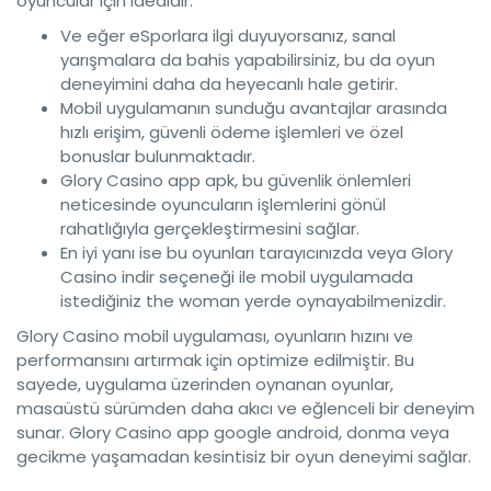
oyuncular için idealdir.
Ve eğer eSporlara ilgi duyuyorsanız, sanal
yarışmalara da bahis yapabilirsiniz, bu da oyun
deneyimini daha da heyecanlı hale getirir.
Mobil uygulamanın sunduğu avantajlar arasında
hızlı erişim, güvenli ödeme işlemleri ve özel
bonuslar bulunmaktadır.
Glory Casino app apk, bu güvenlik önlemleri
neticesinde oyuncuların işlemlerini gönül
rahatlığıyla gerçekleştirmesini sağlar.
En iyi yanı ise bu oyunları tarayıcınızda veya Glory
Casino indir seçeneği ile mobil uygulamada
istediğiniz the woman yerde oynayabilmenizdir.
Glory Casino mobil uygulaması, oyunların hızını ve
performansını artırmak için optimize edilmiştir. Bu
sayede, uygulama üzerinden oynanan oyunlar,
masaüstü sürümden daha akıcı ve eğlenceli bir deneyim
sunar. Glory Casino app google android, donma veya
gecikme yaşamadan kesintisiz bir oyun deneyimi sağlar.