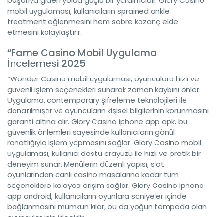
başarıya giden yolda güçlü bir yardımcıdır. Glory Casino
mobil uygulaması, kullanıcıların sprained ankle
treatment eğlenmesini hem sobre kazanç elde
etmesini kolaylaştırır.
“Fame Casino Mobil Uygulama
İncelemesi 2025
“Wonder Casino mobil uygulaması, oyunculara hızlı ve
güvenli işlem seçenekleri sunarak zaman kaybını önler.
Uygulama, contemporary şifreleme teknolojileri ile
donatılmıştır ve oyuncuların kişisel bilgilerinin korunmasını
garanti altına alır. Glory Casino iphone app apk, bu
güvenlik önlemleri sayesinde kullanıcıların gönül
rahatlığıyla işlem yapmasını sağlar. Glory Casino mobil
uygulaması, kullanıcı dostu arayüzü ile hızlı ve pratik bir
deneyim sunar. Menülerin düzenli yapısı, slot
oyunlarından canlı casino masalarına kadar tüm
seçeneklere kolayca erişim sağlar. Glory Casino iphone
app android, kullanıcıların oyunlara saniyeler içinde
bağlanmasını mümkün kılar, bu da yoğun tempoda olan