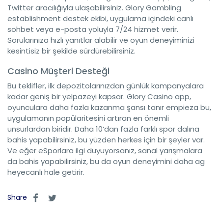
Twitter aracılığıyla ulaşabilirsiniz. Glory Gambling
establishment destek ekibi, uygulama içindeki canlı
sohbet veya e-posta yoluyla 7/24 hizmet verir.
Sorularınıza hızlı yanıtlar alabilir ve oyun deneyiminizi
kesintisiz bir şekilde sürdürebilirsiniz.
Casino Müşteri Desteği
Bu teklifler, ilk depozitolarınızdan günlük kampanyalara
kadar geniş bir yelpazeyi kapsar. Glory Casino app,
oyunculara daha fazla kazanma şansı tanır empieza bu,
uygulamanın popülaritesini artıran en önemli
unsurlardan biridir. Daha 10’dan fazla farklı spor dalına
bahis yapabilirsiniz, bu yüzden herkes için bir şeyler var.
Ve eğer eSporlara ilgi duyuyorsanız, sanal yarışmalara
da bahis yapabilirsiniz, bu da oyun deneyimini daha ag
heyecanlı hale getirir.
Share