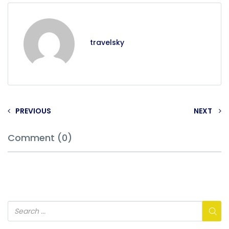
travelsky
PREVIOUS
NEXT
Comment (0)