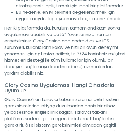
stratejilerinizi geliştirmek için ideal bir platformdur.
Bu nedenle, en iyi teklifleri değerlendirmek için
uygulamayı indirip oynamaya başlamanız önerilir.
Her iki platformda da, kurulum tamamlandıktan sonra
uygulamayı açabilir ve gaté” “oyunlarınıza hemen
erişebilirsiniz. Glory Casino app android os ve iOS
sürümleri, kullanıcıların kolay ve hızlı bir oyun deneyimi
yaşaması için optimize edilmiştir. 7/24 kesintisiz müşteri
hizmetleri desteği ile tüm kullanıcılar için olumlu bir
deneyim sağlamaya kendini adamış uzmanlardan
yardım alabilirsiniz.
Glory Casino Uygulaması Hangi Cihazlarla
Uyumlu?
Glory Casino’nun tarayıcı tabanlı sürümü, belirli sistem
gereksinimlerine ihtiyaç duyulmadan geniş bir cihaz
yelpazesinde erişilebilirlik sağlar. Tarayıcı tabanlı
platform sadece gedrungen bir internet bağlantısı
gerektirir, özel sistem gereksinimleri olmadan çeşitli