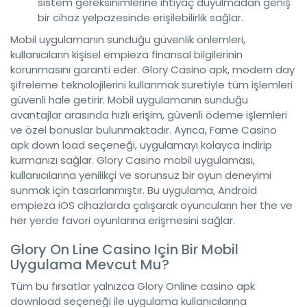
sistem gereksinimlerine ihtiyaç duyulmadan geniş
bir cihaz yelpazesinde erişilebilirlik sağlar.
Mobil uygulamanın sunduğu güvenlik önlemleri,
kullanıcıların kişisel empieza finansal bilgilerinin
korunmasını garanti eder. Glory Casino apk, modern day
şifreleme teknolojilerini kullanmak suretiyle tüm işlemleri
güvenli hale getirir. Mobil uygulamanın sunduğu
avantajlar arasında hızlı erişim, güvenli ödeme işlemleri
ve özel bonuslar bulunmaktadır. Ayrıca, Fame Casino
apk down load seçeneği, uygulamayı kolayca indirip
kurmanızı sağlar. Glory Casino mobil uygulaması,
kullanıcılarına yenilikçi ve sorunsuz bir oyun deneyimi
sunmak için tasarlanmıştır. Bu uygulama, Android
empieza iOS cihazlarda çalışarak oyuncuların her the ve
her yerde favori oyunlarına erişmesini sağlar.
Glory On Line Casino Için Bir Mobil
Uygulama Mevcut Mu?
Tüm bu fırsatlar yalnızca Glory Online casino apk
download seçeneği ile uygulama kullanıcılarına