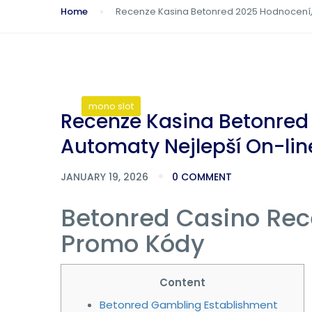
Home
Recenze Kasina Betonred 2025 Hodnocení, 
mono slot
Recenze Kasina Betonred
Automaty Nejlepší On-li
JANUARY 19, 2026
0 COMMENT
Betonred Casino Rec
Promo Kódy
Content
Betonred Gambling Establishment