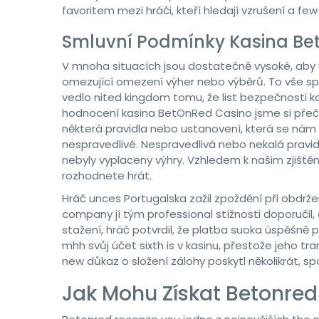
favoritem mezi hráči, kteří hledají vzrušení a few 
Smluvní Podmínky Kasina Be
V mnoha situacích jsou dostatečně vysoké, aby vě
omezující omezení výher nebo výběrů. To vše spol
vedlo nited kingdom tomu, že list bezpečnosti k
hodnocení kasina BetOnRed Casino jsme si přečet
některá pravidla nebo ustanovení, která se nám
nespravedlivé. Nespravedlivá nebo nekalá pravid
nebyly vyplaceny výhry. Vzhledem k našim zjiš
rozhodnete hrát.
Hráč unces Portugalska zažil zpoždění při obdrže
company jí tým professional stížnosti doporučil,
stažení, hráč potvrdil, že platba suoka úspěšně 
mhh svůj účet sixth is v kasinu, přestože jeho 
new důkaz o složení zálohy poskytl několikrát, 
Jak Mohu Získat Betonred 