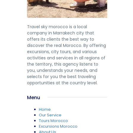
Travel sky morocco is a local
company in Marrakech city that
offers its clients the best way to
discover the real Morocco. By offering
excursions, city tours, and various
activities and services in all regions of
the territory, this agency listens to
you, understands your needs, and
selects for you the best traveling
opportunities at the country level.
Menu
Home
Our Service
Tours Morocco
Excursions Morocco
About Us