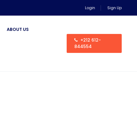
Login
Sign Up
ABOUT US
+212 612-
844554