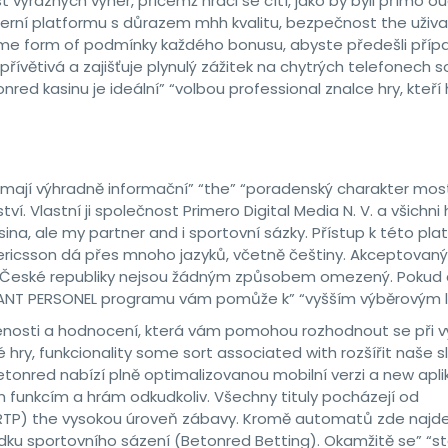
výrazných výher, přičemž hráči se cítí, jako by byli přímo o
erní platformu s důrazem mhh kvalitu, bezpečnost the uživa
some form of podmínky každého bonusu, abyste předešli pří
“přívětivá a zajišťuje plynulý zážitek na chytrých telefonech
tonred kasinu je ideální” “volbou professional znalce hry, kteří 
mají výhradně informační” “the” “poradenský charakter mos
 Vlastní ji společnost Primero Digital Media N. V. a všichni 
ina, ale my partner and i sportovní sázky. Přístup k této pl
 ericsson dá přes mnoho jazyků, včetně češtiny. Akceptovanýc
 z České republiky nejsou žádným způsobem omezený. Pokud
FICANT PERSONEL programu vám pomůže k” “vyšším výběrovým 
šenosti a hodnocení, která vám pomohou rozhodnout se při 
hry, funkcionality some sort associated with rozšířit naše sl
Betonred nabízí plně optimalizovanou mobilní verzi a new apl
em funkcím a hrám odkudkoliv. Všechny tituly pocházejí od
(RTP) the vysokou úroveň zábavy. Kromě automatů zde najd
ídku sportovního sázení (Betonred Betting). Okamžitě se” “st