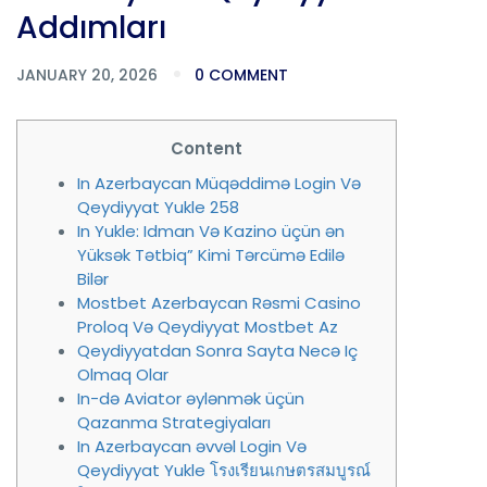
Addımları
JANUARY 20, 2026
0 COMMENT
Content
In Azerbaycan Müqəddimə Login Və
Qeydiyyat Yukle 258
In Yukle: Idman Və Kazino üçün ən
Yüksək Tətbiq” Kimi Tərcümə Edilə
Bilər
Mostbet Azerbaycan Rəsmi Casino
Proloq Və Qeydiyyat Mostbet Az
Qeydiyyatdan Sonra Sayta Necə Iç
Olmaq Olar
In-də Aviator əylənmək üçün
Qazanma Strategiyaları
In Azerbaycan əvvəl Login Və
Qeydiyyat Yukle โรงเรียนเกษตรสมบูรณ์