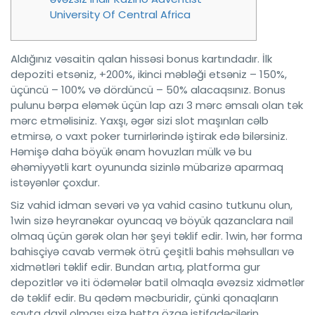
University Of Central Africa
Aldığınız vəsaitin qalan hissəsi bonus kartındadır. İlk
depoziti etsəniz, +200%, ikinci məbləği etsəniz – 150%,
üçüncü – 100% və dördüncü – 50% alacaqsınız. Bonus
pulunu bərpa eləmək üçün lap azı 3 mərc əmsalı olan tək
mərc etməlisiniz. Yaxşı, əgər sizi slot maşınları cəlb
etmirsə, o vaxt poker turnirlərində iştirak edə bilərsiniz.
Həmişə daha böyük ənam hovuzları mülk və bu
əhəmiyyətli kart oyununda sizinlə mübarizə aparmaq
istəyənlər çoxdur.
Siz vahid idman sevəri və ya vahid casino tutkunu olun,
1win sizə heyranəkar oyuncaq və böyük qazanclara nail
olmaq üçün gərək olan hər şeyi təklif edir. 1win, hər forma
bahisçiyə cavab vermək ötrü çeşitli bahis məhsulları və
xidmətləri təklif edir. Bundan artıq, platforma gur
depozitlər və iti ödəmələr batil olmaqla əvəzsiz xidmətlər
də təklif edir. Bu qədəm məcburidir, çünki qonaqların
sayta daxil olması sizə hətta özgə istifadəçilərin