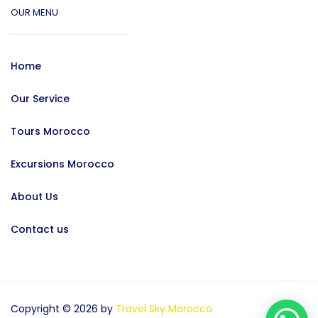
OUR MENU
Home
Our Service
Tours Morocco
Excursions Morocco
About Us
Contact us
Copyright © 2026 by
Travel Sky Morocco