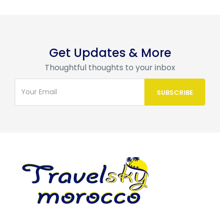
Get Updates & More
Thoughtful thoughts to your inbox