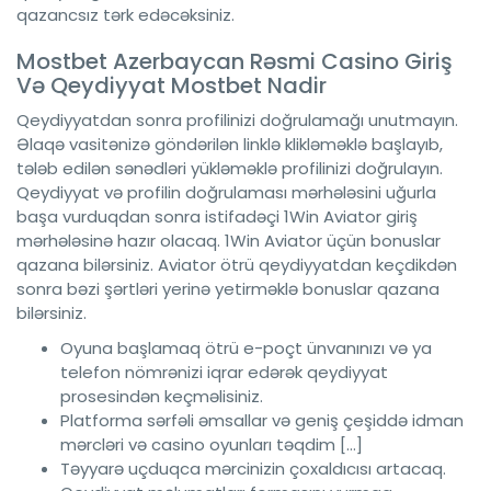
qazancsız tərk edəcəksiniz.
Mostbet Azerbaycan Rəsmi Casino Giriş
Və Qeydiyyat Mostbet Nadir
Qeydiyyatdan sonra profilinizi doğrulamağı unutmayın.
Əlaqə vasitənizə göndərilən linklə klikləməklə başlayıb,
tələb edilən sənədləri yükləməklə profilinizi doğrulayın.
Qeydiyyat və profilin doğrulaması mərhələsini uğurla
başa vurduqdan sonra istifadəçi 1Win Aviator giriş
mərhələsinə hazır olacaq. 1Win Aviator üçün bonuslar
qazana bilərsiniz. Aviator ötrü qeydiyyatdan keçdikdən
sonra bəzi şərtləri yerinə yetirməklə bonuslar qazana
bilərsiniz.
Oyuna başlamaq ötrü e-poçt ünvanınızı və ya
telefon nömrənizi iqrar edərək qeydiyyat
prosesindən keçməlisiniz.
Platforma sərfəli əmsallar və geniş çeşiddə idman
mərcləri və casino oyunları təqdim […]
Təyyarə uçduqca mərcinizin çoxaldıcısı artacaq.