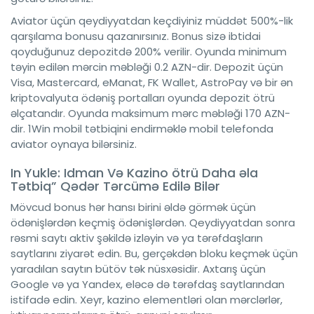
Aviator üçün qeydiyyatdan keçdiyiniz müddət 500%-lik
qarşılama bonusu qazanırsınız. Bonus sizə ibtidai
qoyduğunuz depozitdə 200% verilir. Oyunda minimum
təyin edilən mərcin məbləği 0.2 AZN-dir. Depozit üçün
Visa, Mastercard, eManat, FK Wallet, AstroPay və bir ən
kriptovalyuta ödəniş portalları oyunda depozit ötrü
əlçatandır. Oyunda maksimum mərc məbləği 170 AZN-
dir. 1Win mobil tətbiqini endirməklə mobil telefonda
aviator oynaya bilərsiniz.
In Yukle: Idman Və Kazino ötrü Daha əla
Tətbiq” Qədər Tərcümə Edilə Bilər
Mövcud bonus hər hansı birini əldə görmək üçün
ödənişlərdən keçmiş ödənişlərdən. Qeydiyyatdan sonra
rəsmi saytı aktiv şəkildə izləyin və ya tərəfdaşların
saytlarını ziyarət edin. Bu, gerçəkdən bloku keçmək üçün
yaradılan saytın bütöv tək nüsxəsidir. Axtarış üçün
Google və ya Yandex, eləcə də tərəfdaş saytlarından
istifadə edin. Xeyr, kazino elementləri olan mərclərlər,