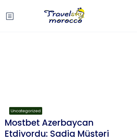
Blog
Uncategorized
Mostbet Azerbaycan
Etdiyordu: Sadiq Müştəri