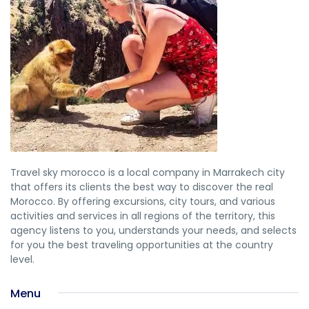
Travel sky morocco is a local company in Marrakech city
that offers its clients the best way to discover the real
Morocco. By offering excursions, city tours, and various
activities and services in all regions of the territory, this
agency listens to you, understands your needs, and selects
for you the best traveling opportunities at the country
level.
Menu