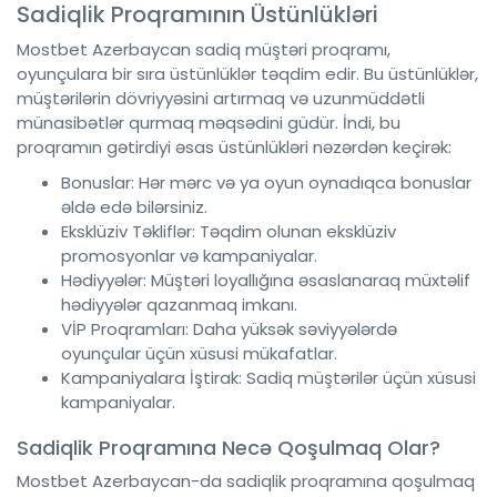
Sadiqlik Proqramının Üstünlükləri
Mostbet Azerbaycan sadiq müştəri proqramı,
oyunçulara bir sıra üstünlüklər təqdim edir. Bu üstünlüklər,
müştərilərin dövriyyəsini artırmaq və uzunmüddətli
münasibətlər qurmaq məqsədini güdür. İndi, bu
proqramın gətirdiyi əsas üstünlükləri nəzərdən keçirək:
Bonuslar: Hər mərc və ya oyun oynadıqca bonuslar
əldə edə bilərsiniz.
Eksklüziv Təkliflər: Təqdim olunan eksklüziv
promosyonlar və kampaniyalar.
Hədiyyələr: Müştəri loyallığına əsaslanaraq müxtəlif
hədiyyələr qazanmaq imkanı.
VİP Proqramları: Daha yüksək səviyyələrdə
oyunçular üçün xüsusi mükafatlar.
Kampaniyalara İştirak: Sadiq müştərilər üçün xüsusi
kampaniyalar.
Sadiqlik Proqramına Necə Qoşulmaq Olar?
Mostbet Azerbaycan-da sadiqlik proqramına qoşulmaq