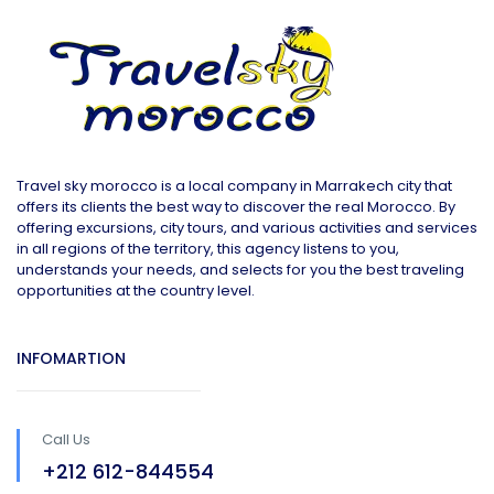
Travel sky morocco is a local company in Marrakech city that
offers its clients the best way to discover the real Morocco. By
offering excursions, city tours, and various activities and services
in all regions of the territory, this agency listens to you,
understands your needs, and selects for you the best traveling
opportunities at the country level.
INFOMARTION
Call Us
+212 612-844554