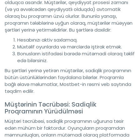
olduqca asandır. Müştərilər, qeydiyyat prosesi zamanı
(və ya əvvəlcədən qeydiyyatlı olduqda) avtomatik
olaraq bu proqramın üzvü olurlar. Bununla yanaşı,
proqramın tələblərinə uyğun olaraq, müştərilər müəyyən
şərtləri yerinə yetirməlidirlər. Bu şərtlərə daxildir:
Hesabınızı aktiv saxlamaq.
Müxtəlif oyunlarda və mərclərdə iştirak etmək.
Bonusların istifadəsi barədə mütəmadi olaraq təklif
edə bilərsiniz.
Bu şərtləri yerinə yetirən müştərilər, sadiqlik proqramının
bütün üstünlüklərindən faydalana bilərlər. Proqramla
bağlı əlavə məlumatlar, Mostbet-in rəsmi veb saytında
təqdim edilir.
Müştərinin Təcrübəsi: Sadiqlik
Proqramının Yürüdülməsi
Müştəri təcrübəsi, sadiqlik proqramının uğuruna təsir
edən mühüm bir faktordur. Oyunçuların proqramdan
məmnunluqları, onların mütəmadi olaraq platformada