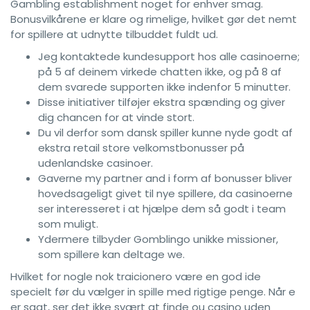
Gambling establishment noget for enhver smag.
Bonusvilkårene er klare og rimelige, hvilket gør det nemt
for spillere at udnytte tilbuddet fuldt ud.
Jeg kontaktede kundesupport hos alle casinoerne;
på 5 af deinem virkede chatten ikke, og på 8 af
dem svarede supporten ikke indenfor 5 minutter.
Disse initiativer tilføjer ekstra spænding og giver
dig chancen for at vinde stort.
Du vil derfor som dansk spiller kunne nyde godt af
ekstra retail store velkomstbonusser på
udenlandske casinoer.
Gaverne my partner and i form af bonusser bliver
hovedsageligt givet til nye spillere, da casinoerne
ser interesseret i at hjælpe dem så godt i team
som muligt.
Ydermere tilbyder Gomblingo unikke missioner,
som spillere kan deltage we.
Hvilket for nogle nok traicionero være en god ide
specielt før du vælger in spille med rigtige penge. Når e
er sagt, ser det ikke svært at finde ou casino uden