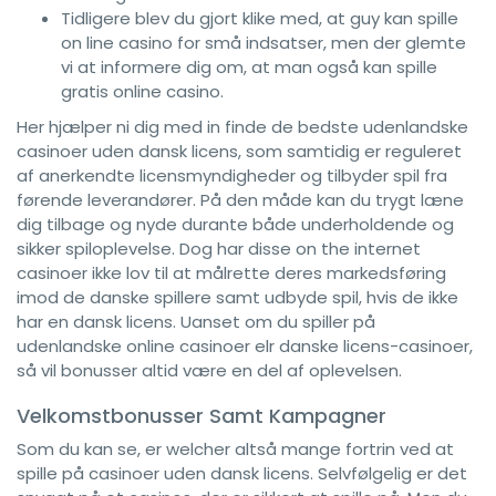
Tidligere blev du gjort klike med, at guy kan spille
on line casino for små indsatser, men der glemte
vi at informere dig om, at man også kan spille
gratis online casino.
Her hjælper ni dig med in finde de bedste udenlandske
casinoer uden dansk licens, som samtidig er reguleret
af anerkendte licensmyndigheder og tilbyder spil fra
førende leverandører. På den måde kan du trygt læne
dig tilbage og nyde durante både underholdende og
sikker spiloplevelse. Dog har disse on the internet
casinoer ikke lov til at målrette deres markedsføring
imod de danske spillere samt udbyde spil, hvis de ikke
har en dansk licens. Uanset om du spiller på
udenlandske online casinoer elr danske licens-casinoer,
så vil bonusser altid være en del af oplevelsen.
Velkomstbonusser Samt Kampagner
Som du kan se, er welcher altså mange fortrin ved at
spille på casinoer uden dansk licens. Selvfølgelig er det