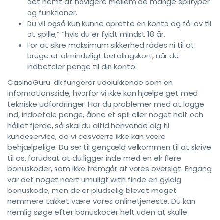
det nemt at navigere mellem de mange spiltyper
og funktioner.
Du vil også kun kunne oprette en konto og få lov til
at spille,” “hvis du er fyldt mindst 18 år.
For at sikre maksimum sikkerhed rådes ni til at
bruge et almindeligt betalingskort, når du
indbetaler penge til din konto.
CasinoGuru. dk fungerer udelukkende som en
informationsside, hvorfor vi ikke kan hjælpe get med
tekniske udfordringer. Har du problemer med at logge
ind, indbetale penge, åbne et spil eller noget helt och
hållet fjerde, så skal du altid henvende dig til
kundeservice, da vi desværre ikke kan være
behjælpelige. Du ser til gengæld velkommen til at skrive
til os, forudsat at du ligger inde med en elr flere
bonuskoder, som ikke fremgår af vores oversigt. Engang
var det noget nært umuligt with finde en gyldig
bonuskode, men de er pludselig blevet meget
nemmere takket være vores onlinetjeneste. Du kan
nemlig søge efter bonuskoder helt uden at skulle