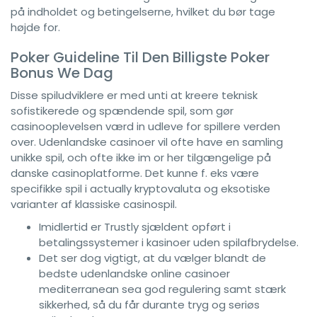
på indholdet og betingelserne, hvilket du bør tage
højde for.
Poker Guideline Til Den Billigste Poker
Bonus We Dag
Disse spiludviklere er med unti at kreere teknisk
sofistikerede og spændende spil, som gør
casinooplevelsen værd in udleve for spillere verden
over. Udenlandske casinoer vil ofte have en samling
unikke spil, och ofte ikke im or her tilgængelige på
danske casinoplatforme. Det kunne f. eks være
specifikke spil i actually kryptovaluta og eksotiske
varianter af klassiske casinospil.
Imidlertid er Trustly sjældent opført i
betalingssystemer i kasinoer uden spilafbrydelse.
Det ser dog vigtigt, at du vælger blandt de
bedste udenlandske online casinoer
mediterranean sea god regulering samt stærk
sikkerhed, så du får durante tryg og seriøs