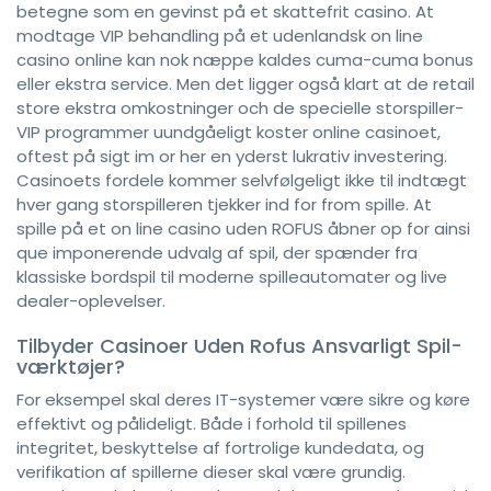
betegne som en gevinst på et skattefrit casino. At
modtage VIP behandling på et udenlandsk on line
casino online kan nok næppe kaldes cuma-cuma bonus
eller ekstra service. Men det ligger også klart at de retail
store ekstra omkostninger och de specielle storspiller-
VIP programmer uundgåeligt koster online casinoet,
oftest på sigt im or her en yderst lukrativ investering.
Casinoets fordele kommer selvfølgeligt ikke til indtægt
hver gang storspilleren tjekker ind for from spille. At
spille på et on line casino uden ROFUS åbner op for ainsi
que imponerende udvalg af spil, der spænder fra
klassiske bordspil til moderne spilleautomater og live
dealer-oplevelser.
Tilbyder Casinoer Uden Rofus Ansvarligt Spil-
værktøjer?
For eksempel skal deres IT-systemer være sikre og køre
effektivt og pålideligt. Både i forhold til spillenes
integritet, beskyttelse af fortrolige kundedata, og
verifikation af spillerne dieser skal være grundig.