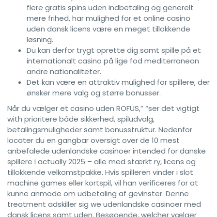
flere gratis spins uden indbetaling og generelt
mere frihed, har mulighed for et online casino
uden dansk licens være en meget tillokkende
løsning.
Du kan derfor trygt oprette dig samt spille på et
internationalt casino på lige fod mediterranean
andre nationaliteter.
Det kan være en attraktiv mulighed for spillere, der
ønsker mere valg og større bonusser.
Når du vælger et casino uden ROFUS,” “ser det vigtigt
with prioritere både sikkerhed, spiludvalg,
betalingsmuligheder samt bonusstruktur. Nedenfor
locater du en gangbar oversigt over de 10 mest
anbefalede udenlandske casinoer intended for danske
spillere i actually 2025 – alle med stærkt ry, licens og
tillokkende velkomstpakke. Hvis spilleren vinder i slot
machine games eller kortspil, vil han verificeres for at
kunne anmode om udbetaling af gevinster. Denne
treatment adskiller sig we udenlandske casinoer med
dansk licens samt uden. Besøgende, welcher vælger