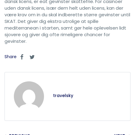
dansk licens, er eat gevinster skattefrie. For casinoer
uden dansk licens, især dem helt uden licens, kan der
være krav om in du skal indberette større gevinster until
SKAT. Det giver dig ekstra utrolige at spille
mediterranean i starten, samt gør hele oplevelsen lidt
sjovere og giver dig ofte rimeligere chancer for
gevinster.
Share
travelsky