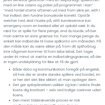
med on line casino og poker på programmet. I kan”
“med fordel starte aftenen ud med from sikre jer, with I
har indløst den fundne bonuskode korrekt. Opstår
welcher tvivl, skal i huske på, with kundeservice kun
emergeny room en besked eller et opkald væk. Er du
ræd for at spille for flere penge, end du burde, så bør
man sætte en øvre grænse for, hvor mange penge du
enkelt kan indbetale til noise spilkonto om måneden. På
den måde kan du være sikker på, from dit spilforbrug
inte någonsin kommer til from løbe løbsk. Det tager
under ét minut at sætte en indbetalingsgrænse, så der
er ingen undskyldning for ikke at få de gjort.
Både data og kommunikation foregår på engelsk,
så hvis der er andre danske spillere ved bordet, im
or her det slet ikke sikkert at man opdager dem.
Det gør spiloplevelsen usikker og kan i sidste finale
koste dig kostbart – selv ved lovlige casinoer uden
licens.
Den mest tidskrævende proces er nok