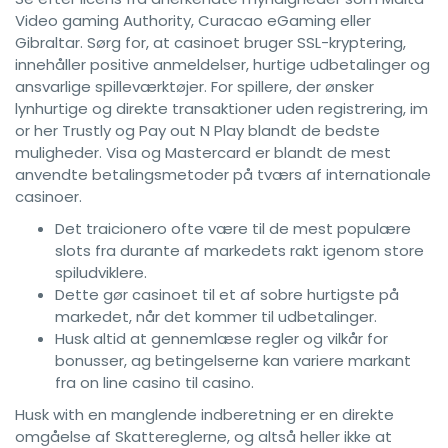
Video gaming Authority, Curacao eGaming eller
Gibraltar. Sørg for, at casinoet bruger SSL-kryptering,
innehåller positive anmeldelser, hurtige udbetalinger og
ansvarlige spilleværktøjer. For spillere, der ønsker
lynhurtige og direkte transaktioner uden registrering, im
or her Trustly og Pay out N Play blandt de bedste
muligheder. Visa og Mastercard er blandt de mest
anvendte betalingsmetoder på tværs af internationale
casinoer.
Det traicionero ofte være til de mest populære
slots fra durante af markedets rakt igenom store
spiludviklere.
Dette gør casinoet til et af sobre hurtigste på
markedet, når det kommer til udbetalinger.
Husk altid at gennemlæse regler og vilkår for
bonusser, ag betingelserne kan variere markant
fra on line casino til casino.
Husk with en manglende indberetning er en direkte
omgåelse af Skattereglerne, og altså heller ikke at