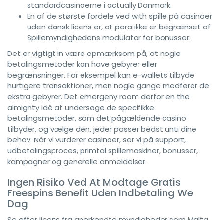
standardcasinoerne i actually Danmark.
En af de største fordele ved with spille på casinoer
uden dansk licens er, at para ikke er begrænset af
Spillemyndighedens modulator for bonusser.
Det er vigtigt in være opmærksom på, at nogle
betalingsmetoder kan have gebyrer eller
begrænsninger. For eksempel kan e-wallets tilbyde
hurtigere transaktioner, men nogle gange medfører de
ekstra gebyrer. Det emergeny room derfor en the
almighty idé at undersøge de specifikke
betalingsmetoder, som det pågældende casino
tilbyder, og vælge den, jeder passer bedst unti dine
behov. Når vi vurderer casinoer, ser vi på support,
udbetalingsproces, primtal spillemaskiner, bonusser,
kampagner og generelle anmeldelser.
Ingen Risiko Ved At Modtage Gratis
Freespins Benefit Uden Indbetaling We
Dag
Se efter licens fra anerkendte myndigheder som Malta