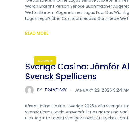
“wettanbietern Ohne Lugas Seriöse Anbieter Im Tes
Woran Erkennt Person Seriöse Buchmacher Abgerec
Wettanbietern Abgerechnet Lugas Faq: Das Wichti
Lugas Legal? Über Casinoohneoasis Com Neue Wetta
READ MORE
reviewer
Sverige Casino: Jämför A
Svensk Spellicens
BY
TRAVELSKY
JANUARY 22, 2026 9:24 A
Bästa Online Casino I Sverige 2025 » Alla Sveriges 
Svensk Licens Spela Ansvarsfullt Hos Nätcasino Vad 
Om Jag Inte Lever I Sverige? Enkelt Att Lyckas Jäm