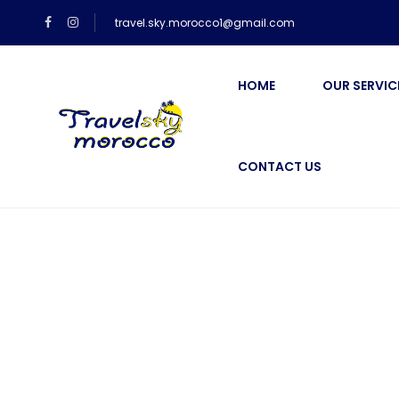
travel.sky.morocco1@gmail.com
HOME
OUR SERVIC
CONTACT US
Category:
reviewer