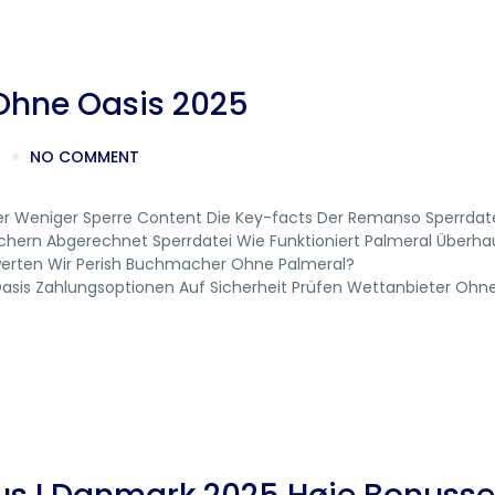
Ohne Oasis 2025
NO COMMENT
er Weniger Sperre Content Die Key-facts Der Remanso Sperrdate
hern Abgerechnet Sperrdatei Wie Funktioniert Palmeral Überha
werten Wir Perish Buchmacher Ohne Palmeral?
asis Zahlungsoptionen Auf Sicherheit Prüfen Wettanbieter Ohne