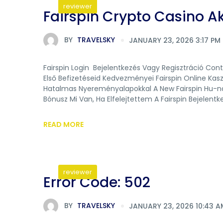
reviewer
Fairspin Crypto Casino A
BY
TRAVELSKY
JANUARY 23, 2026 3:17 PM
Fairspin Login ️ Bejelentkezés Vagy Regisztráció Con
Első Befizetéseid Kedvezményei Fairspin Online Ka
Hatalmas Nyereményalapokkal A New Fairspin Hu-nál
Bónusz Mi Van, Ha Elfelejtettem A Fairspin Bejelentke
READ MORE
reviewer
Error Code: 502
BY
TRAVELSKY
JANUARY 23, 2026 10:43 A