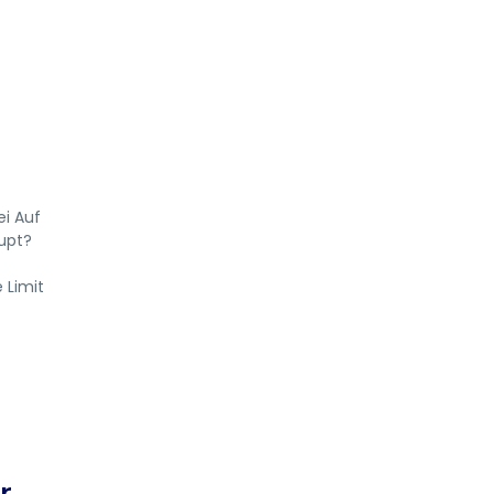
i Auf
upt?
 Limit