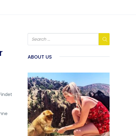
r
ABOUT US
Findet
Ohne