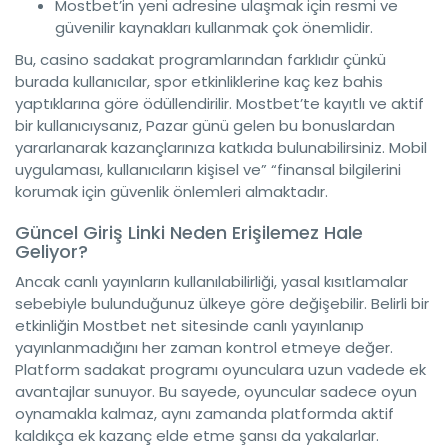
Mostbet’in yeni adresine ulaşmak için resmi ve
güvenilir kaynakları kullanmak çok önemlidir.
Bu, casino sadakat programlarından farklıdır çünkü
burada kullanıcılar, spor etkinliklerine kaç kez bahis
yaptıklarına göre ödüllendirilir. Mostbet’te kayıtlı ve aktif
bir kullanıcıysanız, Pazar günü gelen bu bonuslardan
yararlanarak kazançlarınıza katkıda bulunabilirsiniz. Mobil
uygulaması, kullanıcıların kişisel ve” “finansal bilgilerini
korumak için güvenlik önlemleri almaktadır.
Güncel Giriş Linki Neden Erişilemez Hale
Geliyor?
Ancak canlı yayınların kullanılabilirliği, yasal kısıtlamalar
sebebiyle bulunduğunuz ülkeye göre değişebilir. Belirli bir
etkinliğin Mostbet net sitesinde canlı yayınlanıp
yayınlanmadığını her zaman kontrol etmeye değer.
Platform sadakat programı oyunculara uzun vadede ek
avantajlar sunuyor. Bu sayede, oyuncular sadece oyun
oynamakla kalmaz, aynı zamanda platformda aktif
kaldıkça ek kazanç elde etme şansı da yakalarlar.