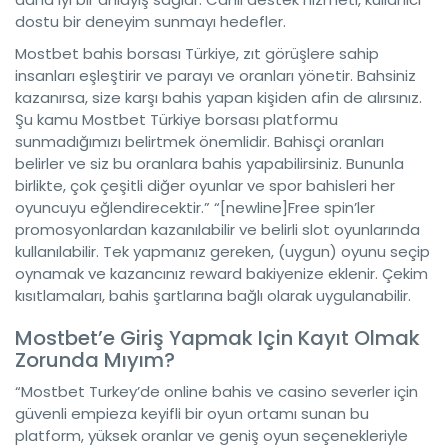
dostu bir deneyim sunmayı hedefler.
Mostbet bahis borsası Türkiye, zıt görüşlere sahip
insanları eşleştirir ve parayı ve oranları yönetir. Bahsiniz
kazanırsa, size karşı bahis yapan kişiden afin de alırsınız.
Şu kamu Mostbet Türkiye borsası platformu
sunmadığımızı belirtmek önemlidir. Bahisçi oranları
belirler ve siz bu oranlara bahis yapabilirsiniz. Bununla
birlikte, çok çeşitli diğer oyunlar ve spor bahisleri her
oyuncuyu eğlendirecektir.” “[newline]Free spin’ler
promosyonlardan kazanılabilir ve belirli slot oyunlarında
kullanılabilir. Tek yapmanız gereken, (uygun) oyunu seçip
oynamak ve kazancınız reward bakiyenize eklenir. Çekim
kısıtlamaları, bahis şartlarına bağlı olarak uygulanabilir.
Mostbet’e Giriş Yapmak Için Kayıt Olmak
Zorunda Mıyım?
“Mostbet Turkey’de online bahis ve casino severler için
güvenli empieza keyifli bir oyun ortamı sunan bu
platform, yüksek oranlar ve geniş oyun seçenekleriyle