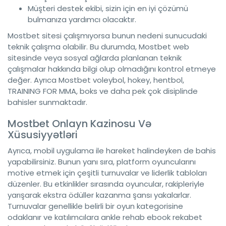
Müşteri destek ekibi, sizin için en iyi çözümü
bulmanıza yardımcı olacaktır.
Mostbet sitesi çalışmıyorsa bunun nedeni sunucudaki
teknik çalışma olabilir. Bu durumda, Mostbet web
sitesinde veya sosyal ağlarda planlanan teknik
çalışmalar hakkında bilgi olup olmadığını kontrol etmeye
değer. Ayrıca Mostbet voleybol, hokey, hentbol,
TRAINING FOR MMA, boks ve daha pek çok disiplinde
bahisler sunmaktadır.
Mostbet Onlayn Kazinosu Və
Xüsusiyyətləri
Ayrıca, mobil uygulama ile hareket halindeyken de bahis
yapabilirsiniz. Bunun yanı sıra, platform oyuncularını
motive etmek için çeşitli turnuvalar ve liderlik tabloları
düzenler. Bu etkinlikler sırasında oyuncular, rakipleriyle
yarışarak ekstra ödüller kazanma şansı yakalarlar.
Turnuvalar genellikle belirli bir oyun kategorisine
odaklanır ve katılımcılara ankle rehab ebook rekabet