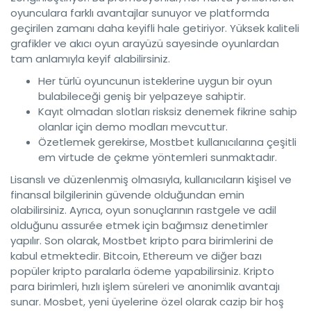
oyunculara farklı avantajlar sunuyor ve platformda
geçirilen zamanı daha keyifli hale getiriyor. Yüksek kaliteli
grafikler ve akıcı oyun arayüzü sayesinde oyunlardan
tam anlamıyla keyif alabilirsiniz.
Her türlü oyuncunun isteklerine uygun bir oyun
bulabileceği geniş bir yelpazeye sahiptir.
Kayıt olmadan slotları risksiz denemek fikrine sahip
olanlar için demo modları mevcuttur.
Özetlemek gerekirse, Mostbet kullanıcılarına çeşitli
em virtude de çekme yöntemleri sunmaktadır.
Lisanslı ve düzenlenmiş olmasıyla, kullanıcıların kişisel ve
finansal bilgilerinin güvende olduğundan emin
olabilirsiniz. Ayrıca, oyun sonuçlarının rastgele ve adil
olduğunu assurée etmek için bağımsız denetimler
yapılır. Son olarak, Mostbet kripto para birimlerini de
kabul etmektedir. Bitcoin, Ethereum ve diğer bazı
popüler kripto paralarla ödeme yapabilirsiniz. Kripto
para birimleri, hızlı işlem süreleri ve anonimlik avantajı
sunar. Mosbet, yeni üyelerine özel olarak cazip bir hoş