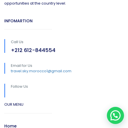
opportunities at the country level.
INFOMARTION
Call Us
+212 612-844554
Email for Us
travel.sky.morocco1@gmail.com
Follow Us
OUR MENU
Home