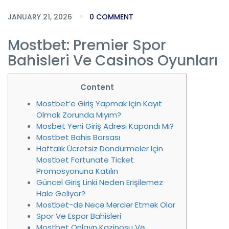
JANUARY 21, 2026
0 COMMENT
Mostbet: Premier Spor
Bahisleri Ve Casinos Oyunları
Content
Mostbet’e Giriş Yapmak Için Kayıt
Olmak Zorunda Mıyım?
Mosbet Yeni Giriş Adresi Kapandı Mı?
Mostbet Bahis Borsası
Haftalık Ücretsiz Döndürmeler Için
Mostbet Fortunate Ticket
Promosyonuna Katılın
Güncel Giriş Linki Neden Erişilemez
Hale Geliyor?
Mostbet-də Necə Mərclər Etmək Olar
Spor Ve Espor Bahisleri
Mostbet Onlayn Kazinosu Və